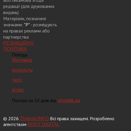
або письмова згода
редакції (для друкованих
видань)
Матеріали, позначені
значками:
"Р"
- розміщують
на правах реклами або
партнерства
РЕДАКЦІЙНА
ПОЛІТИКА
Погода
Житомир
вологість:
тиск:
вітер:
Погода на 10 днів від
sinoptik.ua
© 2026
Всі права захищені. Розроблено
Zhitomir.INFO
агентством
ROST DIGITAL