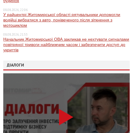
будинок
08.08.2026, 22:06
У райцентрі Житомирської області рятувальники допомогли
водійці вибратися з авто, понівеченого після зіткнення з
мотоциклом
08.08.2026, 21:53
Начальник Житомирської ОВА закликав не нехтувати сигналами
повітряної тривоги найближчим часом і забезпечити доступ до
укриттів
ДІАЛОГИ