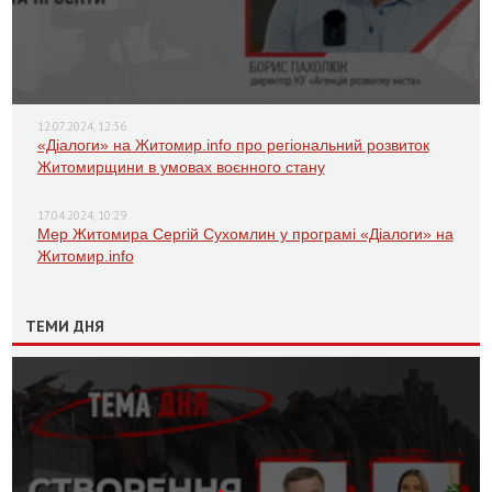
12.07.2024, 12:36
«Діалоги» на Житомир.info про регіональний розвиток
Житомирщини в умовах воєнного стану
17.04.2024, 10:29
Мер Житомира Сергій Сухомлин у програмі «Діалоги» на
Житомир.info
ТЕМИ ДНЯ