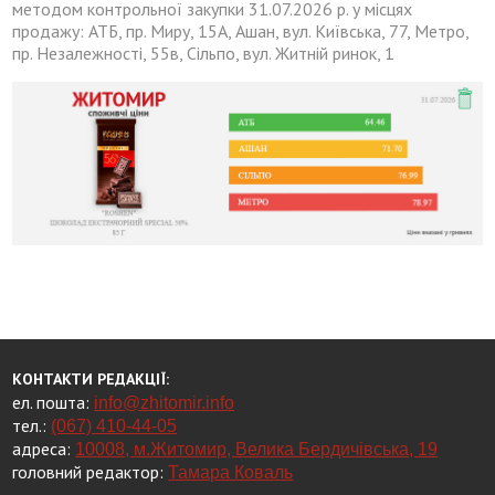
методом контрольної закупки 31.07.2026 р. у місцях
продажу: АТБ, пр. Миру, 15А, Ашан, вул. Київська, 77, Метро,
пр. Незалежності, 55в, Сільпо, вул. Житній ринок, 1
КОНТАКТИ РЕДАКЦІЇ:
ел. пошта:
info@zhitomir.info
тел.:
(067) 410-44-05
адреса:
10008, м.Житомир, Велика Бердичівська, 19
головний редактор:
Тамара Коваль