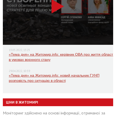
13.05.2022, 13:25
«Тема дня» на Житомир.info: керівник ОВА про життя області
в умовах воєнного стану
29.04.2022, 10:59
«Тема дня» на Житомир.info: новий начальник ГУНП
розповість про ситуацію в області
ЦІНИ В ЖИТОМИРІ
Моніторинг здійснено на основі інформації, отриманої за