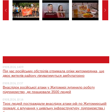
НОВИНИ ЖИТОМИРА
09.08.2026, 14:09
Під час російських обстрілів отримала опіки житомирянка, ще
двоє жителів району лікуватимуться амбулаторно
09.08.2026, 13:37
Внаслідок російської атаки у Житомирі зупинило роботу
підприємство, де працювали 3500 людей
09.08.2026, 10:16
Троє людей постраждали внаслідок атаки рф по Житомирській
громаді: є влучання у цивільну інфраструктуру, підприємства і