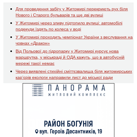
Для проведення забігу у Житомирі перекриють рух біля
Нового і Старого бульварів та ще дві вулиці
У Житомирі через зливу підтопило вулиці: автомобілі
подекуди їздять по колеса у воді
У Житомирі проходить чемпіонат України з веслування на
човнах «Дракон»
Від Польової до гідропарку у Житомирі курсує нова
маршрутка, у міськраді й ОДА кажуть, що в автобусній
мережі такої немає
Через виявлені стихійні сміттєзвалища біля житомирських
кар’єрів екологи направили лист до міської ради