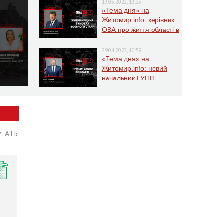
13.05.2022, 13:25
«Тема дня» на
Житомир.info: керівник
ОВА про життя області в
умовах воєнного стану
29.04.2022, 10:59
«Тема дня» на
Житомир.info: новий
начальник ГУНП
розповість про ситуацію
в області
: АТБ,