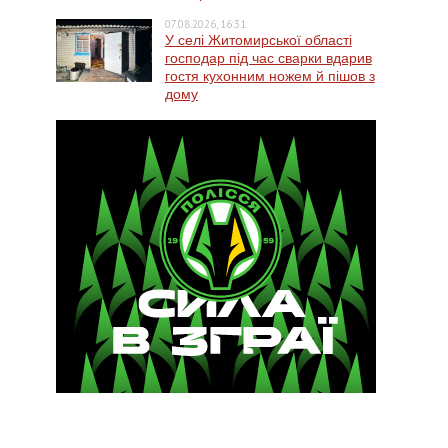
07.08.2026, 16:31
У селі Житомирської області
господар під час сварки вдарив
гостя кухонним ножем й пішов з
дому