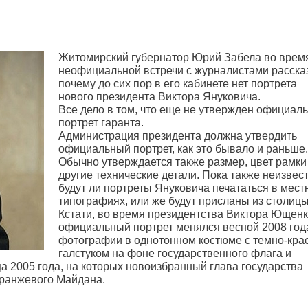
Житомирский губернатор Юрий Забела во врем
неофициальной встречи с журналистами расска
почему до сих пор в его кабинете нет портрета
нового президента Виктора Януковича.
Все дело в том, что еще не утвержден официал
портрет гаранта.
Администрация президента должна утвердить
официальный портрет, как это бывало и раньше.
Обычно утверждается также размер, цвет рамки
другие технические детали. Пока также неизвест
будут ли портреты Януковича печататься в мест
типографиях, или же будут присланы из столицы
Кстати, во время президентства Виктора Ющенк
официальный портрет менялся весной 2008 год
фотографии в однотонном костюме с темно-кр
галстуком на фоне государственного флага и
 2005 года, на которых новоизбранный глава государства
оранжевого Майдана.