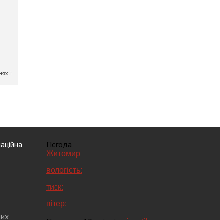
аційна
Погода
Житомир
вологість:
тиск:
вітер:
них