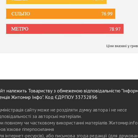
йт належить Товариству з обмеженою відповідальністю "Інформ
енція Житомир Інфо". Код ЄДРПОУ 33732896
міністрація сайту може не розділяти думку автора і не несе
дповідальності за авторські матеріали.
и повному чи частковому використанні матеріалів Житомир.info
ов’язкове гіперпосилання
ля інтернет-ресурсів), або письмова згода редакції (для друкова