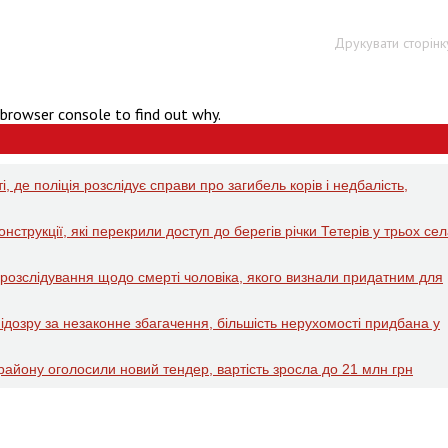
Друкувати сторінк
 browser console to find out why.
 де поліція розслідує справи про загибель корів і недбалість,
струкції, які перекрили доступ до берегів річки Тетерів у трьох се
озслідування щодо смерті чоловіка, якого визнали придатним для
ідозру за незаконне збагачення, більшість нерухомості придбана у
району оголосили новий тендер, вартість зросла до 21 млн грн