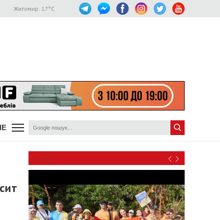
Житомир:
17
°C
ШЕ
ВІДЕО
исит