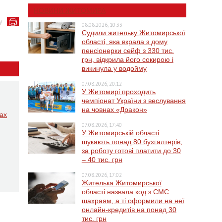
НОВИНИ ЖИТОМИРА
у
08.08.2026, 10:33
Судили жительку Житомирської
області, яка вкрала з дому
пенсіонерки сейф з 330 тис.
грн, відкрила його сокирою і
викинула у водойму
07.08.2026, 20:12
У Житомирі проходить
чемпіонат України з веслування
на човнах «Дракон»
лах
07.08.2026, 17:40
У Житомирській області
шукають понад 80 бухгалтерів,
за роботу готові платити до 30
– 40 тис. грн
07.08.2026, 17:02
Жителька Житомирської
області назвала код з СМС
шахраям, а ті оформили на неї
онлайн-кредитів на понад 30
тис. грн