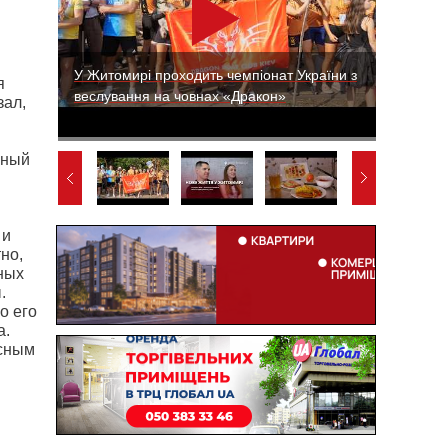
У Житомирі проходить чемпіонат України з
я
веслування на човнах «Дракон»
зал,
ьный
 и
но,
ных
.
о его
а.
асным