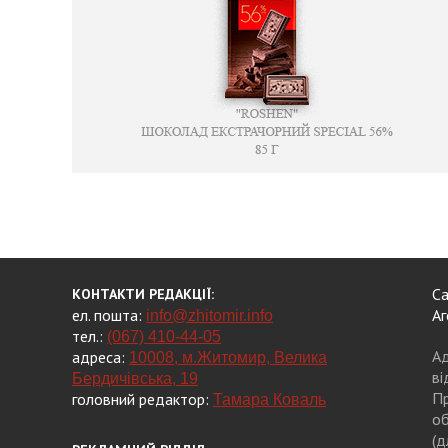
Са
КОНТАКТИ РЕДАКЦІЇ:
ел. пошта:
Аг
info@zhitomir.info
тел.:
(067) 410-44-05
Ад
адреса:
10008, м.Житомир, Велика
ві
Бердичівська, 19
Пр
головний редактор:
Тамара Коваль
об
(д