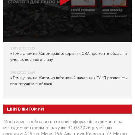
13.05.2022, 13:25
«Тема дня» на Житомир.info: керівник ОВА про життя області в
умовах воєнного стану
29.04.2022, 10:59
«Тема дня» на Житомир.info: новий начальник ГУНП розповість
про ситуацію в області
ЦІНИ В ЖИТОМИРІ
Моніторинг здійснено на основі інформації, отриманої за
методом контрольної закупки 31.07.2026 р. у місцях
продажу: АТБ, пр. Миру, 15А, Ашан, вул. Київська, 77, Метро,