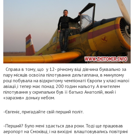
Справа в тому, що у 12- річному віці дівчина буквально за
пару місяців освоїла пілотування дельтаплана, в минулому
році побувала на відкритому чемпіонаті Європи у класі малої
авіації,і тепер має понад 200 годин нальоту. А вчителем
пілотування у скрипальки був її батько Анатолій, який і
«заразив» доньку небом.
-Євгеніє, пригадайте свій перший політ.
-Перший? Було мені здається два роки. Тоді ще працював
аеропорт на Смоківці, і на вихідні влаштовувались повітряні