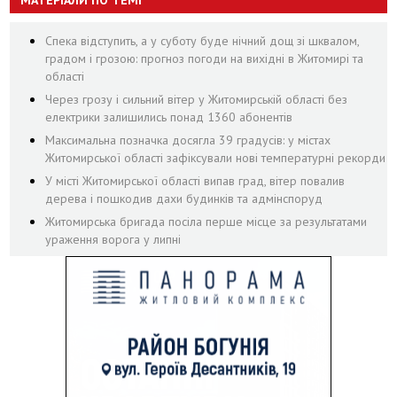
МАТЕРІАЛИ ПО ТЕМІ
Спека відступить, а у суботу буде нічний дощ зі шквалом,
градом і грозою: прогноз погоди на вихідні в Житомирі та
області
Через грозу і сильний вітер у Житомирській області без
електрики залишились понад 1360 абонентів
Максимальна позначка досягла 39 градусів: у містах
Житомирської області зафіксували нові температурні рекорди
У місті Житомирської області випав град, вітер повалив
дерева і пошкодив дахи будинків та адмінспоруд
Житомирська бригада посіла перше місце за результатами
ураження ворога у липні