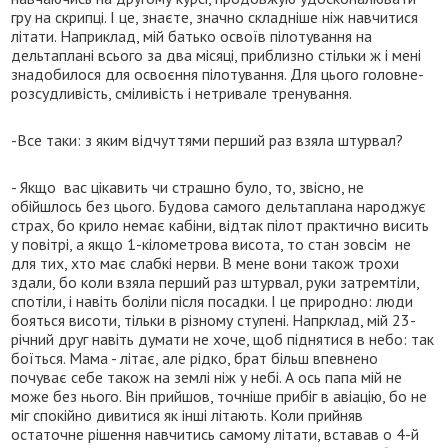
гру на скрипці. І це, знаєте, значно складніше ніж навчитися
літати. Наприклад, мій батько освоїв пілотування на
дельтаплані всього за два місяці, приблизно стільки ж і мені
знадобилося для освоєння пілотування. Для цього головне-
розсудливість, сміливість і нетривале тренування.
-Все таки: з яким відчуттями перший раз взяла штурвал?
- Якщо вас цікавить чи страшно було, то, звісно, не
обійшлось без цього. Будова самого дельтаплана народжує
страх, бо крило немає кабіни, відтак пілот практично висить
у повітрі, а якщо 1-кілометрова висота, то стан зовсім не
для тих, хто має слабкі нерви. В мене вони також трохи
здали, бо коли взяла перший раз штурвал, руки затремтіли,
спотіли, і навіть боліли після посадки. І це природно: люди
бояться висоти, тільки в різному ступені. Напрклад, мій 23-
річний друг навіть думати не хоче, щоб піднятися в небо: так
боїться. Мама - літає, але рідко, брат більш впевнено
почуває себе також на землі ніж у небі. А ось папа мій не
може без нього. Він прийшов, точніше прибіг в авіацію, бо не
міг спокійно дивитися як інші літають. Коли прийняв
остаточне рішення навчитись самому літати, вставав о 4-й