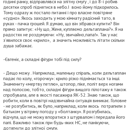
годині ранку, відправлявся на злітну смугу , і до 8-ї робив
десятки спроб піднятися в небо.І воно йому підкорилось.
Тому одразу ж постало питанні і про власне повітряне
«судно». Якось заходить у мою кімнату радісний тато, в
руках - пачка грошей. Я думаю, що він зібрався купити? Він
прямо запитує: «Ну що, Женя, купляємо дельтаплана?». Я на
радостях не роздумуючи: «Ну, звичайно,папа!». Так у нас
з’явилося своє «крило», а значить можливість літати скільки
душа забажає.
-Євгеніє, а складні фігури тобі під силу?
- Дещо можу . Наприклад, маленьку спіраль, коли дельтаплан
падає по колу, «горочку»: крило різко піднімається та інші.
Знамениту «мертву петлю», штопор, піке, політ верх ногами
над полосою, тобто, складні фігури вищого пілотажу я також
спробувала, але в якості пасажира ЯК-52. Знаю також, що
робити, коли в повітрі надзвичайна ситуація виникає. Головне
- не розгубитись, як було, наприклад, коли якось потрапили з
батьком у вітряну погоду у «болтанку». Я розгубилась,
відчула, що не можу впоратися з штурвалом і передала його
папі. Важливо також при будь-яких НС, не панікуючи,
дотягнути до злітної смуги.