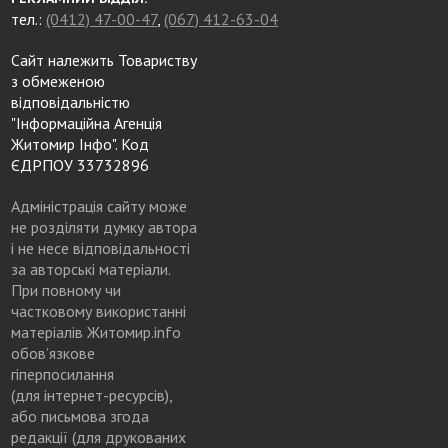
тел.:
(0412) 47-00-47
,
(067) 412-63-04
Сайт належить Товариству
з обмеженою
відповідальністю
"Інформаційна Агенція
Житомир Інфо". Код
ЄДРПОУ 33732896
Адміністрація сайту може
не розділяти думку автора
і не несе відповідальності
за авторські матеріали.
При повному чи
частковому використанні
матеріалів Житомир.info
обов’язкове
гіперпосилання
(для інтернет-ресурсів),
або письмова згода
редакції (для друкованих