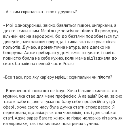
- А з ким скрипалька - пілот дружить?
- Мої однокурсниці, звісно,бавляться пивом, цигарками, а
дехто і сильнішим. Мені ж це зовсім не цікаво. Я проводжу
вільний час на аеродромі, бо до безтями подобається гул
двигунів, навколишня природа, і тиша, яка наступає після
польотів. Думаю, я романтична натура, але далеко не
білоручка. Адже прибираю у домі, вмію готувати, і навіть
повністю брала на себе кухню, коли мама від’їзджала до
своїх батьків на певний час в Росію.
-Все таки, про яку кар’єру мрієш: скрипальки чи пілота?
- Впевненості поки що не існує. Хоча більше схиляюсь до
музики, яка стає для мене професією. А авіація? Вона, звісно,
також вабить, але я туманно бачу себе професійно у цій
сфері , хоча свого часу була думка стати стюардесою. Я
переконана, що авіація як для чоловіків, так і для слабкої
статі. Адже зараз багато жінок не гірше чоловіків літають як
на «крилах», так і на великих повітряних суднах.