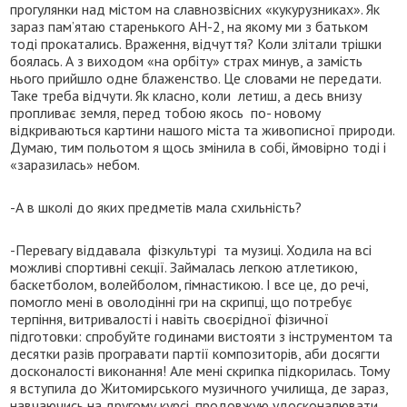
прогулянки над містом на славнозвісних «кукурузниках». Як
зараз пам’ятаю старенького АН-2, на якому ми з батьком
тоді прокатались. Враження, відчуття? Коли злітали трішки
боялась. А з виходом «на орбіту» страх минув, а замість
нього прийшло одне блаженство. Це словами не передати.
Таке треба відчути. Як класно, коли летиш, а десь внизу
пропливає земля, перед тобою якось по- новому
відкриваються картини нашого міста та живописної природи.
Думаю, тим польотом я щось змінила в собі, ймовірно тоді і
«заразилась» небом.
-А в школі до яких предметів мала схильність?
-Перевагу віддавала фізкультурі та музиці. Ходила на всі
можливі спортивні секції. Займалась легкою атлетикою,
баскетболом, волейболом, гімнастикою. І все це, до речі,
помогло мені в оволодінні гри на скрипці, що потребує
терпіння, витривалості і навіть своєрідної фізичної
підготовки: спробуйте годинами вистояти з інструментом та
десятки разів програвати партії композиторів, аби досягти
досконалості виконання! Але мені скрипка підкорилась. Тому
я вступила до Житомирського музичного училища, де зараз,
навчаючись на другому курсі, продовжую удосконалювати