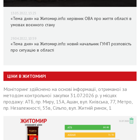
13.05.2022, 13:25
«Тема дня» на Житомир.info: керівник ОВА про життя області в
умовах воєнного стану
29.04.2022, 10:59
«Тема дня» на Житомир.info: новий начальник ГУНП розповість
про ситуацію в області
ЦІНИ В ЖИТОМИРІ
Моніторинг здійснено на основі інформації, отриманої за
методом контрольної закупки 31.07.2026 р. у місцях
продажу: АТБ, пр. Миру, 15А, Ашан, вул. Київська, 77, Метро,
пр. Незалежності, 55в, Сільпо, вул. Житній ринок, 1