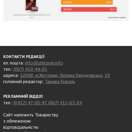
КОНТАКТИ РЕДАКЦІЇ:
ел. пошта:
info@zhitomir.info
тел.:
(067) 410-44-05
адреса:
10008, м.Житомир, Велика Бердичівська, 19
головний редактор:
Тамара Коваль
РЕКЛАМНИЙ ВІДДІЛ:
тел.:
(0412) 47-00-47
,
(067) 412-63-04
Сайт належить Товариству
з обмеженою
відповідальністю