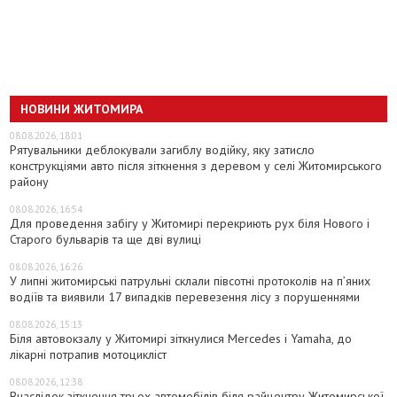
НОВИНИ ЖИТОМИРА
08.08.2026, 18:01
Рятувальники деблокували загиблу водійку, яку затисло
конструкціями авто після зіткнення з деревом у селі Житомирського
району
08.08.2026, 16:54
Для проведення забігу у Житомирі перекриють рух біля Нового і
Старого бульварів та ще дві вулиці
08.08.2026, 16:26
У липні житомирські патрульні склали півсотні протоколів на пʼяних
водіїв та виявили 17 випадків перевезення лісу з порушеннями
08.08.2026, 15:13
Біля автовокзалу у Житомирі зіткнулися Mercedes і Yamaha, до
лікарні потрапив мотоцикліст
08.08.2026, 12:38
Внаслідок зіткнення трьох автомобілів біля райцентру Житомирської