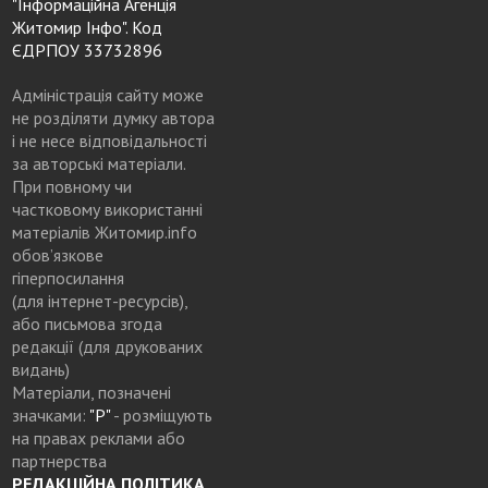
"Інформаційна Агенція
Житомир Інфо". Код
ЄДРПОУ 33732896
Адміністрація сайту може
не розділяти думку автора
і не несе відповідальності
за авторські матеріали.
При повному чи
частковому використанні
матеріалів Житомир.info
обов’язкове
гіперпосилання
(для інтернет-ресурсів),
або письмова згода
редакції (для друкованих
видань)
Матеріали, позначені
значками:
"Р"
- розміщують
на правах реклами або
партнерства
РЕДАКЦІЙНА ПОЛІТИКА