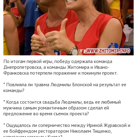
По итогам первой игры, победу одержала команда
Днепропетровска, а команды Житомира и Ивано-
Франковска потерпели поражение и покинули проект.
* Повлияла ли травма Людмилы Блонской на результат ее
команды?
* Когда состоится свадьба Людмилы, ведь ее любимый
мужчина самым романтичным образом сделал ей
предложение во время съемок проекта?
* Ощущалось ли соперничество между Ириной Журавской и
ее бойфрендом ресторатором Николаем Тищенко,
капитаном команды Киева?