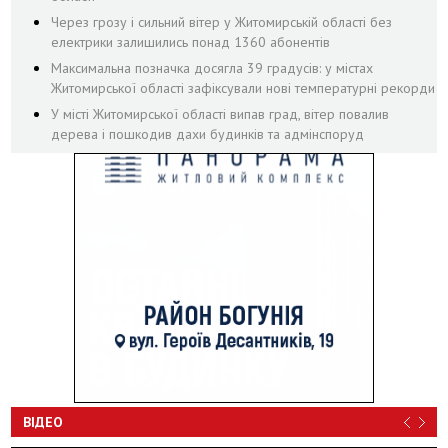
Через грозу і сильний вітер у Житомирській області без
електрики залишились понад 1360 абонентів
Максимальна позначка досягла 39 градусів: у містах
Житомирської області зафіксували нові температурні рекорди
У місті Житомирської області випав град, вітер повалив
дерева і пошкодив дахи будинків та адмінспоруд
ВІДЕО