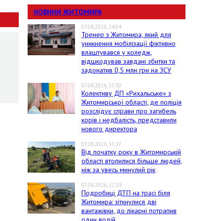
НОВИНИ ЖИТОМИРА
07.08.2026, 14:04
Тренер з Житомира, який для
уникнення мобілізації фіктивно
влаштувався у коледж,
відшкодував завдані збитки та
задонатив 0,5 млн грн на ЗСУ
07.08.2026, 13:30
Колективу ДП «Рихальське» з
Житомирської області, де поліція
розслідує справи про загибель
корів і недбалість, представили
нового директора
07.08.2026, 13:17
Від початку року в Житомирській
області втопилися більше людей,
ніж за увесь минулий рік
07.08.2026, 12:29
Подробиці ДТП на трасі біля
Житомира: зіткнулися дві
вантажівки, до лікарні потрапив
один водій