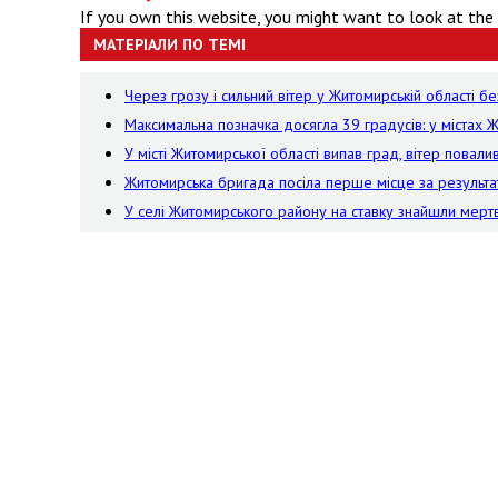
If you own this website, you might want to look at the
МАТЕРІАЛИ ПО ТЕМІ
Через грозу і сильний вітер у Житомирській області 
Максимальна позначка досягла 39 градусів: у містах 
У місті Житомирської області випав град, вітер пова
Житомирська бригада посіла перше місце за результа
У селі Житомирського району на ставку знайшли мер