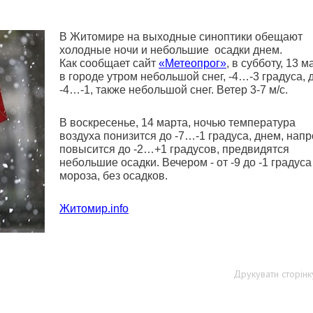
В Житомире на выходные синоптики обещают
холодные ночи и небольшие осадки днем.
Как сообщает сайт
«Метеопрог»
, в субботу, 13 м
в городе утром небольшой снег, -4…-3 градуса, 
-4…-1, также небольшой снег. Ветер 3-7 м/с.
В воскресенье, 14 марта, ночью температура
воздуха понизится до -7…-1 градуса, днем, напр
повысится до -2…+1 градусов, предвидятся
небольшие осадки. Вечером - от -9 до -1 градуса
мороза, без осадков.
Житомир.info
Друкувати сторінк