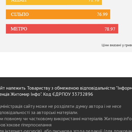
йт належить Товариству з обмеженою відповідальністю "Інформ
енція Житомир Інфо". Код ЄДРПОУ 33732896
міністрація сайту може не розділяти думку автора і не несе
дповідальності за авторські матеріали.
и повному чи частковому використанні матеріалів Житомир.info
ов’язкове гіперпосилання
ля інтернет-ресурсів), або письмова згода редакції (для друкова