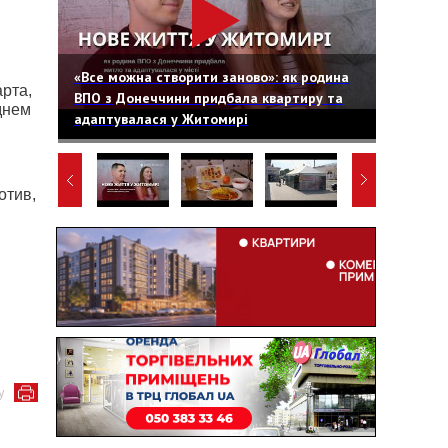
«Все можна створити заново»: як родина
арта,
ВПО з Донеччини придбала квартиру та
днем
адаптувалася у Житомирі
отив,
у