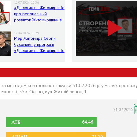
12.07.2024, 12:36
«Діалоги» на Житомир.info
про регіональний
розвиток Житомирщини в
умовах воєнного стану
17.04.2024, 10:29
Мер Житомира Сергій
Сухомлин у програмі
«Діалоги» на Житомир.info
 за методом контрольної закупки 31.07.2026 р. у місцях продажу
лежності, 55в, Сільпо, вул. Житній ринок, 1