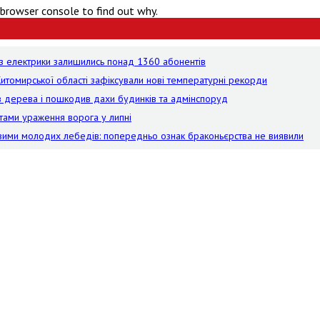
 browser console to find out why.
без електрики залишились понад 1360 абонентів
Житомирської області зафіксували нові температурні рекорди
лив дерева і пошкодив дахи будинків та адмінспоруд
тами ураження ворога у липні
твими молодих лебедів: попередньо ознак браконьєрства не виявили