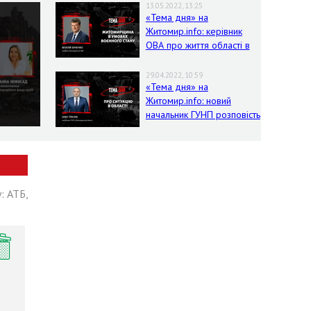
13.05.2022, 13:25
«Тема дня» на
Житомир.info: керівник
ОВА про життя області в
умовах воєнного стану
29.04.2022, 10:59
«Тема дня» на
Житомир.info: новий
начальник ГУНП розповість
про ситуацію в області
: АТБ,