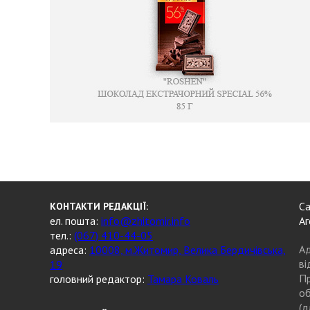
Са
КОНТАКТИ РЕДАКЦІЇ:
ел. пошта:
info@zhitomir.info
Аг
тел.:
(067) 410-44-05
Ад
адреса:
10008, м.Житомир, Велика Бердичівська,
ві
19
Пр
головний редактор:
Тамара Коваль
об
(д