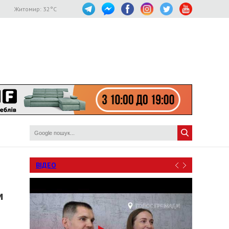
Житомир:
32
°C
ВІДЕО
м