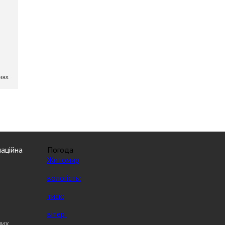
аційна
Погода
Житомир
вологість:
тиск:
вітер:
них