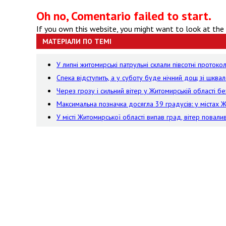
Oh no, Comentario failed to start.
If you own this website, you might want to look at the
МАТЕРІАЛИ ПО ТЕМІ
У липні житомирські патрульні склали півсотні проток
Спека відступить, а у суботу буде нічний дощ зі шквал
Через грозу і сильний вітер у Житомирській області 
Максимальна позначка досягла 39 градусів: у містах 
У місті Житомирської області випав град, вітер пова