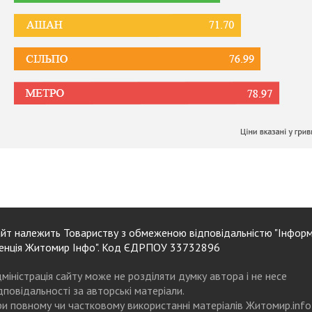
йт належить Товариству з обмеженою відповідальністю "Інформ
енція Житомир Інфо". Код ЄДРПОУ 33732896
міністрація сайту може не розділяти думку автора і не несе
дповідальності за авторські матеріали.
и повному чи частковому використанні матеріалів Житомир.info