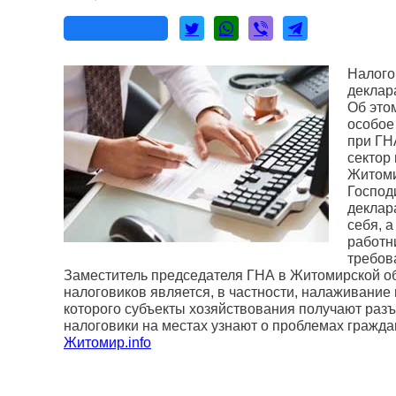
Налого
деклар
Об это
особое
при ГН
сектор
Житоми
Господ
деклар
себя, 
работн
требов
Заместитель председателя ГНА в Житомирской об
налоговиков является, в частности, налаживание
которого субъекты хозяйствования получают разъ
налоговики на местах узнают о проблемах гражда
Житомир.info