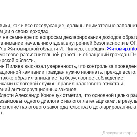
вики, как и все госслужащие, должны внимательно заполни
ации о своих доходах.
м на семинаре по вопросам декларирования доходов обрат
 внимание начальник отдела внутренней безопасности в О
А в Житомирской области И. Пиляев, сообщил
Житомир.info
 массово-разъяснительной работы и обращений граждан ГН
рской области.
ин Пиляев высказал уверенность, что контроль за проведе
ационной кампании граждан нужно начинать, прежде всего,
а также обратил внимание на безусловное соблюдение
иками налоговой службы правил налогового этикета и
аний антикоррупционных законов.
ласти Александр Конончук отметил, что основной целью р
 взаимовыгодного диалога с налогоплательщиками, в резуль
яснение налогового законодательства о декларировании, а
н.
Друкувати сторінк