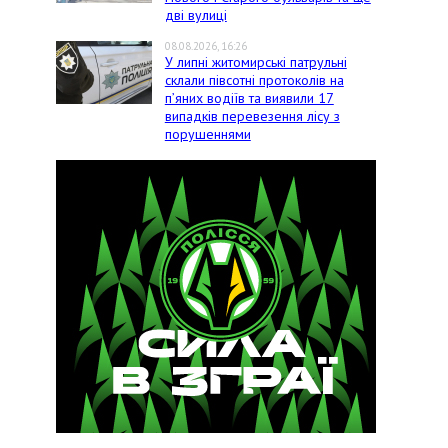
дві вулиці
08.08.2026, 16:26
У липні житомирські патрульні
склали півсотні протоколів на
пʼяних водіїв та виявили 17
випадків перевезення лісу з
порушеннями