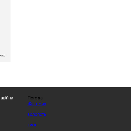
аційна
Погода
Житомир
вологість:
тиск: