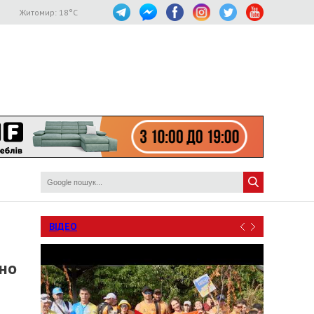
Житомир:
18
°C
ВІДЕО
тно