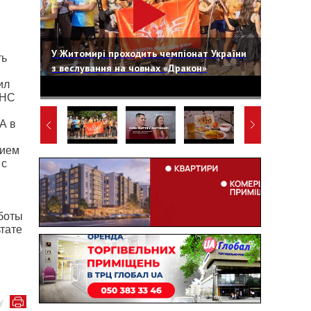
У Житомирі проходить чемпіонат України
ть
з веслування на човнах «Дракон»
ил
ГНС
А в
нием
 с
аботы
тате
у