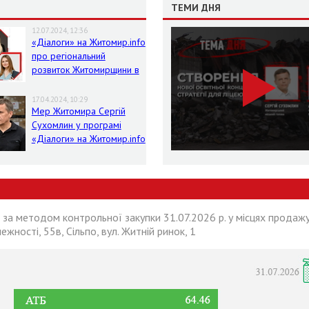
ТЕМИ ДНЯ
12.07.2024, 12:36
«Діалоги» на Житомир.info
про регіональний
розвиток Житомирщини в
умовах воєнного стану
17.04.2024, 10:29
Мер Житомира Сергій
Сухомлин у програмі
«Діалоги» на Житомир.info
 за методом контрольної закупки 31.07.2026 р. у місцях продажу
лежності, 55в, Сільпо, вул. Житній ринок, 1