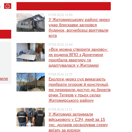
у
НОВИНИ ЖИТОМИРА
07.08.2026, 12:06
У Житомирському районі через
удар блискавки загорівся
будинок, вогнеборці врятували
кота
07.08.2026, 11:44
«Все можна створити заново»:
як родина ВПО з Донеччини
придбала квартиру та
адаптувалася у Житомирі
07.08.2026, 11:35
вили
Екологи через суд вимагають
прибрати огорожі й конструкції,
які перекрили доступ до берегів
річки Тетерів у трьох селах
Житомирського району
07.08.2026, 11:31
У Житомирі затримали
військового у СЗЧ, який за 15
тис. доларів організував схему
виїзду за кордон