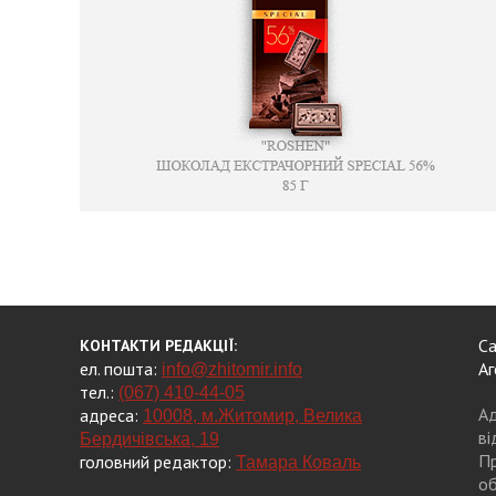
Са
КОНТАКТИ РЕДАКЦІЇ:
ел. пошта:
Аг
info@zhitomir.info
тел.:
(067) 410-44-05
Ад
адреса:
10008, м.Житомир, Велика
ві
Бердичівська, 19
Пр
головний редактор:
Тамара Коваль
об