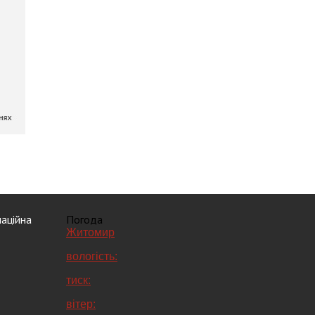
аційна
Погода
Житомир
вологість:
тиск:
вітер: