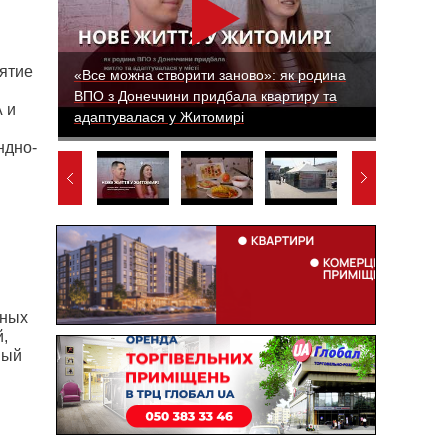
ятие
«Все можна створити заново»: як родина
ВПО з Донеччини придбала квартиру та
 и
адаптувалася у Житомирі
ндно-
й
вных
,
вый