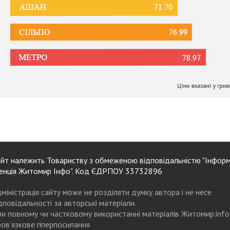
йт належить Товариству з обмеженою відповідальністю "Інформ
енція Житомир Інфо". Код ЄДРПОУ 33732896
міністрація сайту може не розділяти думку автора і не несе
дповідальності за авторські матеріали.
и повному чи частковому використанні матеріалів Житомир.info
ов’язкове гіперпосилання