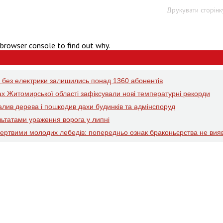
Друкувати сторінк
 browser console to find out why.
ті без електрики залишились понад 1360 абонентів
ах Житомирської області зафіксували нові температурні рекорди
валив дерева і пошкодив дахи будинків та адмінспоруд
ьтатами ураження ворога у липні
мертвими молодих лебедів: попередньо ознак браконьєрства не вия