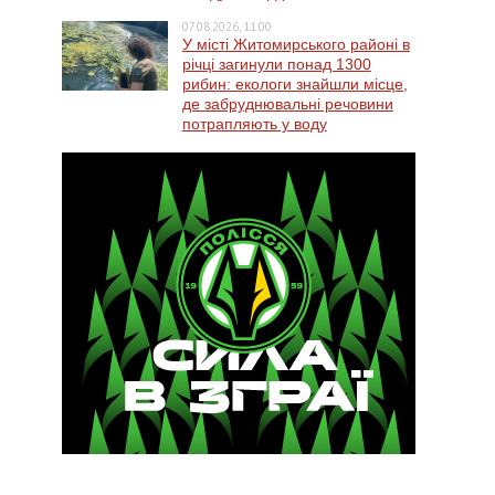
07.08.2026, 11:00
У місті Житомирського районі в
річці загинули понад 1300
рибин: екологи знайшли місце,
де забруднювальні речовини
потрапляють у воду