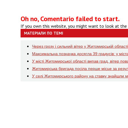
Oh no, Comentario failed to start.
If you own this website, you might want to look at the
МАТЕРІАЛИ ПО ТЕМІ
Через грозу і сильний вітер у Житомирській облас
Максимальна позначка досягла 39 градусів: у міст
У місті Житомирської області випав град, вітер по
Житомирська бригада посіла перше місце за резул
У селі Житомирського району на ставку знайшли 