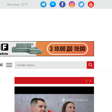
Житомир:
32
°C
ШЕ
ВІДЕО