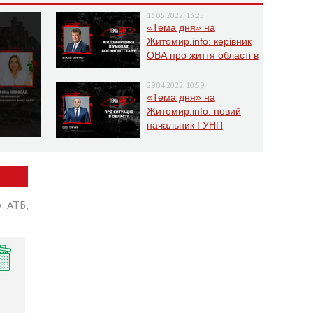
13.05.2022, 13:25
«Тема дня» на
Житомир.info: керівник
ОВА про життя області в
умовах воєнного стану
29.04.2022, 10:59
«Тема дня» на
Житомир.info: новий
начальник ГУНП
розповість про ситуацію
в області
: АТБ,