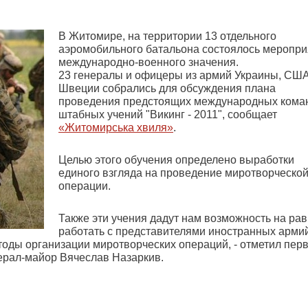
В Житомире, на территории 13 отдельного
аэромобильного батальона состоялось меропри
международно-военного значения.
23 генералы и офицеры из армий Украины, США
Швеции собрались для обсуждения плана
проведения предстоящих международных кома
штабных учений "Викинг - 2011", сообщает
«Житомирська хвиля»
.
Целью этого обучения определено выработки
единого взгляда на проведение миротворческо
операции.
Также эти учения дадут нам возможность на ра
работать с представителями иностранных армий
оды организации миротворческих операций, - отметил пер
нерал-майор Вячеслав Назаркив.