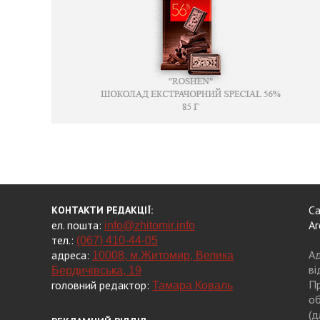
Са
КОНТАКТИ РЕДАКЦІЇ:
ел. пошта:
Аг
info@zhitomir.info
тел.:
(067) 410-44-05
Ад
адреса:
10008, м.Житомир, Велика
ві
Бердичівська, 19
Пр
головний редактор:
Тамара Коваль
об
(д