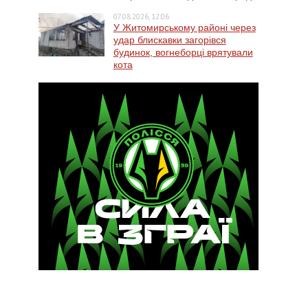
07.08.2026, 12:06
У Житомирському районі через
удар блискавки загорівся
будинок, вогнеборці врятували
кота