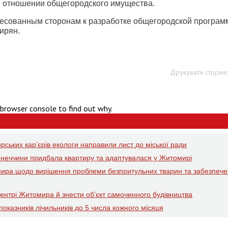
 в отношении общегородского имущества.
ресованным сторонам к разработке общегородской програ
ирян.
Друкувати сторінк
 browser console to find out why.
рських кар’єрів екологи направили лист до міської ради
онеччини придбала квартиру та адаптувалася у Житомирі
омира щодо вирішення проблеми безпритульних тварин та забезпеч
центрі Житомира й знести об’єкт самочинного будівництва
казників лічильників до 5 числа кожного місяця