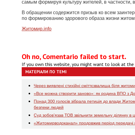
самым формируя культуру жителей, в частности,
В обращении содержится призыв ко всем заинте
по формированию здорового образа жизни житом
Житомир.
info
Oh no, Comentario failed to start.
If you own this website, you might want to look at the
МАТЕРІАЛИ ПО ТЕМІ
Через виявлені стихійні сміттєзвалища біля житоми
«Все можна створити заново»: як родина ВПО з Д
Понад 300 голосів зібрала петиція до влади Жит
безпеки людей
Суд зобов’язав ТОВ звільнити земельну ділянку в 
«Житомирводоканал» продовжив період передачі по