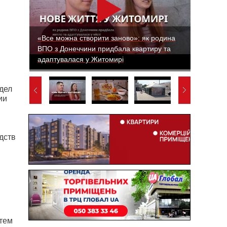
«Все можна створити заново»: як родина
ВПО з Донеччини придбала квартиру та
адаптувалася у Житомирі
дел
ии
дств
тем