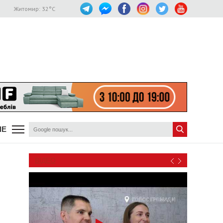
Житомир:
32
°C
ШЕ
ВІДЕО