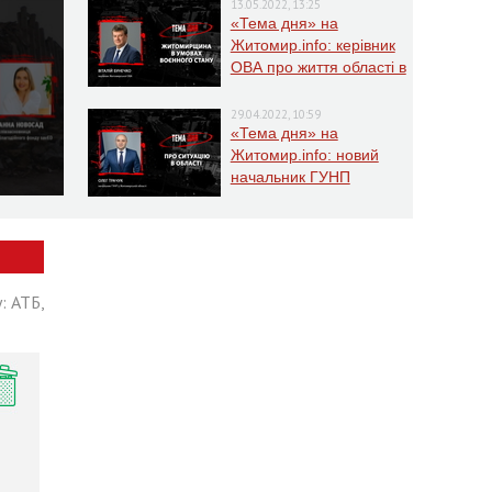
13.05.2022, 13:25
«Тема дня» на
Житомир.info: керівник
ОВА про життя області в
умовах воєнного стану
29.04.2022, 10:59
«Тема дня» на
Житомир.info: новий
начальник ГУНП
розповість про ситуацію
в області
: АТБ,