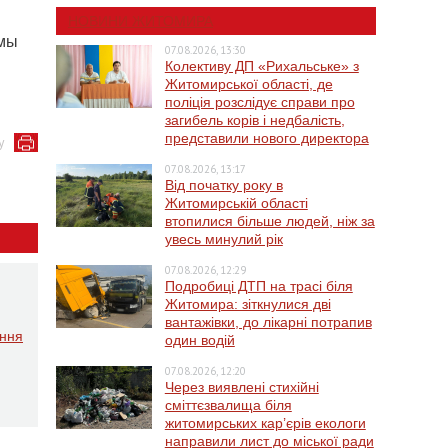
НОВИНИ ЖИТОМИРА
ммы
07.08.2026, 13:30
Колективу ДП «Рихальське» з
Житомирської області, де
поліція розслідує справи про
загибель корів і недбалість,
представили нового директора
у
07.08.2026, 13:17
Від початку року в
Житомирській області
втопилися більше людей, ніж за
увесь минулий рік
07.08.2026, 12:29
Подробиці ДТП на трасі біля
Житомира: зіткнулися дві
вантажівки, до лікарні потрапив
ення
один водій
07.08.2026, 12:20
Через виявлені стихійні
сміттєзвалища біля
житомирських кар’єрів екологи
направили лист до міської ради