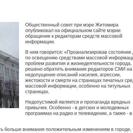
Общественный совет при мэре Житомира
опубликовал на официальном сайте мэрии
обращение к редакторам средств массовой
информации.
В нем говорится: «Проанализировав состояние 
по освещению средствами массовой информац
проблем развития и жизнедеятельности города,
решено обратить внимание редакторов СМИ на
недопущение описаний насилия, агрессии,
жестокости и смерти на страницах печатных сре
массовой информации, особенно на титульных
страницах.
Недопустимой является и пропаганда вредных
привычек. Особенно - в детских и молодежных
программах на радио и телевидении, а также - в
ть больше внимания положительным изменениям в городе, 