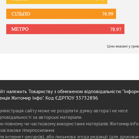
йт належить Товариству з обмеженою відповідальністю "Інформ
енція Житомир Інфо". Код ЄДРПОУ 33732896
міністрація сайту може не розділяти думку автора і не несе
дповідальності за авторські матеріали.
и повному чи частковому використанні матеріалів Житомир.info
ов’язкове гіперпосилання
ля інтернет-ресурсів), або письмова згода редакції (для друкова