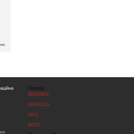
аційна
Погода
Житомир
вологість:
тиск:
вітер:
них