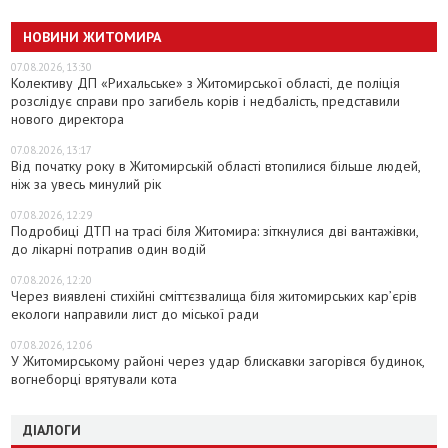
НОВИНИ ЖИТОМИРА
07.08.2026, 13:30
Колективу ДП «Рихальське» з Житомирської області, де поліція
розслідує справи про загибель корів і недбалість, представили
нового директора
07.08.2026, 13:17
Від початку року в Житомирській області втопилися більше людей,
ніж за увесь минулий рік
07.08.2026, 12:29
Подробиці ДТП на трасі біля Житомира: зіткнулися дві вантажівки,
до лікарні потрапив один водій
07.08.2026, 12:20
Через виявлені стихійні сміттєзвалища біля житомирських кар’єрів
екологи направили лист до міської ради
07.08.2026, 12:06
У Житомирському районі через удар блискавки загорівся будинок,
вогнеборці врятували кота
ДІАЛОГИ