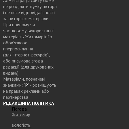
Адміністрація сайту може
не розділяти думку автора
і не несе відповідальності
за авторські матеріали.
При повному чи
частковому використанні
матеріалів Житомир.info
обов’язкове
гіперпосилання
(для інтернет-ресурсів),
або письмова згода
редакції (для друкованих
видань)
Матеріали, позначені
значками:
"Р"
- розміщують
на правах реклами або
партнерства
РЕДАКЦІЙНА ПОЛІТИКА
Погода
Житомир
вологість: