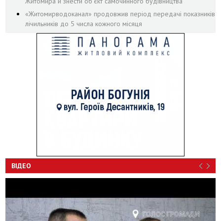
Житомира й знести об’єкт самочинного будівництва
«Житомирводоканал» продовжив період передачі показників
лічильників до 5 числа кожного місяця
ВІДЕО