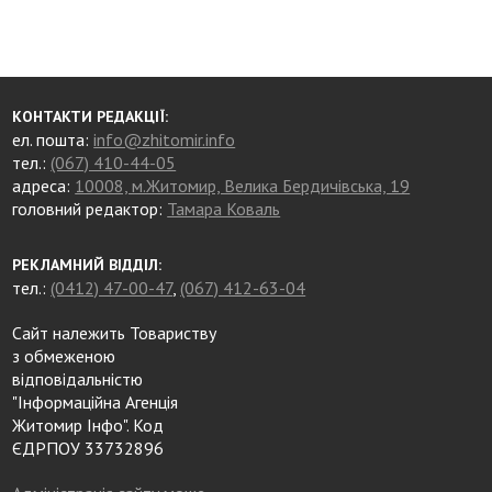
КОНТАКТИ РЕДАКЦІЇ:
ел. пошта:
info@zhitomir.info
тел.:
(067) 410-44-05
адреса:
10008, м.Житомир, Велика Бердичівська, 19
головний редактор:
Тамара Коваль
РЕКЛАМНИЙ ВІДДІЛ:
тел.:
(0412) 47-00-47
,
(067) 412-63-04
Сайт належить Товариству
з обмеженою
відповідальністю
"Інформаційна Агенція
Житомир Інфо". Код
ЄДРПОУ 33732896