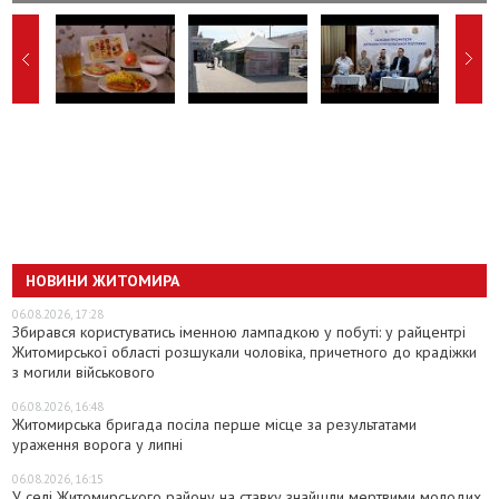
НОВИНИ ЖИТОМИРА
06.08.2026, 17:28
Збирався користуватись іменною лампадкою у побуті: у райцентрі
Житомирської області розшукали чоловіка, причетного до крадіжки
з могили військового
06.08.2026, 16:48
Житомирська бригада посіла перше місце за результатами
ураження ворога у липні
06.08.2026, 16:15
У селі Житомирського району на ставку знайшли мертвими молодих