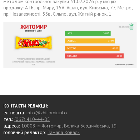
методом контрольної закупки 31.07.2026 р. у місцях
продажу: АТБ, пр. Миру, 15А, Ашан, вул. Київська, 77, Метро,
пр. Незалежності, 55в, Сільпо, вул. Житній ринок, 1
КОНТАКТИ РЕДАКЦІЇ:
ел. пошта:
info@zhitomir.info
тел.:
(067) 410-44-05
адреса:
10008, м.Житомир, Велика Бердичівська, 19
головний редактор:
Тамара Коваль