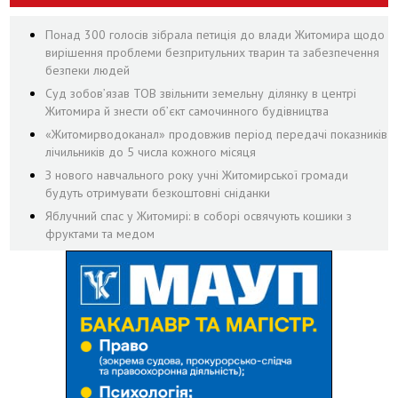
Понад 300 голосів зібрала петиція до влади Житомира щодо
вирішення проблеми безпритульних тварин та забезпечення
безпеки людей
Суд зобов’язав ТОВ звільнити земельну ділянку в центрі
Житомира й знести об’єкт самочинного будівництва
«Житомирводоканал» продовжив період передачі показників
лічильників до 5 числа кожного місяця
З нового навчального року учні Житомирської громади
будуть отримувати безкоштовні сніданки
Яблучний спас у Житомирі: в соборі освячують кошики з
фруктами та медом