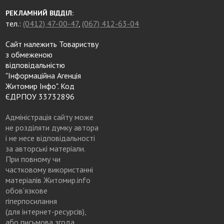
РЕКЛАМНИЙ ВІДДІЛ:
тел.:
(0412) 47-00-47
,
(067) 412-63-04
Сайт належить Товариству
з обмеженою
відповідальністю
"Інформаційна Агенція
Житомир Інфо". Код
ЄДРПОУ 33732896
Адміністрація сайту може
не розділяти думку автора
і не несе відповідальності
за авторські матеріали.
При повному чи
частковому використанні
матеріалів Житомир.info
обов’язкове
гіперпосилання
(для інтернет-ресурсів),
або письмова згода