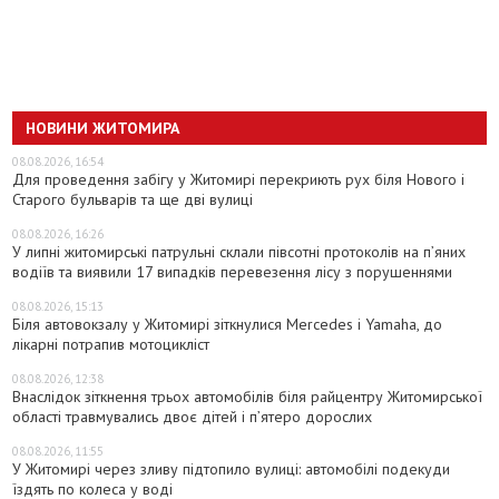
НОВИНИ ЖИТОМИРА
08.08.2026, 16:54
Для проведення забігу у Житомирі перекриють рух біля Нового і
Старого бульварів та ще дві вулиці
08.08.2026, 16:26
У липні житомирські патрульні склали півсотні протоколів на пʼяних
водіїв та виявили 17 випадків перевезення лісу з порушеннями
08.08.2026, 15:13
Біля автовокзалу у Житомирі зіткнулися Mercedes і Yamaha, до
лікарні потрапив мотоцикліст
08.08.2026, 12:38
Внаслідок зіткнення трьох автомобілів біля райцентру Житомирської
області травмувались двоє дітей і пʼятеро дорослих
08.08.2026, 11:55
У Житомирі через зливу підтопило вулиці: автомобілі подекуди
їздять по колеса у воді