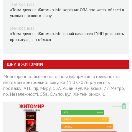
13.05.2022, 13:25
«Тема дня» на Житомир.info: керівник ОВА про життя області в
умовах воєнного стану
29.04.2022, 10:59
«Тема дня» на Житомир.info: новий начальник ГУНП розповість
про ситуацію в області
ЦІНИ В ЖИТОМИРІ
Моніторинг здійснено на основі інформації, отриманої за
методом контрольної закупки 31.07.2026 р. у місцях
продажу: АТБ, пр. Миру, 15А, Ашан, вул. Київська, 77, Метро,
пр. Незалежності, 55в, Сільпо, вул. Житній ринок, 1