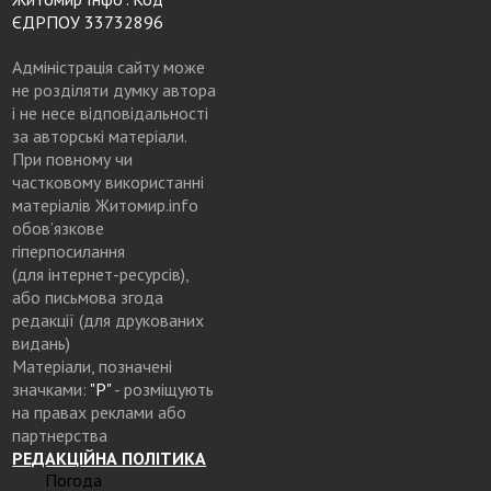
ЄДРПОУ 33732896
Адміністрація сайту може
не розділяти думку автора
і не несе відповідальності
за авторські матеріали.
При повному чи
частковому використанні
матеріалів Житомир.info
обов’язкове
гіперпосилання
(для інтернет-ресурсів),
або письмова згода
редакції (для друкованих
видань)
Матеріали, позначені
значками:
"Р"
- розміщують
на правах реклами або
партнерства
РЕДАКЦІЙНА ПОЛІТИКА
Погода