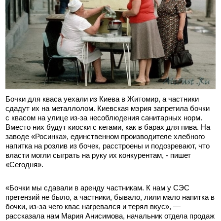
Бочки для кваса уехали из Киева в Житомир, а частники
сдадут их на металлолом. Киевская мэрия запретила бочки
с квасом на улице из-за несоблюдения санитарных норм.
Вместо них будут киоски с кегами, как в барах для пива. На
заводе «Росинка», единственном производителе хлебного
напитка на розлив из бочек, расстроены и подозревают, что
власти могли сыграть на руку их конкурентам
, - пишет
«Сегодня».
«Бочки мы сдавали в аренду частникам. К нам у СЭС
претензий не было, а частники, бывало, лили мало напитка в
бочки, из-за чего квас нагревался и терял вкус», —
рассказала нам Мария Анисимова, начальник отдела продаж