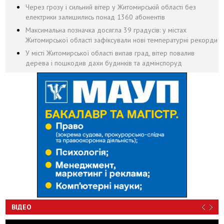
Через грозу і сильний вітер у Житомирській області без
електрики залишились понад 1360 абонентів
Максимальна позначка досягла 39 градусів: у містах
Житомирської області зафіксували нові температурні рекорди
У місті Житомирської області випав град, вітер повалив
дерева і пошкодив дахи будинків та адмінспоруд
ВІДЕО