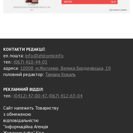
КОНТАКТИ РЕДАКЦІЇ:
ел. пошта:
info@zhitomir.info
тел.:
(067) 410-44-05
адреса:
10008, м.Житомир, Велика Бердичівська, 19
головний редактор:
Тамара Коваль
РЕКЛАМНИЙ ВІДДІЛ:
тел.:
(0412) 47-00-47
,
(067) 412-63-04
Сайт належить Товариству
з обмеженою
відповідальністю
"Інформаційна Агенція
Житомир Інфо". Код