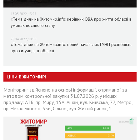
13.05.2022, 13:25
«Тема дня» на Житомир.info: керівник ОВА про життя області в
умовах воєнного стану
29.04.2022, 10:59
«Тема дня» на Житомир.info: новий начальник ГУНП розповість
про ситуацію в області
ЦІНИ В ЖИТОМИРІ
Моніторинг здійснено на основі інформації, отриманої за
методом контрольної закупки 31.07.2026 р. у місцях
продажу: АТБ, пр. Миру, 15А, Ашан, вул. Київська, 77, Метро,
пр. Незалежності, 55в, Сільпо, вул. Житній ринок, 1