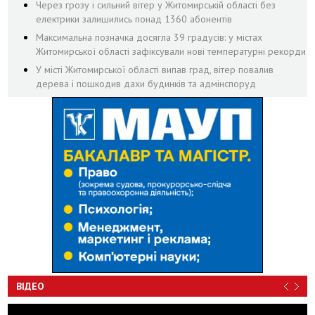
Через грозу і сильний вітер у Житомирській області без
електрики залишились понад 1360 абонентів
Максимальна позначка досягла 39 градусів: у містах
Житомирської області зафіксували нові температурні рекорди
У місті Житомирської області випав град, вітер повалив
дерева і пошкодив дахи будинків та адмінспоруд
ВІДЕО