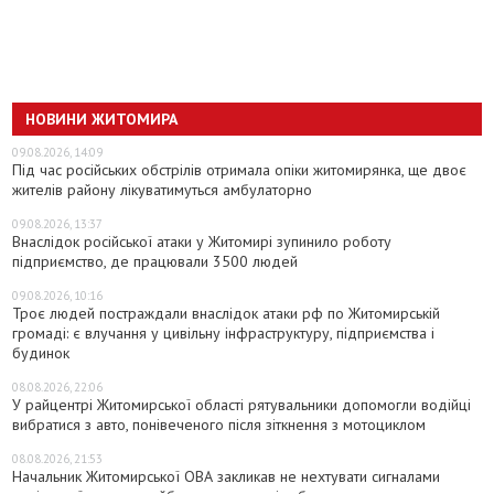
НОВИНИ ЖИТОМИРА
09.08.2026, 14:09
Під час російських обстрілів отримала опіки житомирянка, ще двоє
жителів району лікуватимуться амбулаторно
09.08.2026, 13:37
Внаслідок російської атаки у Житомирі зупинило роботу
підприємство, де працювали 3500 людей
09.08.2026, 10:16
Троє людей постраждали внаслідок атаки рф по Житомирській
громаді: є влучання у цивільну інфраструктуру, підприємства і
будинок
08.08.2026, 22:06
У райцентрі Житомирської області рятувальники допомогли водійці
вибратися з авто, понівеченого після зіткнення з мотоциклом
08.08.2026, 21:53
Начальник Житомирської ОВА закликав не нехтувати сигналами