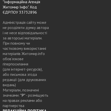
"Інформаційна Агенція
Житомир Інфо". Код
ЄДРПОУ 33732896
Адміністрація сайту може
не розділяти думку автора
і не несе відповідальності
за авторські матеріали.
При повному чи
частковому використанні
матеріалів Житомир.info
обов’язкове
гіперпосилання
(для інтернет-ресурсів),
або письмова згода
редакції (для друкованих
видань)
Матеріали, позначені
значками:
"Р"
- розміщують
на правах реклами або
партнерства
РЕДАКЦІЙНА ПОЛІТИКА