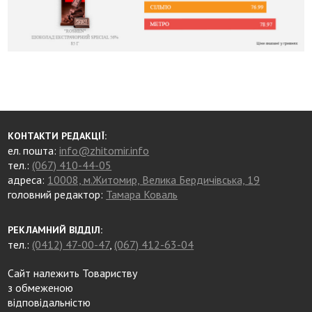
КОНТАКТИ РЕДАКЦІЇ:
ел. пошта:
info@zhitomir.info
тел.:
(067) 410-44-05
адреса:
10008, м.Житомир, Велика Бердичівська, 19
головний редактор:
Тамара Коваль
РЕКЛАМНИЙ ВІДДІЛ:
тел.:
(0412) 47-00-47
,
(067) 412-63-04
Сайт належить Товариству
з обмеженою
відповідальністю