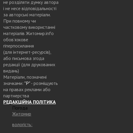
не розділяти думку автора
і не несе відповідальності
за авторські матеріали.
При повному чи
частковому використанні
матеріалів Житомир.info
обов’язкове
гіперпосилання
(для інтернет-ресурсів),
або письмова згода
редакції (для друкованих
видань)
Матеріали, позначені
значками:
"Р"
- розміщують
на правах реклами або
партнерства
РЕДАКЦІЙНА ПОЛІТИКА
Погода
Житомир
вологість: