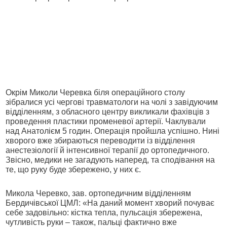
Окрім Миколи Черевка біля операційного столу
зібралися усі чергові травматологи на чолі з завідуючим
відділенням, з обласного центру викликали фахівців з
проведення пластики променевої артерії. Чаклували
над Анатолієм 5 годин. Операція пройшла успішно. Нині
хворого вже збираються переводити із відділення
анестезіології й інтенсивної терапії до ортопедичного.
Звісно, медики не загадують наперед, та сподівання на
те, що руку буде збережено, у них є.
Микола Черевко, зав. ортопедичним відділенням
Бердичівської ЦМЛ: «На даний момент хворий почуває
себе задовільно: кістка тепла, пульсація збережена,
чутливість руки – також, пальці фактично вже