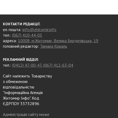
КОНТАКТИ РЕДАКЦІЇ:
ел. пошта:
info@zhitomir.info
тел.:
(067) 410-44-05
адреса:
10008, м.Житомир, Велика Бердичівська, 19
головний редактор:
Тамара Коваль
РЕКЛАМНИЙ ВІДДІЛ:
тел.:
(0412) 47-00-47
,
(067) 412-63-04
Сайт належить Товариству
з обмеженою
відповідальністю
"Інформаційна Агенція
Житомир Інфо". Код
ЄДРПОУ 33732896
Адміністрація сайту може