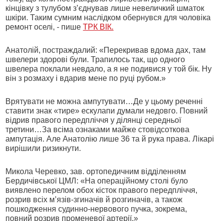
кінцівку з тулубом з’єднував лише невеличкий шматок
шкіри. Таким сумним наслідком обернувся для чоловіка
ремонт оселі, - пише
ТРК ВІК.
Анатолій, постраждалий: «Перекривав вдома дах, там
швелери здорові були. Трапилось так, що одного
швелера поклали невдало, а я не подивися у той бік. Ну
він з розмаху і вдарив мене по руці рубом.»
Врятувати не можна ампутувати…Де у цьому реченні
ставити знак «тире» ескулапи думали недовго. Повний
відрив правого передпліччя у ділянці середньої
третини…За всіма ознаками майже стовідсоткова
ампутація. Але Анатолію лише 36 та й рука права. Лікарі
вирішили ризикнути.
Микола Черевко, зав. ортопедичним відділенням
Бердичівської ЦМЛ: «На операційному столі було
виявлено перелом обох кісток правого передпліччя,
розрив всіх м’язів-згиначів й розгиначів, а також
пошкодження судинно-нервового пучка, зокрема,
повний розрив променевої артерії.»