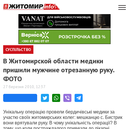
СУСПІЛЬСТВО
В Житомирской области медики
пришили мужчине отрезанную руку.
ФОТО
27 березня 2010, 12:37
Унікальну операцію провели бердичівські медики за
участю своїх житомирських колег: мешканцю с. Бистрик
вони врятували руку. В чому унікальність операції? В
тому, що коли постраждалого привезли до лікарні,