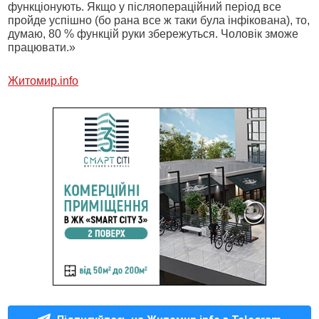
функціонують. Якщо у післяопераційний період все
пройде успішно (бо рана все ж таки була інфікована), то,
думаю, 80 % функцій руки збережуться. Чоловік зможе
працювати.»
Житомир.info
Підписуйтесь на Житомир.info в Telegram