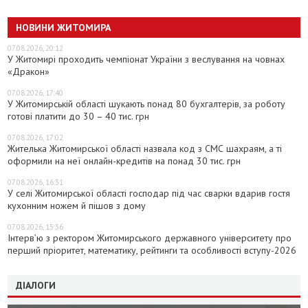
НОВИНИ ЖИТОМИРА
07.08.2026, 20:12
У Житомирі проходить чемпіонат України з веслування на човнах
«Дракон»
07.08.2026, 17:40
У Житомирській області шукають понад 80 бухгалтерів, за роботу
готові платити до 30 – 40 тис. грн
07.08.2026, 17:02
Жителька Житомирської області назвала код з СМС шахраям, а ті
оформили на неї онлайн-кредитів на понад 30 тис. грн
07.08.2026, 16:31
У селі Житомирської області господар під час сварки вдарив гостя
кухонним ножем й пішов з дому
07.08.2026, 15:36
Інтерв’ю з ректором Житомирського державного університету про
перший пріоритет, математику, рейтинги та особливості вступу-2026
ДІАЛОГИ