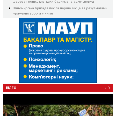
дерева і пошкодив дахи будинків та адмінспоруд
Житомирська бригада посіла перше місце за результатами
ураження ворога у липні
ВІДЕО