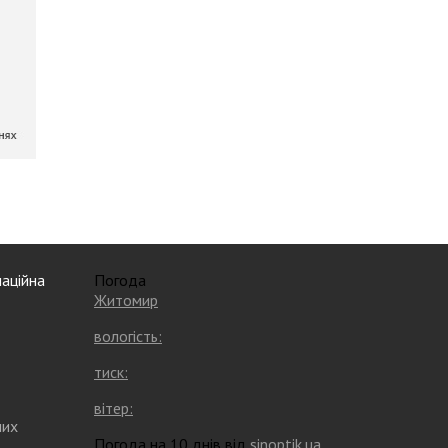
аційна
Погода
Житомир
вологість:
тиск:
вітер:
них
Погода на 10 днів від
sinoptik.ua