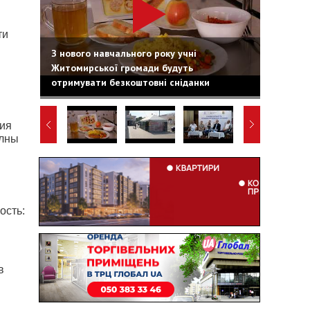
ти
З нового навчального року учні
Житомирської громади будуть
отримувати безкоштовні сніданки
ния
олны
ость:
в