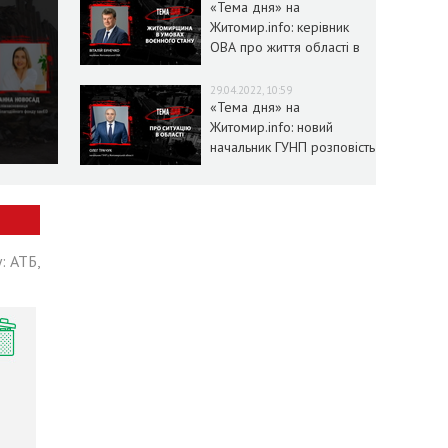
«Тема дня» на
Житомир.info: керівник
ОВА про життя області в
умовах воєнного стану
29.04.2022, 10:59
«Тема дня» на
Житомир.info: новий
начальник ГУНП розповість
про ситуацію в області
: АТБ,