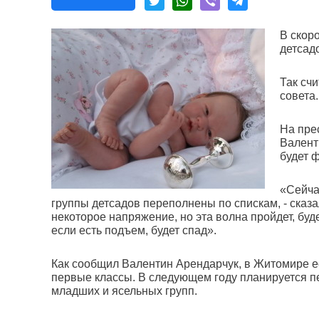
В скор
детсад
Так сч
совета.
На пре
Валент
будет 
«Сейча
группы детсадов переполнены по спискам, - сказ
некоторое напряжение, но эта волна пройдет, бу
если есть подъем, будет спад».
Как сообщил Валентин Арендарчук, в Житомире ес
первые классы. В следующем году планируется пе
младших и ясельных групп.