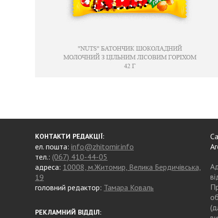
Са
КОНТАКТИ РЕДАКЦІЇ:
ел. пошта:
info@zhitomir.info
Аг
тел.:
(067) 410-44-05
Ад
адреса:
10008, м.Житомир, Велика Бердичівська,
ві
19
Пр
головний редактор:
Тамара Коваль
об
(д
РЕКЛАМНИЙ ВІДДІЛ:
ви