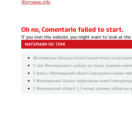
Житомир.info
Oh no, Comentario failed to start.
If you own this website, you might want to look at the
МАТЕРІАЛИ ПО ТЕМІ
Житомирська бригада посіла перше місце за результа
У селі Житомирського району на ставку знайшли мер
У липні у Житомирській області народилися майже півти
У Житомирській області зафіксували новий температу
У Житомирській області 1,5 місяця діятиме заборона н