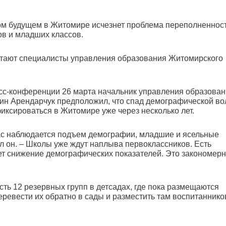
ом будущем в Житомире исчезнет проблема переполненнос
ов и младших классов.
итают специалисты управления образования Житомирского
сс-конференции 26 марта начальник управления образова
ин Арендарчук предположил, что
спад демографической в
фиксироваться
в Житомире
уже через несколько лет.
с наблюдается подъем демографии, младшие и ясельные
ал он. – Школы уже ждут наплыва первоклассников. Есть
дет снижение демографических показателей. Это закономерн
ть 12 резервных групп в детсадах, где пока размещаются
ревести их обратно в сады и разместить там воспитаннико