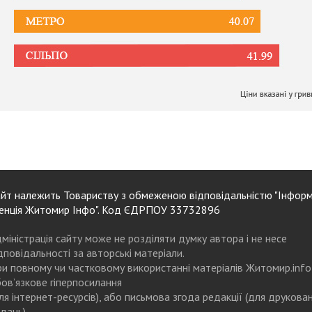
йт належить Товариству з обмеженою відповідальністю "Інформ
енція Житомир Інфо". Код ЄДРПОУ 33732896
міністрація сайту може не розділяти думку автора і не несе
дповідальності за авторські матеріали.
и повному чи частковому використанні матеріалів Житомир.info
ов’язкове гіперпосилання
ля інтернет-ресурсів), або письмова згода редакції (для друкова
дань)