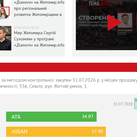
«Діалоги» на Житомир.info
про регіональний
розвиток Житомирщини в
умовах воєнного стану
17.04.2024, 10:29
Мер Житомира Сергій
Сухомлин у програмі
«Діалоги» на Житомир.info
 за методом контрольної закупки 31.07.2026 р. у місцях продажу
лежності, 55в, Сільпо, вул. Житній ринок, 1