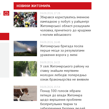
НОВИНИ ЖИТОМИРА
у
06.08.2026, 17:28
Збирався користуватись іменною
лампадкою у побуті: у райцентрі
Житомирської області розшукали
чоловіка, причетного до крадіжки
з могили військового
06.08.2026, 16:48
Житомирська бригада посіла
перше місце за результатами
ураження ворога у липні
06.08.2026, 16:15
У селі Житомирського району на
ставку знайшли мертвими
молодих лебедів: попередньо
ознак браконьєрства не виявили
06.08.2026, 15:54
Понад 300 голосів зібрала
петиція до влади Житомира
щодо вирішення проблеми
безпритульних тварин та
забезпечення безпеки людей