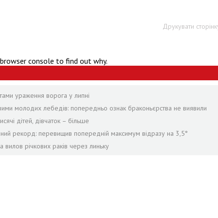
Друкувати сторінк
 browser console to find out why.
тами ураження ворога у липні
твими молодих лебедів: попередньо ознак браконьєрства не виявили
сячі дітей, дівчаток – більше
рний рекорд: перевищив попередній максимум відразу на 3,5°
а вилов річкових раків через линьку