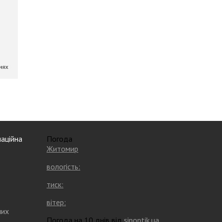
аційна
Погода
Житомир
вологість:
тиск:
вітер:
них
Погода на 10 днів від
sinoptik.ua