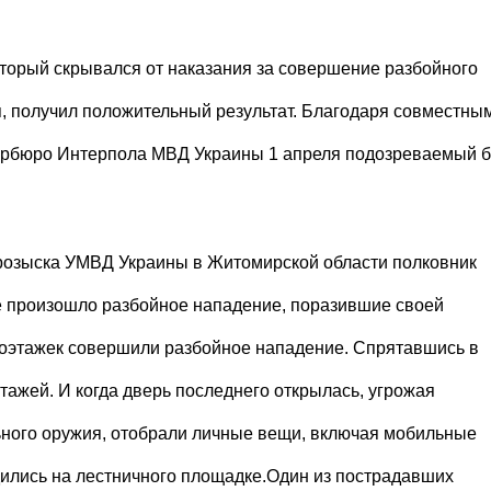
оторый скрывался от наказания за совершение разбойного
, получил положительный результат. Благодаря совместны
Укрбюро Интерпола МВД Украины 1 апреля подозреваемый 
 розыска УМВД Украины в Житомирской области полковник
се произошло разбойное нападение, поразившие своей
огоэтажек совершили разбойное нападение. Спрятавшись в
тажей. И когда дверь последнего открылась, угрожая
ьного оружия, отобрали личные вещи, включая мобильные
дились на лестничного площадке.Один из пострадавших