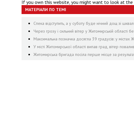
If you own this website, you might want to look at the
МАТЕРІАЛИ ПО ТЕМІ
Спека відступить, а у суботу буде нічний дощ зі шквал
Через грозу і сильний вітер у Житомирській області 
Максимальна позначка досягла 39 градусів: у містах 
У місті Житомирської області випав град, вітер пова
Житомирська бригада посіла перше місце за результа