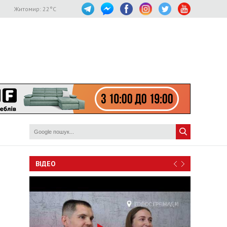
Житомир:
22
°C
ВІДЕО