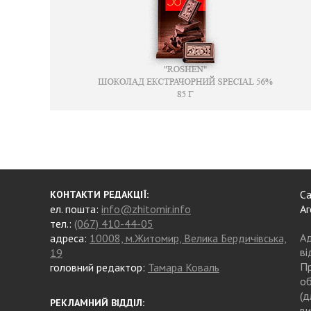
Са
КОНТАКТИ РЕДАКЦІЇ:
ел. пошта:
info@zhitomir.info
Аг
тел.:
(067) 410-44-05
Ад
адреса:
10008, м.Житомир, Велика Бердичівська,
ві
19
Пр
головний редактор:
Тамара Коваль
об
(д
РЕКЛАМНИЙ ВІДДІЛ:
ви