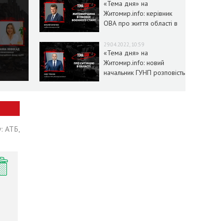
«Тема дня» на
Житомир.info: керівник
ОВА про життя області в
умовах воєнного стану
29.04.2022, 10:59
«Тема дня» на
Житомир.info: новий
начальник ГУНП розповість
про ситуацію в області
: АТБ,