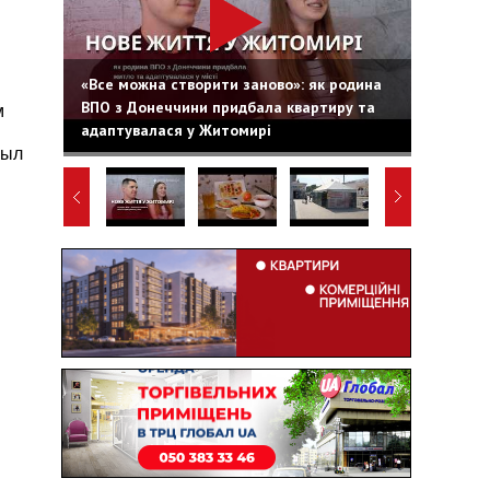
«Все можна створити заново»: як родина
ВПО з Донеччини придбала квартиру та
м
адаптувалася у Житомирі
был