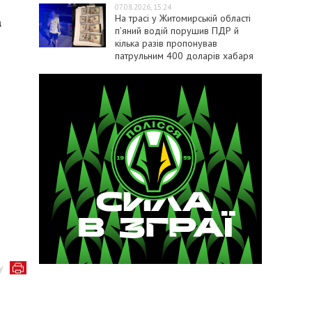
07.08.2026, 15:24
На трасі у Житомирській області
а
п’яний водій порушив ПДР й
кілька разів пропонував
патрульним 400 доларів хабаря
у