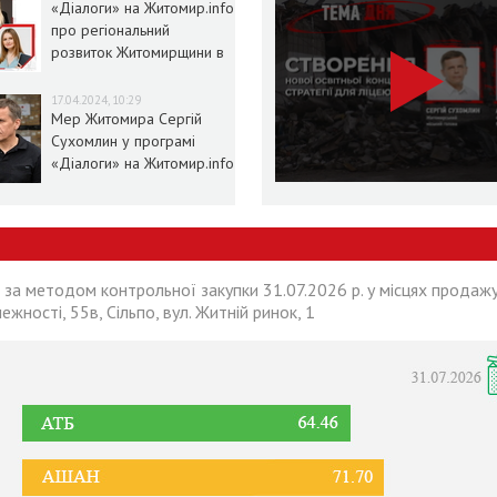
«Діалоги» на Житомир.info
про регіональний
розвиток Житомирщини в
умовах воєнного стану
17.04.2024, 10:29
Мер Житомира Сергій
Сухомлин у програмі
«Діалоги» на Житомир.info
 за методом контрольної закупки 31.07.2026 р. у місцях продажу
лежності, 55в, Сільпо, вул. Житній ринок, 1