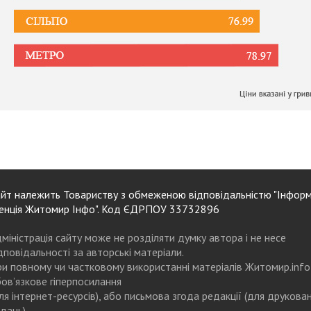
йт належить Товариству з обмеженою відповідальністю "Інформ
енція Житомир Інфо". Код ЄДРПОУ 33732896
міністрація сайту може не розділяти думку автора і не несе
дповідальності за авторські матеріали.
и повному чи частковому використанні матеріалів Житомир.info
ов’язкове гіперпосилання
ля інтернет-ресурсів), або письмова згода редакції (для друкова
дань)