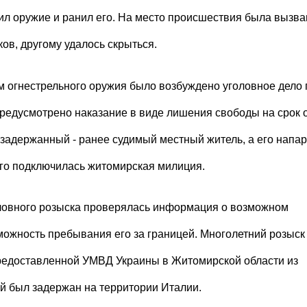
л оружие и ранил его. На место происшествия была вызва
ов, другому удалось скрыться.
м огнестрельного оружия было возбуждено уголовное дело 
предусмотрено наказание в виде лишения свободы на срок о
о задержанный - ранее судимый местный житель, а его напа
него подключилась житомирская милиция.
уголовного розыска проверялась информация о возможном
можность пребывания его за границей. Многолетний розыск
предоставленной УМВД Украины в Житомирской области из
 был задержан на территории Италии.