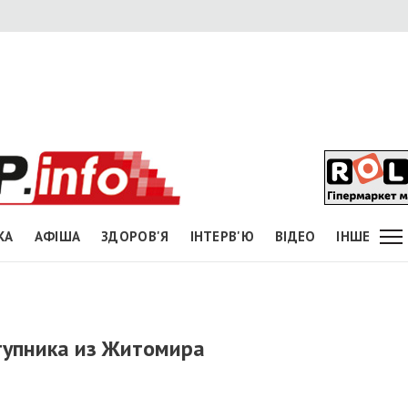
КА
АФІША
ЗДОРОВ'Я
ІНТЕРВ'Ю
ВІДЕО
ІНШЕ
ступника из Житомира