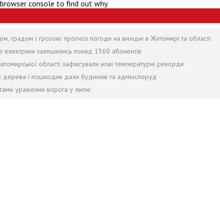
 browser console to find out why.
ом, градом і грозою: прогноз погоди на вихідні в Житомирі та області
без електрики залишились понад 1360 абонентів
Житомирської області зафіксували нові температурні рекорди
лив дерева і пошкодив дахи будинків та адмінспоруд
тами ураження ворога у липні