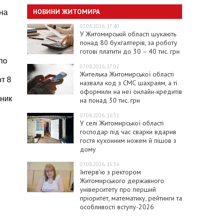
НОВИНИ ЖИТОМИРА
на
07.08.2026, 17:40
У Житомирській області шукають
понад 80 бухгалтерів, за роботу
готові платити до 30 – 40 тис. грн
по
07.08.2026, 17:02
Жителька Житомирської області
т 8
назвала код з СМС шахраям, а ті
оформили на неї онлайн-кредитів
рник
на понад 30 тис. грн
07.08.2026, 16:31
У селі Житомирської області
господар під час сварки вдарив
гостя кухонним ножем й пішов з
дому
07.08.2026, 15:36
Інтерв’ю з ректором
Житомирського державного
університету про перший
пріоритет, математику, рейтинги та
особливості вступу-2026