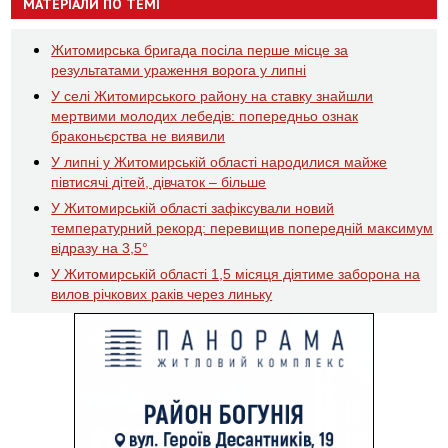
МАТЕРІАЛИ ПО ТЕМІ
Житомирська бригада посіла перше місце за
результатами ураження ворога у липні
У селі Житомирського району на ставку знайшли
мертвими молодих лебедів: попередньо ознак
браконьєрства не виявили
У липні у Житомирській області народилися майже
півтисячі дітей, дівчаток – більше
У Житомирській області зафіксували новий
температурний рекорд: перевищив попередній максимум
відразу на 3,5°
У Житомирській області 1,5 місяця діятиме заборона на
вилов річкових раків через линьку