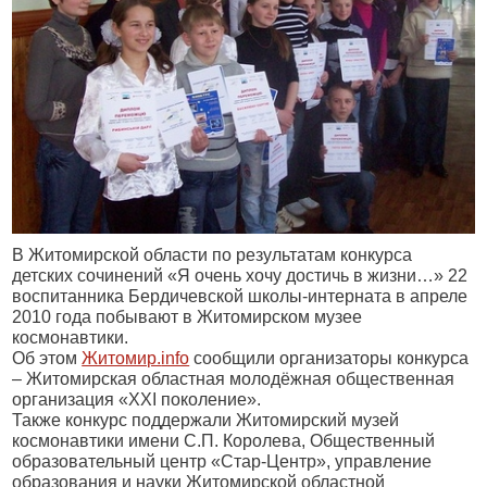
В Житомирской области по результатам конкурса
детских сочинений «Я очень хочу достичь в жизни…» 22
воспитанника Бердичевской школы-интерната в апреле
2010 года побывают в Житомирском музее
космонавтики.
Об этом
Житомир.
info
сообщили организаторы конкурса
– Житомирская областная молодёжная общественная
организация «ХХI поколение».
Также конкурс поддержали Житомирский музей
космонавтики имени С.П. Королева, Общественный
образовательный центр «Стар-Центр», управление
образования и науки Житомирской областной