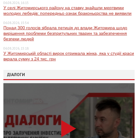
06.08.2026, 16:15
У селі Житомирського району на ставку знайшли мертвими
молодих лебедів: попередньо ознак браконьєрства не виявили
06.08.2026, 15:54
Понад 300 голосів зібрала петиція до влади Житомира щодо
вирішення проблеми безпритульних тварин та забезпечення
безпеки людей
06.08.2026, 15:18
У Житомирській області вирок отримала жінка, яка у студії краси
вкрала сумку з 24 тис. грн
ДІАЛОГИ