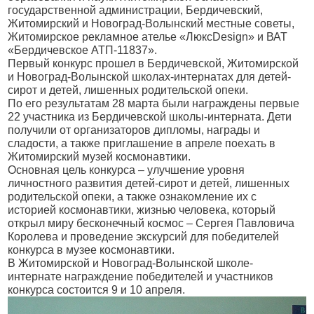
государственной администрации, Бердичевский,
Житомирский и Новоград-Волынский местные советы,
Житомирское рекламное ателье «ЛюксDesign» и ВАТ
«Бердичевское АТП-11837».
Первый конкурс прошел в Бердичевской, Житомирской
и Новоград-Волынской школах-интернатах для детей-
сирот и детей, лишенных родительской опеки.
По его результатам 28 марта были награждены первые
22 участника из Бердичевской школы-интерната. Дети
получили от организаторов дипломы, награды и
сладости, а также приглашение в апреле поехать в
Житомирский музей космонавтики.
Основная цель конкурса – улучшение уровня
личностного развития детей-сирот и детей, лишенных
родительской опеки, а также ознакомление их с
историей космонавтики, жизнью человека, который
открыл миру бесконечный космос – Сергея Павловича
Королева и проведение экскурсий для победителей
конкурса в музее космонавтики.
В Житомирской и Новоград-Волынской школе-
интернате награждение победителей и участников
конкурса состоится 9 и 10 апреля.