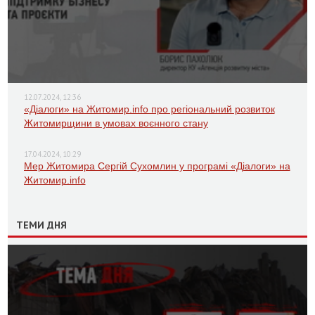
12.07.2024, 12:36
«Діалоги» на Житомир.info про регіональний розвиток
Житомирщини в умовах воєнного стану
17.04.2024, 10:29
Мер Житомира Сергій Сухомлин у програмі «Діалоги» на
Житомир.info
ТЕМИ ДНЯ