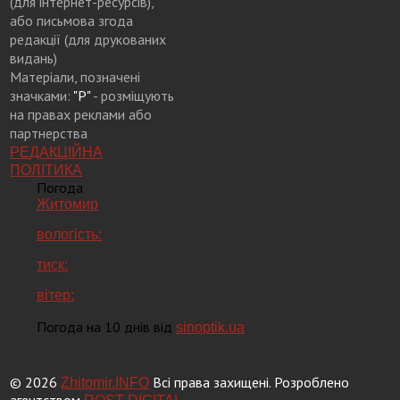
(для інтернет-ресурсів),
або письмова згода
редакції (для друкованих
видань)
Матеріали, позначені
значками:
"Р"
- розміщують
на правах реклами або
партнерства
РЕДАКЦІЙНА
ПОЛІТИКА
Погода
Житомир
вологість:
тиск:
вітер:
Погода на 10 днів від
sinoptik.ua
© 2026
Всі права захищені. Розроблено
Zhitomir.INFO