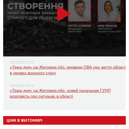
13.05.2022, 13:25
«Тема дня» на Житомир.info: керівник ОВА про життя області
в умовах воєнного стану
29.04.2022, 10:59
«Тема дня» на Житомир.info: новий начальник ГУНП
розповість про ситуацію в області
ЦІНИ В ЖИТОМИРІ