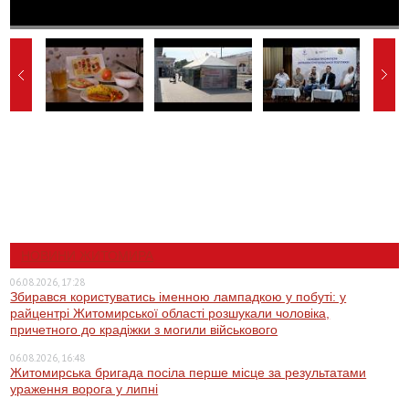
НОВИНИ ЖИТОМИРА
06.08.2026, 17:28
Збирався користуватись іменною лампадкою у побуті: у
райцентрі Житомирської області розшукали чоловіка,
причетного до крадіжки з могили військового
06.08.2026, 16:48
Житомирська бригада посіла перше місце за результатами
ураження ворога у липні