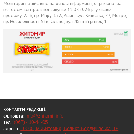
Моніторинг здійснено на основі інформації, отриманої за
методом контрольної закупки 31.07.2026 р. у місцях
продажу: АТБ, пр. Миру, 15А, Ашан, вул. Київська, 77, Метро,
пр. Незалежності, 55в, Сільпо, вул. Житній ринок, 1
КОНТАКТИ РЕДАКЦІЇ:
ел. пошта:
info@zhitomir.info
тел.:
(067) 410-44-05
адреса:
10008, м.Житомир, Велика Бердичівська, 19