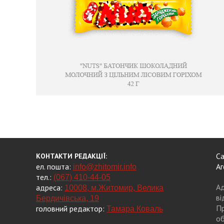
Са
КОНТАКТИ РЕДАКЦІЇ:
ел. пошта:
Аг
info@zhitomir.info
тел.:
(067) 410-44-05
Ад
адреса:
10008, м.Житомир, Велика
ві
Бердичівська, 19
Пр
головний редактор:
Тамара Коваль
об