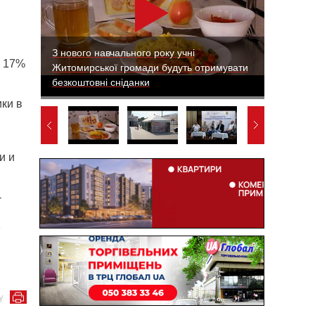
З нового навчального року учні
а 17%
Житомирської громади будуть отримувати
безкоштовні сніданки
ки в
и и
-
1
у