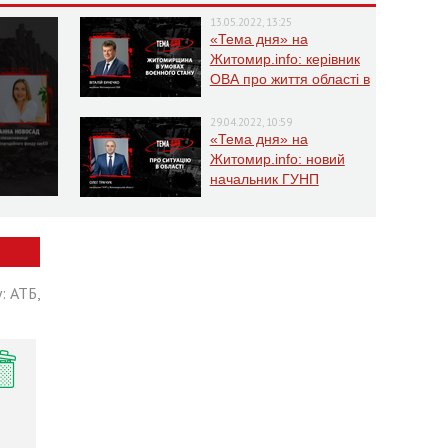
13.05.2022, 13:25
«Тема дня» на
Житомир.info: керівник
ОВА про життя області в
умовах воєнного стану
29.04.2022, 10:59
«Тема дня» на
Житомир.info: новий
начальник ГУНП
розповість про ситуацію
в області
: АТБ,