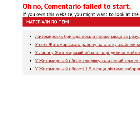
Oh no, Comentario failed to start.
If you own this website, you might want to look at the
МАТЕРІАЛИ ПО ТЕМІ
Житомирська бригада посіла перше місце за резул
У селі Житомирського району на ставку знайшли 
У липні у Житомирській області народилися майже п
У Житомирській області зафіксували новий темпер
У Житомирській області 1,5 місяця діятиме заборон