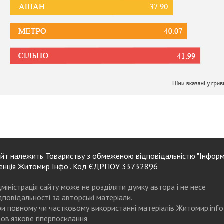
йт належить Товариству з обмеженою відповідальністю "Інформ
енція Житомир Інфо". Код ЄДРПОУ 33732896
міністрація сайту може не розділяти думку автора і не несе
дповідальності за авторські матеріали.
и повному чи частковому використанні матеріалів Житомир.info
ов’язкове гіперпосилання