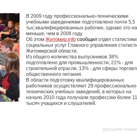
В 2009 году профессионально-техническими
учебными заведениями подготовлено почти 5,5
тыс.квалифицированных рабочих, однако это н
меньше, чем в 2008 году.
Об этом
Житомир.
info
сообщил
отдел статистики
социальных услуг Главного управления статисти
Житомирской области.
Из общего количества выпускников 38%
подготовлено для промышленности, 21% - для
строительной отрасли, 13% - для сферы торговл
общественного питания.
В области подготовку квалифицированных
работников осуществляют 29 профессионально
технических учебных заведений, в которых на
начало 2010 года получали профессию более 1
тысяч учащихся и слушателей.
Друкувати сторінк