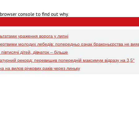
 browser console to find out why.
ьтатами ураження ворога у липні
мертвими молодих лебедів: попередньо ознак браконьєрства не вия
івтисячі дітей, дівчаток – більше
атурний рекорд: перевищив попередній максимум відразу на 3,5°
а на вилов річкових раків через линьку