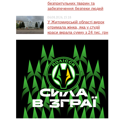
безпритульних тварин та
забезпечення безпеки людей
06.08.2026, 15:18
У Житомирській області вирок
отримала жінка, яка у студії
краси вкрала сумку з 24 тис. грн