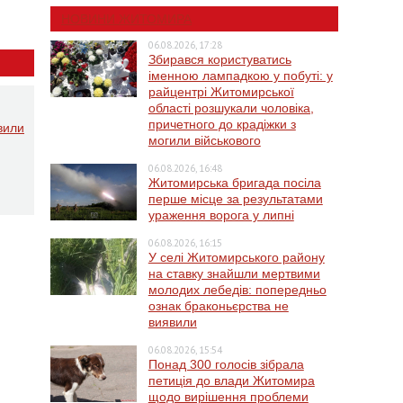
НОВИНИ ЖИТОМИРА
06.08.2026, 17:28
Збирався користуватись
іменною лампадкою у побуті: у
райцентрі Житомирської
області розшукали чоловіка,
причетного до крадіжки з
вили
могили військового
06.08.2026, 16:48
Житомирська бригада посіла
перше місце за результатами
ураження ворога у липні
06.08.2026, 16:15
У селі Житомирського району
на ставку знайшли мертвими
молодих лебедів: попередньо
ознак браконьєрства не
виявили
06.08.2026, 15:54
Понад 300 голосів зібрала
петиція до влади Житомира
щодо вирішення проблеми