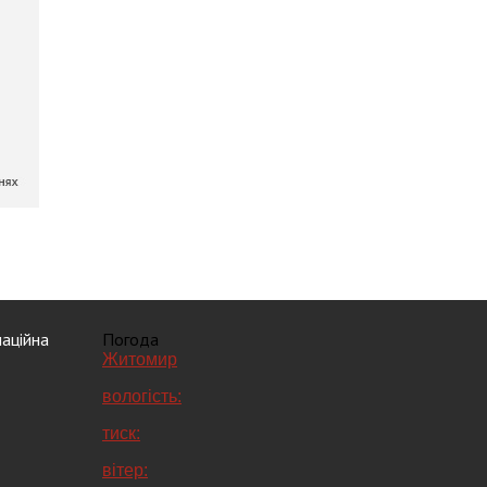
аційна
Погода
Житомир
вологість:
тиск:
вітер: