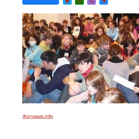
Житомир.
info