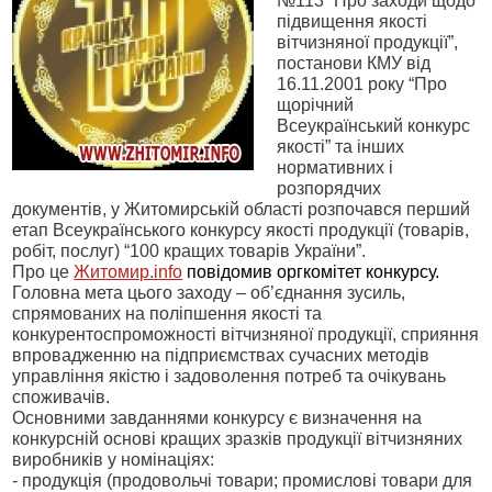
№113 “Про заходи щодо
підвищення якості
вітчизняної продукції”,
постанови КМУ від
16.11.2001 року “Про
щорічний
Всеукраїнський конкурс
якості” та інших
нормативних і
розпорядчих
документів, у Житомирській області розпочався перший
етап Всеукраїнського конкурсу якості продукції (товарів,
робіт, послуг) “100 кращих товарів України”.
Про це
Житомир.
info
повідомив оргкомітет конкурсу.
Головна мета цього заходу – об’єднання зусиль,
спрямованих на поліпшення якості та
конкурентоспроможності вітчизняної продукції, сприяння
впровадженню на підприємствах сучасних методів
управління якістю і задоволення потреб та очікувань
споживачів.
Основними завданнями конкурсу є визначення на
конкурсній основі кращих зразків продукції вітчизняних
виробників у номінаціях:
- продукція (продовольчі товари; промислові товари для