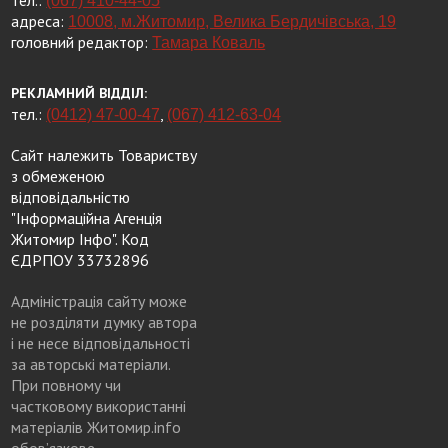
тел.:
(067) 410-44-05
адреса:
10008, м.Житомир, Велика Бердичівська, 19
головний редактор:
Тамара Коваль
РЕКЛАМНИЙ ВІДДІЛ:
тел.:
,
(0412) 47-00-47
(067) 412-63-04
Сайт належить Товариству
з обмеженою
відповідальністю
"Інформаційна Агенція
Житомир Інфо". Код
ЄДРПОУ 33732896
Адміністрація сайту може
не розділяти думку автора
і не несе відповідальності
за авторські матеріали.
При повному чи
частковому використанні
матеріалів Житомир.info