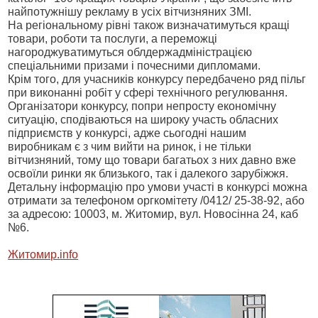
найпотужнішу рекламу в усіх вітчизняних ЗМІ.
На регіональному рівні також визначатимуться кращі
товари, роботи та послуги, а переможці
нагороджуватимуться облдержадміністрацією
спеціальними призами і почесними дипломами.
Крім того, для учасників конкурсу передбачено ряд пільг
при виконанні робіт у сфері технічного регулювання.
Організатори конкурсу, попри непросту економічну
ситуацію, сподіваються на широку участь обласних
підприємств у конкурсі, адже сьогодні нашим
виробникам є з чим вийти на ринок, і не тільки
вітчизняний, тому що товари багатьох з них давно вже
освоїли ринки як близького, так і далекого зарубіжжя.
Детальну інформацію про умови участі в конкурсі можна
отримати за телефоном оргкомітету /0412/ 25-38-92, або
за адресою:
10003, м
. Житомир, вул. Новосінна 24, каб
№6.
Житомир.
info