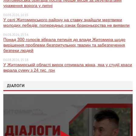
Житомирська бригада посіла перше місце за результатами
ураження ворога у липні
06.08.2026, 16:15
У селі Житомирського району на ставку знайшли мертвими
молодих лебедів: попередньо ознак браконьєрства не виявили
06.08.2026, 15:54
Понад 300 голосів зібрала петиція до влади Житомира щодо
вирішення проблеми безпритульних тварин та забезпечення
безпеки людей
06.08.2026, 15:18
У Житомирській області вирок отримала жінка, яка у студії краси
вкрала сумку з 24 тис. грн
ДІАЛОГИ