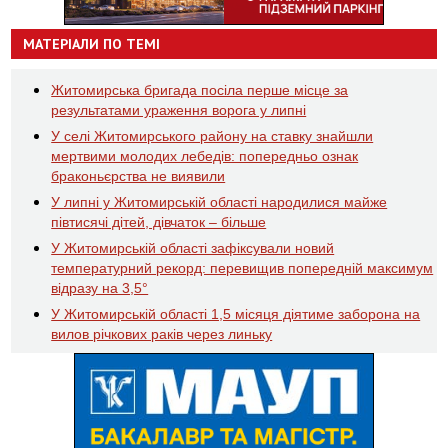
МАТЕРІАЛИ ПО ТЕМІ
Житомирська бригада посіла перше місце за
результатами ураження ворога у липні
У селі Житомирського району на ставку знайшли
мертвими молодих лебедів: попередньо ознак
браконьєрства не виявили
У липні у Житомирській області народилися майже
півтисячі дітей, дівчаток – більше
У Житомирській області зафіксували новий
температурний рекорд: перевищив попередній максимум
відразу на 3,5°
У Житомирській області 1,5 місяця діятиме заборона на
вилов річкових раків через линьку