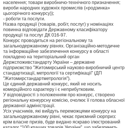
населення; товари виробничо-технічного призначення;
вироби народних художніх промислів
(«родзинка»
цьогорічного конкурсу)
);
- роботи та послуги.
Назва продукції (товарів, робіт, послуг) у номінаціях
повинна відповідати
Державн
ому
класифікатор
у
продукції та послуг ДК 016-97
.
Конкурс проводиться на регіональному та
загальнодержавному рівнях. Організаційно-методичне
та інформаційне забезпечення конкурсу в області
покладено на територіальний орган
Держспоживстандарту України – державне
підприємство ”Житомирський науково-виробничий центр
стандартизації, метрології та сертифікації” (ДП
”Житомирстандартметрологія”).
Це єдиний державний конкурс, який не носить
комерційного характеру і є неприбутковим.
У відповідності з положенням про конкурс, створено
регіональну конкурсну комісію, очолює її голова обласної
державної адміністрації.
Усіх учасників, які вийдуть переможцями конкурсу на
загальнодержавному рівні, чекає приємний сюрприз:
крім власне призів, буде видано яскраво ілюстрований
каталог “100 кращих товарів України”, що забезпечить