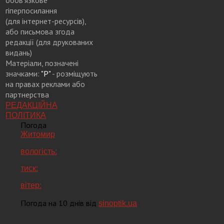
обов’язкове
гіперпосилання
(для інтернет-ресурсів),
або письмова згода
редакції (для друкованих
видань)
Матеріали, позначені
значками:
"Р"
- розміщують
на правах реклами або
партнерства
РЕДАКЦІЙНА
ПОЛІТИКА
Погода
Житомир
вологість:
тиск:
вітер:
Погода на 10 днів від
sinoptik.ua