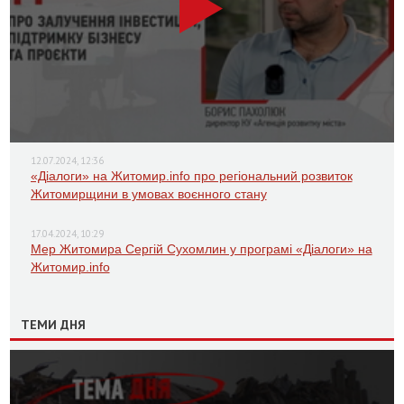
12.07.2024, 12:36
«Діалоги» на Житомир.info про регіональний розвиток
Житомирщини в умовах воєнного стану
17.04.2024, 10:29
Мер Житомира Сергій Сухомлин у програмі «Діалоги» на
Житомир.info
ТЕМИ ДНЯ