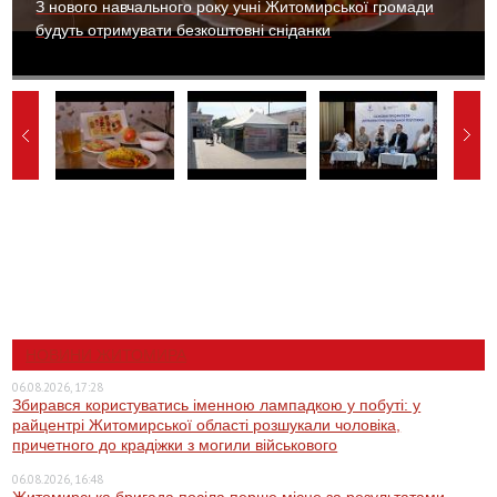
З нового навчального року учні Житомирської громади
будуть отримувати безкоштовні сніданки
НОВИНИ ЖИТОМИРА
06.08.2026, 17:28
Збирався користуватись іменною лампадкою у побуті: у
райцентрі Житомирської області розшукали чоловіка,
причетного до крадіжки з могили військового
06.08.2026, 16:48