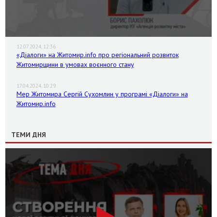
12.07.2024, 12:36
«Діалоги» на Житомир.info про регіональний розвиток
Житомирщини в умовах воєнного стану
17.04.2024, 10:29
Мер Житомира Сергій Сухомлин у програмі «Діалоги» на
Житомир.info
ТЕМИ ДНЯ