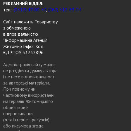
РЕКЛАМНИЙ ВІДДІЛ:
тел.:
(0412) 47-00-47
,
(067) 412-63-04
Сайт належить Товариству
з обмеженою
відповідальністю
"Інформаційна Агенція
Житомир Інфо". Код
ЄДРПОУ 33732896
Адміністрація сайту може
не розділяти думку автора
і не несе відповідальності
за авторські матеріали.
При повному чи
частковому використанні
матеріалів Житомир.info
обов’язкове
гіперпосилання
(для інтернет-ресурсів),
або письмова згода