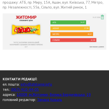
продажу: АТБ, пр. Миру, 15А, Ашан, вул. Київська, 77, Метро,
пр. Незалежності, 55в, Сільпо, вул. Житній ринок, 1
КОНТАКТИ РЕДАКЦІЇ:
ел. пошта:
info@zhitomir.info
тел.:
(067) 410-44-05
адреса:
10008, м.Житомир, Велика Бердичівська, 19
головний редактор:
Тамара Коваль