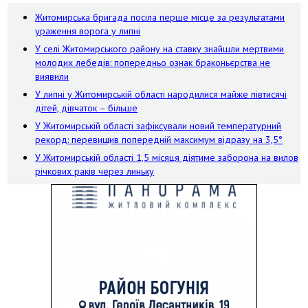
Житомирська бригада посіла перше місце за результатами
ураження ворога у липні
У селі Житомирського району на ставку знайшли мертвими
молодих лебедів: попередньо ознак браконьєрства не
виявили
У липні у Житомирській області народилися майже півтисячі
дітей, дівчаток – більше
У Житомирській області зафіксували новий температурний
рекорд: перевищив попередній максимум відразу на 3,5°
У Житомирській області 1,5 місяця діятиме заборона на вилов
річкових раків через линьку