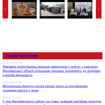
НОВИНИ ЖИТОМИРА
06.08.2026, 17:28
Збирався користуватись іменною лампадкою у побуті: у райцентрі
Житомирської області розшукали чоловіка, причетного до крадіжки
з могили військового
06.08.2026, 16:48
Житомирська бригада посіла перше місце за результатами
ураження ворога у липні
06.08.2026, 16:15
У селі Житомирського району на ставку знайшли мертвими молодих