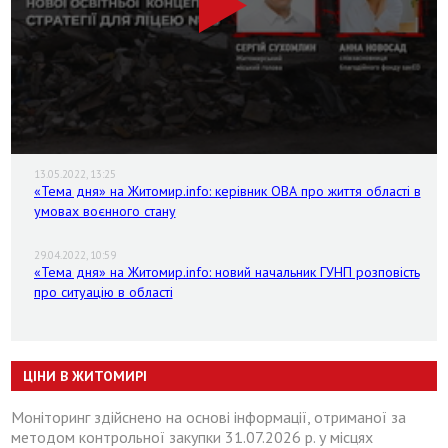
13.05.2022, 13:25
«Тема дня» на Житомир.info: керівник ОВА про життя області в
умовах воєнного стану
29.04.2022, 10:59
«Тема дня» на Житомир.info: новий начальник ГУНП розповість
про ситуацію в області
ЦІНИ В ЖИТОМИРІ
Моніторинг здійснено на основі інформації, отриманої за
методом контрольної закупки 31.07.2026 р. у місцях