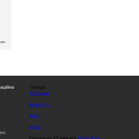
аційна
Погода
Житомир
вологість:
тиск:
вітер:
них
Погода на 10 днів від
sinoptik.ua