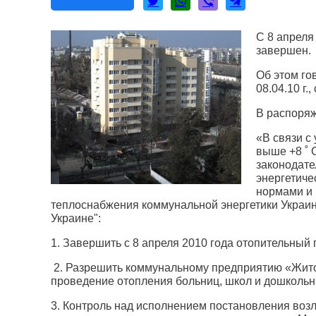
С 8 апреля
завершен.
Об этом го
08.04.10 г
В распоряж
«В связи с
выше +8 ˚ 
законодате
энергетиче
нормами и 
теплоснабжения коммунальной энергетики Украин
Украине":
1. Завершить с 8 апреля 2010 года отопительный п
2. Разрешить коммунальному предприятию «Жито
проведение отопления больниц, школ и дошколь
3. Контроль над исполнением постановления возл