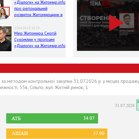
«Діалоги» на Житомир.info
про регіональний
розвиток Житомирщини в
умовах воєнного стану
17.04.2024, 10:29
Мер Житомира Сергій
Сухомлин у програмі
«Діалоги» на Житомир.info
 за методом контрольної закупки 31.07.2026 р. у місцях продажу
лежності, 55в, Сільпо, вул. Житній ринок, 1