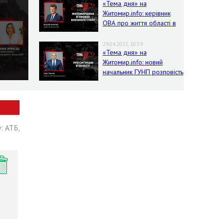
«Тема дня» на
Житомир.info: керівник
ОВА про життя області в
умовах воєнного стану
29.04.2022, 10:59
«Тема дня» на
Житомир.info: новий
начальник ГУНП розповість
про ситуацію в області
: АТБ,