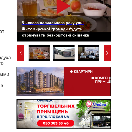
З нового навчального року учні
Житомирської громади будуть
от
отримувати безкоштовні сніданки
здуха
го
ными
 в