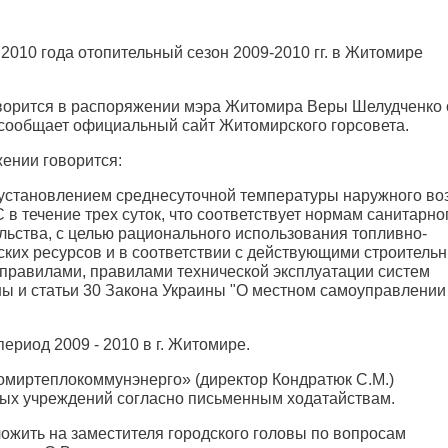
 2010 года отопительный сезон 2009-2010 гг. в Житомире
ворится в распоряжении мэра Житомира Веры Шелудченко 
., сообщает официальный сайт Житомирского горсовета.
ении говорится:
 установлением среднесуточной температуры наружного во
С в течение трех суток, что соответствует нормам санитарно
льства, с целью рационального использования топливно-
ских ресурсов и в соответствии с действующими строитель
правилами, правилами технической эксплуатации систем
ы и статьи 30 Закона Украины "О местном самоуправлении
ериод 2009 - 2010 в г. Житомире.
миртеплокоммунэнерго» (директор Кондратюк С.М.)
ных учреждений согласно письменным ходатайствам.
ожить на заместителя городского головы по вопросам