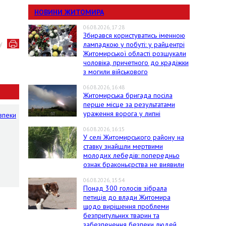
НОВИНИ ЖИТОМИРА
06.08.2026, 17:28
Збирався користуватись іменною
у
лампадкою у побуті: у райцентрі
Житомирської області розшукали
чоловіка, причетного до крадіжки
з могили військового
06.08.2026, 16:48
Житомирська бригада посіла
перше місце за результатами
ураження ворога у липні
зпеки
06.08.2026, 16:15
У селі Житомирського району на
ставку знайшли мертвими
молодих лебедів: попередньо
ознак браконьєрства не виявили
06.08.2026, 15:54
Понад 300 голосів зібрала
петиція до влади Житомира
щодо вирішення проблеми
безпритульних тварин та
забезпечення безпеки людей