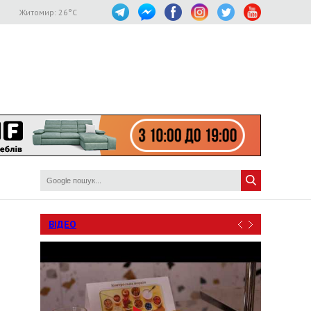
Житомир:
26
°C
ВІДЕО