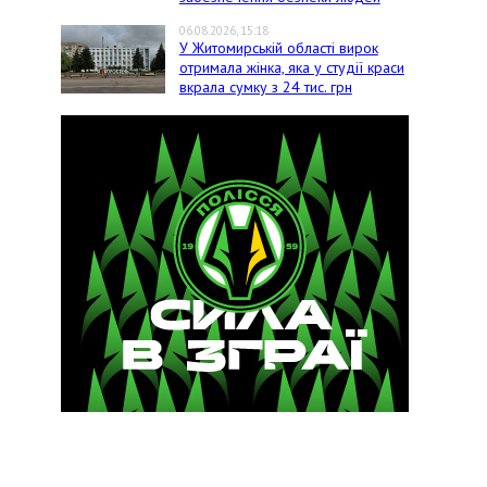
06.08.2026, 15:18
У Житомирській області вирок
отримала жінка, яка у студії краси
вкрала сумку з 24 тис. грн