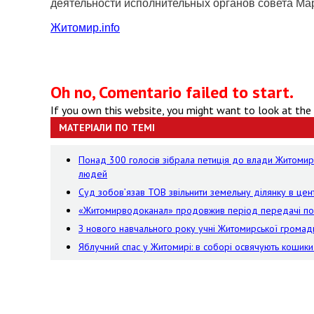
деятельности исполнительных органов совета Мар
Житомир.
info
Oh no, Comentario failed to start.
If you own this website, you might want to look at the
МАТЕРІАЛИ ПО ТЕМІ
Понад 300 голосів зібрала петиція до влади Житоми
людей
Суд зобов’язав ТОВ звільнити земельну ділянку в цен
«Житомирводоканал» продовжив період передачі пока
З нового навчального року учні Житомирської громад
Яблучний спас у Житомирі: в соборі освячують кошик