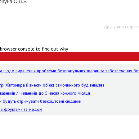
цуна О.В.».
Друкувати сторінк
 browser console to find out why.
ра щодо вирішення проблеми безпритульних тварин та забезпечення бе
трі Житомира й знести об’єкт самочинного будівництва
зників лічильників до 5 числа кожного місяця
и будуть отримувати безкоштовні сніданки
и з фруктами та медом