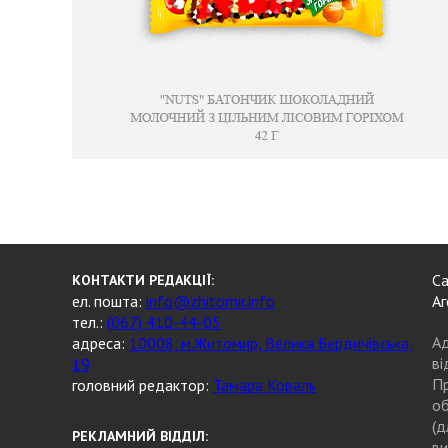
Са
КОНТАКТИ РЕДАКЦІЇ:
ел. пошта:
info@zhitomir.info
Аг
тел.:
(067) 410-44-05
Ад
адреса:
10008, м.Житомир, Велика Бердичівська,
ві
19
Пр
головний редактор:
Тамара Коваль
об
(д
РЕКЛАМНИЙ ВІДДІЛ:
ви