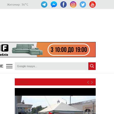
Житомир:
36
°C
ШЕ
ВІДЕО