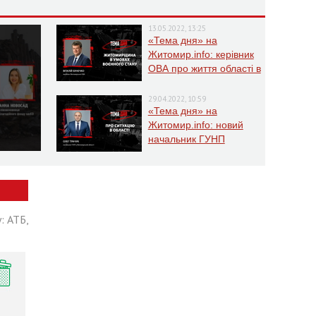
13.05.2022, 13:25
«Тема дня» на
Житомир.info: керівник
ОВА про життя області в
умовах воєнного стану
29.04.2022, 10:59
«Тема дня» на
Житомир.info: новий
начальник ГУНП
розповість про ситуацію
в області
: АТБ,