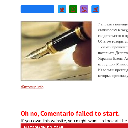
7 апреля в помещ
стажировку в госу
свидетельство о п
Об этом говоритс
Экзамен прошел п
нотариата Департ
Украины Елены Ан
коррупции Минюст
Из восьми претенд
которые приняли у
Житомир.info
Oh no, Comentario failed to start.
If you own this website, you might want to look at the
МАТЕРІАЛИ ПО ТЕМІ