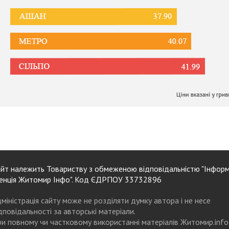
йт належить Товариству з обмеженою відповідальністю "Інформ
енція Житомир Інфо". Код ЄДРПОУ 33732896
міністрація сайту може не розділяти думку автора і не несе
дповідальності за авторські матеріали.
и повному чи частковому використанні матеріалів Житомир.info