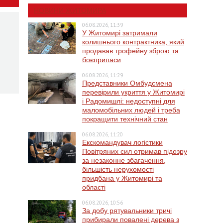
НОВИНИ ЖИТОМИРА
06.08.2026, 11:39
У Житомирі затримали
колишнього контрактника, який
продавав трофейну зброю та
боєприпаси
06.08.2026, 11:29
Представники Омбудсмена
перевірили укриття у Житомирі
і Радомишлі: недоступні для
маломобільних людей і треба
покращити технічний стан
06.08.2026, 11:20
Екскомандувач логістики
Повітряних сил отримав підозру
за незаконне збагачення,
більшість нерухомості
придбана у Житомирі та
області
06.08.2026, 10:56
За добу рятувальники тричі
прибирали повалені дерева з