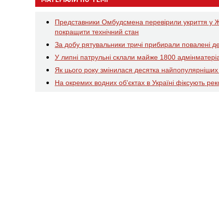
Представники Омбудсмена перевірили укриття у Ж
покращити технічний стан
За добу рятувальники тричі прибирали повалені де
У липні патрульні склали майже 1800 адмінматеріа
Як цього року змінилася десятка найпопулярніших
На окремих водних об'єктах в Україні фіксують реко