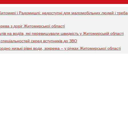
итомирі і Радомишлі: недоступні для маломобільних людей і треба
рева з доріг Житомирської області
лів на водіїв, які перевищували швидкість у Житомирській області
 спеціальностей серед вступників до ЗВО
рдно низькі рівні води, зокрема – у річках Житомирської області