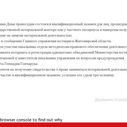
ении Дома правосудия состоялся квалификационный экзамен для лиц, прошедш
дарственной нотариальной конторе или у частного нотариуса и намерены пол
раве на занятие нотариальной деятельностью.
я в сообщении Главного управления юстиции в Житомирской области.
ри участии начальника отдела методически-правового обеспечения деятельнос
амента нотариата и регистрации адвокатских объединений Министерства юст
типовой и заместителя начальника управления по вопросам предупреждения
а Геннадия Гончарука.
ентов на получение свидетельства о праве заниматься нотариальной деятельн
частие в квалификационном экзамене, успешно его сдали три человека.
Друкувати сторінк
 browser console to find out why.