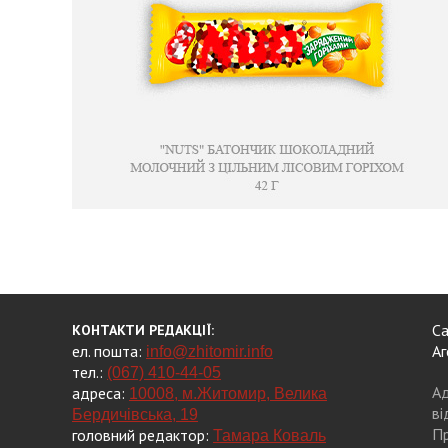
Са
КОНТАКТИ РЕДАКЦІЇ:
ел. пошта:
Аг
info@zhitomir.info
тел.:
(067) 410-44-05
Ад
адреса:
10008, м.Житомир, Велика
ві
Бердичівська, 19
Пр
головний редактор:
Тамара Коваль