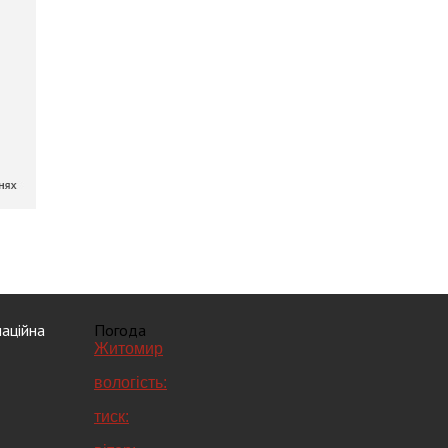
аційна
Погода
Житомир
вологість:
тиск: