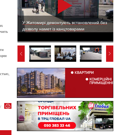
У Житомирі демонтують встановлений без
их
дозволу намет із канцтоварами
учить
ти
иции
остью,
у