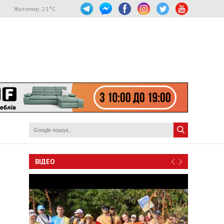
Житомир:
21
°C
ВІДЕО