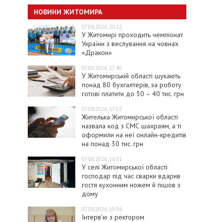
НОВИНИ ЖИТОМИРА
07.08.2026, 20:12
У Житомирі проходить чемпіонат
України з веслування на човнах
«Дракон»
07.08.2026, 17:40
У Житомирській області шукають
понад 80 бухгалтерів, за роботу
готові платити до 30 – 40 тис. грн
07.08.2026, 17:02
Жителька Житомирської області
назвала код з СМС шахраям, а ті
оформили на неї онлайн-кредитів
на понад 30 тис. грн
07.08.2026, 16:31
У селі Житомирської області
господар під час сварки вдарив
гостя кухонним ножем й пішов з
дому
07.08.2026, 15:36
Інтерв’ю з ректором