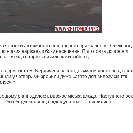
ках стояли автомобілі спеціального призначення. Олександ
ло ніяких нарікань з боку населення. Підготовка до провід
 встигли, говорить начальник комбінату.
 підприємств м. Бердичева: «Погодні умови довго не дозво
шли у четвер. Ми зробили дуже багато для вивозу сміття.
илося.»
ошому рівні вдалося, вважає міська влада. Наступного рок
 аби і бердичівляни, і відвідувачі міста лишилися