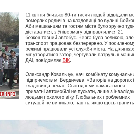
11 квітня близько 80-ти тисяч людей відвідали м
померлих родичів на кладовищі по вулиці Войко
Аби мешканцям та гостям міста було зручно туд
діставатися, з Універмагу відправлялися 21
безкоштовний автобус. Черга була великою, але
транспорт працював безперервно. У посиленом
режимі працювали усі служби міста. На ділянках
міг утворитися затор, чергували патрульні маши
ДАІ, повідомляє
ВІК
.
Олександр Ковальчук, нач. комбінату комунальн
підприємств м. Бердичева: «Заторів на дорогах і
кладовища немає. Сьогодні ми намагаємося
приватні автомобілі не пускати, лише з інваліда
людьми похилого віку. Глобальних проблемних
ситуацій не виникало, навіть, якщо щось трапить