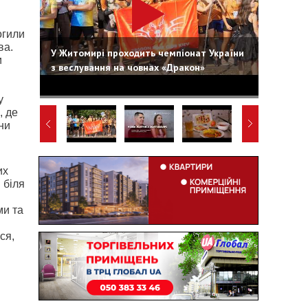
огили
ва.
У Житомирі проходить чемпіонат України
и
з веслування на човнах «Дракон»
у
, де
ни
их
 біля
ми та
ся,