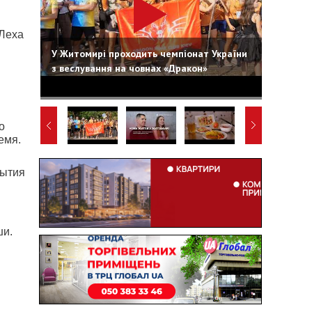
 Леха
У Житомирі проходить чемпіонат України
з веслування на човнах «Дракон»
о
емя.
бытия
ши.