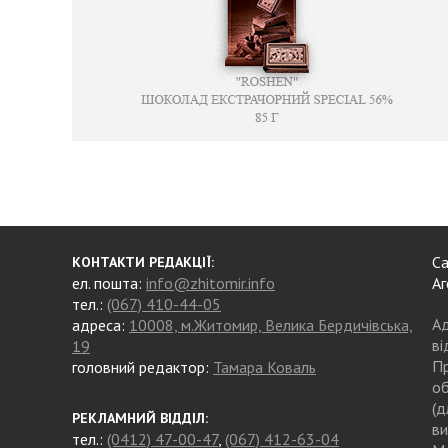
Са
КОНТАКТИ РЕДАКЦІЇ:
ел. пошта:
info@zhitomir.info
Аг
тел.:
(067) 410-44-05
Ад
адреса:
10008, м.Житомир, Велика Бердичівська,
ві
19
Пр
головний редактор:
Тамара Коваль
об
(д
РЕКЛАМНИЙ ВІДДІЛ:
ви
тел.:
(0412) 47-00-47
,
(067) 412-63-04