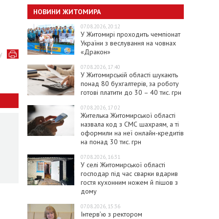
НОВИНИ ЖИТОМИРА
07.08.2026, 20:12
У Житомирі проходить чемпіонат
України з веслування на човнах
«Дракон»
у
07.08.2026, 17:40
У Житомирській області шукають
понад 80 бухгалтерів, за роботу
готові платити до 30 – 40 тис. грн
07.08.2026, 17:02
Жителька Житомирської області
назвала код з СМС шахраям, а ті
оформили на неї онлайн-кредитів
на понад 30 тис. грн
07.08.2026, 16:31
У селі Житомирської області
господар під час сварки вдарив
гостя кухонним ножем й пішов з
дому
07.08.2026, 15:36
Інтерв’ю з ректором