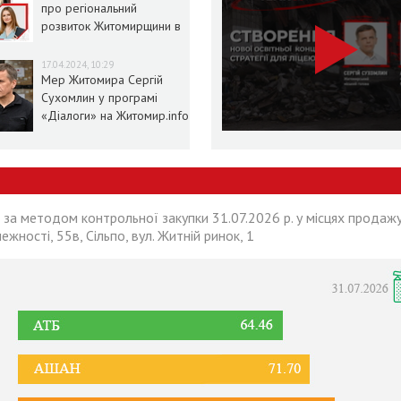
про регіональний
розвиток Житомирщини в
умовах воєнного стану
17.04.2024, 10:29
Мер Житомира Сергій
Сухомлин у програмі
«Діалоги» на Житомир.info
 за методом контрольної закупки 31.07.2026 р. у місцях продажу
лежності, 55в, Сільпо, вул. Житній ринок, 1