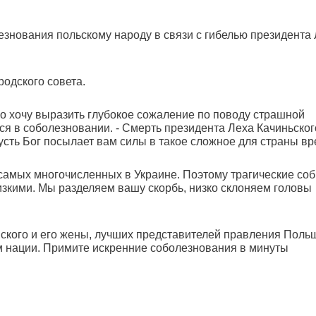
нования польскому народу в связи с гибелью президента
одского совета.
о хочу выразить глубокое сожаление по поводу страшной
тся в соболезновании. - Смерть президента Леха Качиньског
усть Бог посылает вам силы в такое сложное для страны вр
самых многочисленных в Украине. Поэтому трагические со
лизкими. Мы разделяем вашу скорбь, низко склоняем головы
ского и его жены, лучших представителей правления Поль
ом нации. Примите искренние соболезнования в минуты