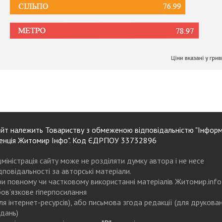
йт належить Товариству з обмеженою відповідальністю "Інформ
енція Житомир Інфо". Код ЄДРПОУ 33732896
міністрація сайту може не розділяти думку автора і не несе
дповідальності за авторські матеріали.
и повному чи частковому використанні матеріалів Житомир.info
ов’язкове гіперпосилання
ля інтернет-ресурсів), або письмова згода редакції (для друкова
дань)