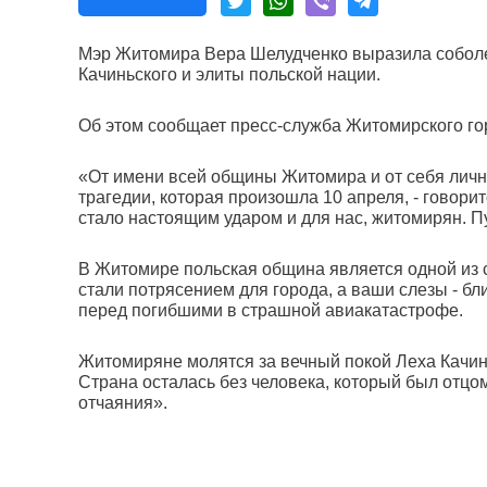
Мэр Житомира Вера Шелудченко выразила соболез
Качиньского и элиты польской нации.
Об этом сообщает пресс-служба Житомирского гор
«От имени всей общины Житомира и от себя личн
трагедии, которая произошла 10 апреля, - говори
стало настоящим ударом и для нас, житомирян. П
В Житомире польская община является одной из 
стали потрясением для города, а ваши слезы - б
перед погибшими в страшной авиакатастрофе.
Житомиряне молятся за вечный покой Леха Качин
Страна осталась без человека, который был отц
отчаяния».