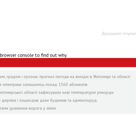
Друкувати сторінк
 browser console to find out why.
ом, градом і грозою: прогноз погоди на вихідні в Житомирі та області
без електрики залишились понад 1360 абонентів
Житомирської області зафіксували нові температурні рекорди
лив дерева і пошкодив дахи будинків та адмінспоруд
тами ураження ворога у липні