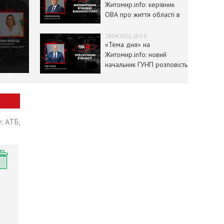
Житомир.info: керівник
ОВА про життя області в
умовах воєнного стану
29.04.2022, 10:59
«Тема дня» на
Житомир.info: новий
начальник ГУНП розповість
про ситуацію в області
: АТБ,