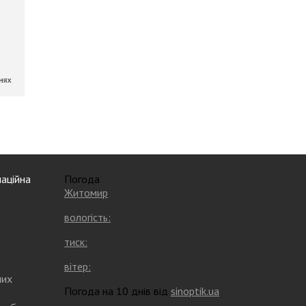
аційна
Погода
Житомир
вологість:
тиск:
вітер:
них
Погода на 10 днів від
sinoptik.ua