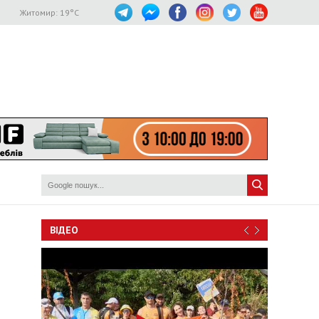
Житомир:
19
°C
ВІДЕО