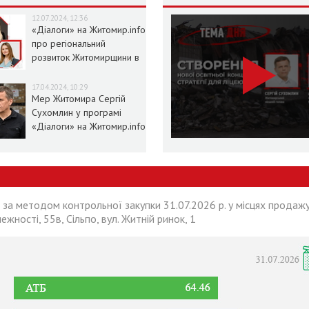
12.07.2024, 12:36
«Діалоги» на Житомир.info
про регіональний
розвиток Житомирщини в
умовах воєнного стану
17.04.2024, 10:29
Мер Житомира Сергій
Сухомлин у програмі
«Діалоги» на Житомир.info
 за методом контрольної закупки 31.07.2026 р. у місцях продажу
лежності, 55в, Сільпо, вул. Житній ринок, 1