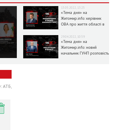
13.05.2022, 13:25
«Тема дня» на
Житомир.info: керівник
ОВА про життя області в
умовах воєнного стану
29.04.2022, 10:59
«Тема дня» на
Житомир.info: новий
начальник ГУНП розповість
про ситуацію в області
: АТБ,