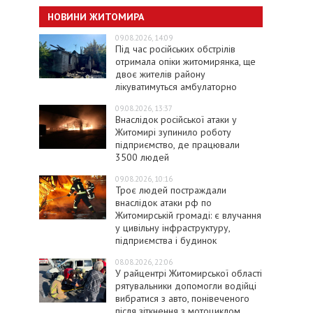
НОВИНИ ЖИТОМИРА
09.08.2026, 14:09
Під час російських обстрілів
отримала опіки житомирянка, ще
двоє жителів району
лікуватимуться амбулаторно
09.08.2026, 13:37
Внаслідок російської атаки у
Житомирі зупинило роботу
підприємство, де працювали
3500 людей
09.08.2026, 10:16
Троє людей постраждали
внаслідок атаки рф по
Житомирській громаді: є влучання
у цивільну інфраструктуру,
підприємства і будинок
08.08.2026, 22:06
У райцентрі Житомирської області
рятувальники допомогли водійці
вибратися з авто, понівеченого
після зіткнення з мотоциклом