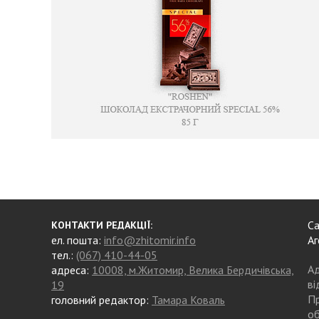
Са
КОНТАКТИ РЕДАКЦІЇ:
ел. пошта:
info@zhitomir.info
Аг
тел.:
(067) 410-44-05
Ад
адреса:
10008, м.Житомир, Велика Бердичівська,
ві
19
Пр
головний редактор:
Тамара Коваль
об