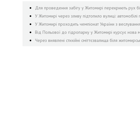
Для проведення забігу у Житомирі перекриють рух біл
У Житомирі через зливу підтопило вулиці: автомобілі 
У Житомирі проходить чемпіонат України з веслуванн
Від Польової до гідропарку у Житомирі курсує нова м
Через виявлені стихійні сміттєзвалища біля житомирсь