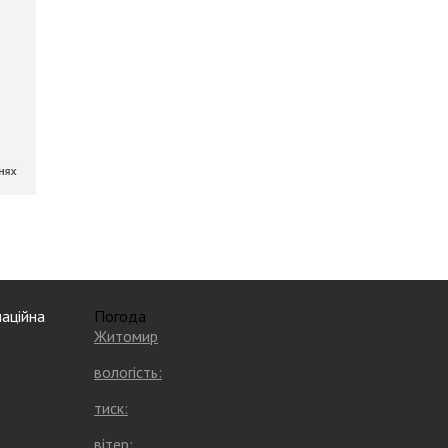
аційна
Погода
Житомир
вологість:
тиск:
вітер: