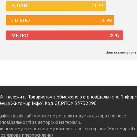
йт належить Товариству з обмеженою відповідальністю "Інформ
енція Житомир Інфо". Код ЄДРПОУ 33732896
міністрація сайту може не розділяти думку автора і не несе
дповідальності за авторські матеріали.
и повному чи частковому використанні матеріалів Житомир.info
ов’язкове гіперпосилання