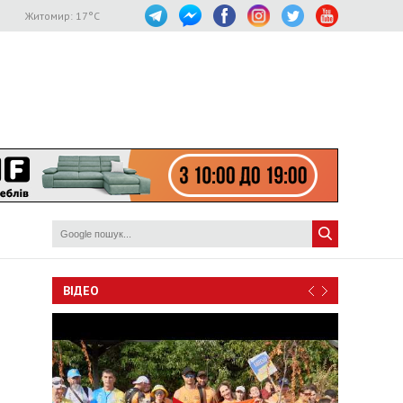
Житомир:
17
°C
ВІДЕО