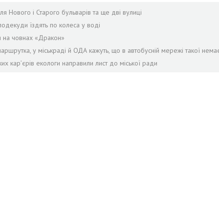
я Нового і Старого бульварів та ще дві вулиці
подекуди їздять по колеса у воді
я на човнах «Дракон»
аршрутка, у міськраді й ОДА кажуть, що в автобусній мережі такої нема
ких кар’єрів екологи направили лист до міської ради