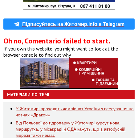
Підписуйтесь на Житомир.info в Telegram
Oh no, Comentario failed to start.
If you own this website, you might want to look at the
browser console to find out why.
МАТЕРІАЛИ ПО ТЕМІ
У Житомирі проходить чемпіонат України з веслування на
човнах «Дракон»
Від Польової до гідропарку у Житомирі курсує нова
маршрутка, у міськраді й ОДА кажуть, що в автобусній
мережі такої немає