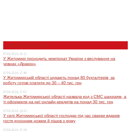
НОВИНИ ЖИТОМИРА
07.08.2026, 20:12
У Житомирі проходить чемпіонат України з веслування на
човнах «Дракон»
07.08.2026, 17:40
У Житомирській області шукають понад 80 бухгалтерів, за
роботу готові платити до 30 – 40 тис. грн
07.08.2026, 17:02
Жителька Житомирської області назвала код з СМС шахраям, а
ті оформили на неї онлайн-кредитів на понад 30 тис. грн
07.08.2026, 16:31
У селі Житомирської області господар під час сварки вдарив
гостя кухонним ножем й пішов з дому
07.08.2026, 15:36