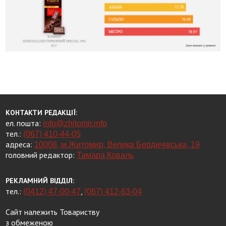
КОНТАКТИ РЕДАКЦІЇ:
ел. пошта:
info@zhitomir.info
тел.:
(067) 410-44-05
адреса:
10008, м.Житомир, Велика Бердичівська, 19
головний редактор:
Тамара Коваль
РЕКЛАМНИЙ ВІДДІЛ:
тел.:
,
(0412) 47-00-47
(067) 412-63-04
Сайт належить Товариству
з обмеженою