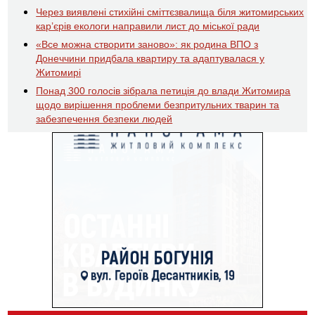
Через виявлені стихійні сміттєзвалища біля житомирських
кар’єрів екологи направили лист до міської ради
«Все можна створити заново»: як родина ВПО з
Донеччини придбала квартиру та адаптувалася у
Житомирі
Понад 300 голосів зібрала петиція до влади Житомира
щодо вирішення проблеми безпритульних тварин та
забезпечення безпеки людей