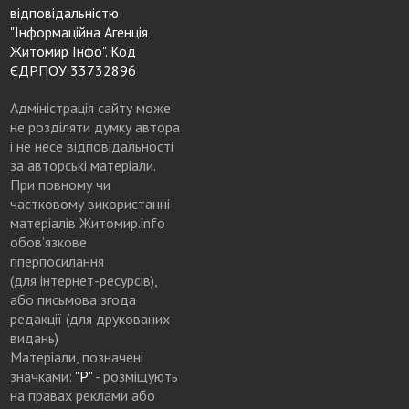
відповідальністю
"Інформаційна Агенція
Житомир Інфо". Код
ЄДРПОУ 33732896
Адміністрація сайту може
не розділяти думку автора
і не несе відповідальності
за авторські матеріали.
При повному чи
частковому використанні
матеріалів Житомир.info
обов’язкове
гіперпосилання
(для інтернет-ресурсів),
або письмова згода
редакції (для друкованих
видань)
Матеріали, позначені
значками:
"Р"
- розміщують
на правах реклами або