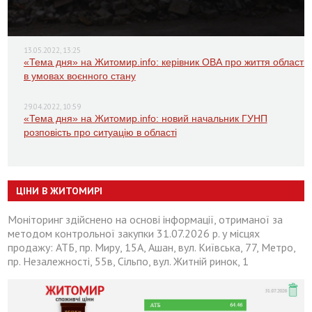
13.05.2022, 13:25
«Тема дня» на Житомир.info: керівник ОВА про життя області
в умовах воєнного стану
29.04.2022, 10:59
«Тема дня» на Житомир.info: новий начальник ГУНП
розповість про ситуацію в області
ЦІНИ В ЖИТОМИРІ
Моніторинг здійснено на основі інформації, отриманої за
методом контрольної закупки 31.07.2026 р. у місцях
продажу: АТБ, пр. Миру, 15А, Ашан, вул. Київська, 77, Метро,
пр. Незалежності, 55в, Сільпо, вул. Житній ринок, 1