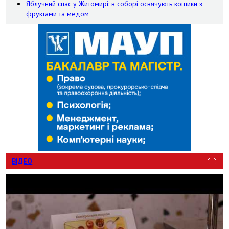
Яблучний спас у Житомирі: в соборі освячують кошики з
фруктами та медом
ВІДЕО