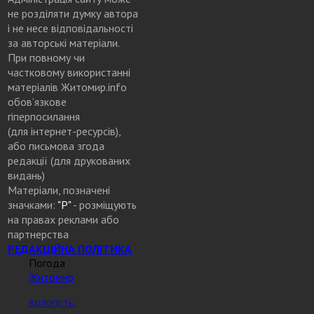
не розділяти думку автора
і не несе відповідальності
за авторські матеріали.
При повному чи
частковому використанні
матеріалів Житомир.info
обов’язкове
гіперпосилання
(для інтернет-ресурсів),
або письмова згода
редакції (для друкованих
видань)
Матеріали, позначені
значками:
"Р"
- розміщують
на правах реклами або
партнерства
РЕДАКЦІЙНА ПОЛІТИКА
Погода
Житомир
вологість: