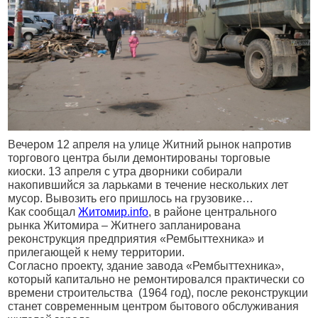
Вечером 12 апреля на улице Житний рынок напротив
торгового центра были демонтированы торговые
киоски. 13 апреля с утра дворники собирали
накопившийся за ларьками в течение нескольких лет
мусор. Вывозить его пришлось на грузовике…
Как сообщал
Житомир.info
, в районе центрального
рынка Житомира – Житнего запланирована
реконструкция предприятия «Рембыттехника» и
прилегающей к нему территории.
Согласно проекту, здание завода «Рембыттехника»,
который капитально не ремонтировался практически со
времени строительства (1964 год), после реконструкции
станет современным центром бытового обслуживания