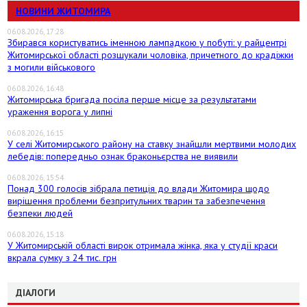
НОВИНИ ЖИТОМИРА
06.08.2026, 17:28
Збирався користуватись іменною лампадкою у побуті: у райцентрі
Житомирської області розшукали чоловіка, причетного до крадіжки
з могили військового
06.08.2026, 16:48
Житомирська бригада посіла перше місце за результатами
ураження ворога у липні
06.08.2026, 16:15
У селі Житомирського району на ставку знайшли мертвими молодих
лебедів: попередньо ознак браконьєрства не виявили
06.08.2026, 15:54
Понад 300 голосів зібрала петиція до влади Житомира щодо
вирішення проблеми безпритульних тварин та забезпечення
безпеки людей
06.08.2026, 15:18
У Житомирській області вирок отримала жінка, яка у студії краси
вкрала сумку з 24 тис. грн
ДІАЛОГИ