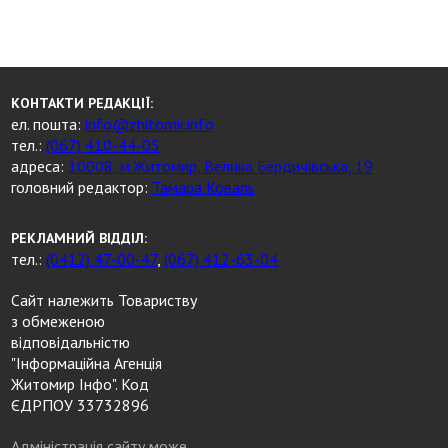
КОНТАКТИ РЕДАКЦІЇ:
ел. пошта:
info@zhitomir.info
тел.:
(067) 410-44-05
адреса:
10008, м.Житомир, Велика Бердичівська, 19
головний редактор:
Тамара Коваль
РЕКЛАМНИЙ ВІДДІЛ:
тел.:
(0412) 47-00-47
,
(067) 412-63-04
Сайт належить Товариству
з обмеженою
відповідальністю
"Інформаційна Агенція
Житомир Інфо". Код
ЄДРПОУ 33732896
Адміністрація сайту може