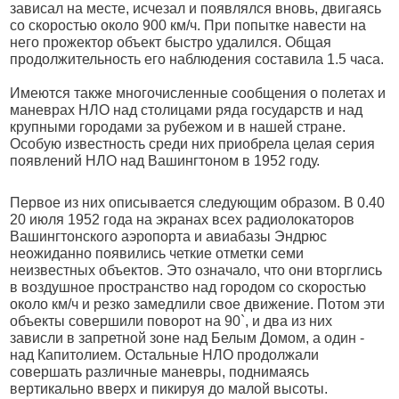
зависал на месте, исчезал и появлялся вновь, двигаясь
со скоростью около 900 км/ч. При попытке навести на
него прожектор объект быстро удалился. Общая
продолжительность его наблюдения составила 1.5 часа.
Имеются также многочисленные сообщения о полетах и
маневрах НЛО над столицами ряда государств и над
крупными городами за рубежом и в нашей стране.
Особую известность среди них приобрела целая серия
появлений НЛО над Вашингтоном в 1952 году.
Первое из них описывается следующим образом. В 0.40
20 июля 1952 года на экранах всех радиолокаторов
Вашингтонского аэропорта и авиабазы Эндрюс
неожиданно появились четкие отметки семи
неизвестных объектов. Это означало, что они вторглись
в воздушное пространство над городом со скоростью
около км/ч и резко замедлили свое движение. Потом эти
объекты совершили поворот на 90`, и два из них
зависли в запретной зоне над Белым Домом, а один -
над Капитолием. Остальные НЛО продолжали
совершать различные маневры, поднимаясь
вертикально вверх и пикируя до малой высоты.