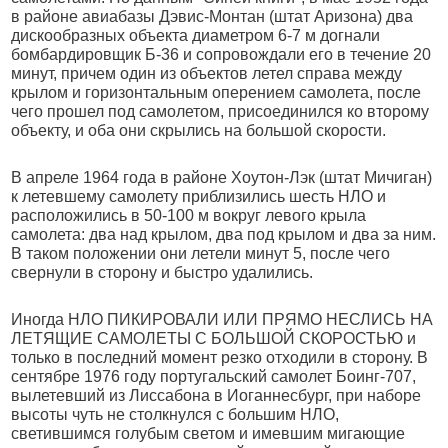
в районе авиабазы Дэвис-Монтан (штат Аризона) два
дискообразных объекта диаметром 6-7 м догнали
бомбардировщик Б-36 и сопровождали его в течение 20
минут, причем один из объектов летел справа между
крылом и горизонтальным оперением самолета, после
чего прошел под самолетом, присоединился ко второму
объекту, и оба они скрылись на большой скорости.
В апреле 1964 года в районе Хоутон-Лэк (штат Мичиган)
к летевшему самолету приблизились шесть НЛО и
расположились в 50-100 м вокруг левого крыла
самолета: два над крылом, два под крылом и два за ним.
В таком положении они летели минут 5, после чего
свернули в сторону и быстро удалились.
Иногда НЛО ПИКИРОВАЛИ ИЛИ ПРЯМО НЕСЛИСЬ НА
ЛЕТЯЩИЕ САМОЛЕТЫ С БОЛЬШОЙ СКОРОСТЬЮ и
только в последний момент резко отходили в сторону. В
сентябре 1976 году португальский самолет Боинг-707,
вылетевший из Лиссабона в Иоганнесбург, при наборе
высоты чуть не столкнулся с большим НЛО,
светившимся голубым светом и имевшим мигающие