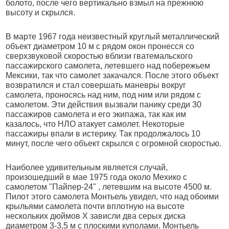
болото, после чего вертикально взмыл на прежнюю
высоту и скрылся.
В марте 1967 года неизвестный круглый металлический
объект диаметром 10 м с рядом окон пронесся со
сверхзвуковой скоростью вблизи гватемальского
пассажирского самолета, летевшего над побережьем
Мексики, так что самолет закачался. После этого объект
возвратился и стал совершать маневры вокруг
самолета, проносясь над ним, под ним или рядом с
самолетом. Эти действия вызвали панику среди 30
пассажиров самолета и его экипажа, так как им
казалось, что НЛО атакует самолет. Некоторые
пассажиры впали в истерику. Так продолжалось 10
минут, после чего объект скрылся с огромной скоростью.
Наиболее удивительным является случай,
произошедший в мае 1975 года около Мехико с
самолетом "Пайпер-24" , летевшим на высоте 4500 м.
Пилот этого самолета Монтьель увидел, что над обоими
крыльями самолета почти вплотную на высоте
нескольких дюймов Х зависли два серых диска
диаметром 3-3,5 м с плоскими куполами. Монтьель