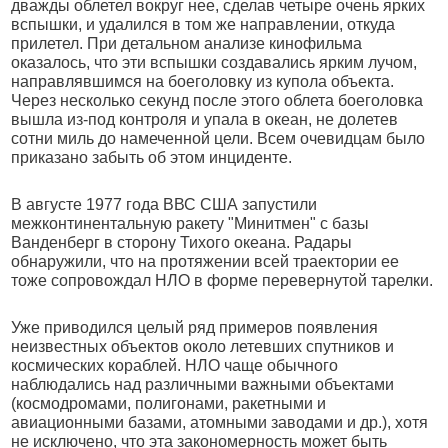
дважды облетел вокруг нее, сделав четыре очень ярких
вспышки, и удалился в том же направлении, откуда
прилетел. При детальном анализе кинофильма
оказалось, что эти вспышки создавались ярким лучом,
направлявшимся на боеголовку из купола объекта.
Через несколько секунд после этого облета боеголовка
вышла из-под контроля и упала в океан, не долетев
сотни миль до намеченной цели. Всем очевидцам было
приказано забыть об этом инциденте.
В августе 1977 года ВВС США запустили
межконтинентальную ракету "Минитмен" с базы
Ванденберг в сторону Тихого океана. Радары
обнаружили, что на протяжении всей траектории ее
тоже сопровождал НЛО в форме перевернутой тарелки.
Уже приводился целый ряд примеров появления
неизвестных объектов около летевших спутников и
космических кораблей. НЛО чаще обычного
наблюдались над различными важными объектами
(космодромами, полигонами, ракетными и
авиационными базами, атомными заводами и др.), хотя
не исключено, что эта закономерность может быть