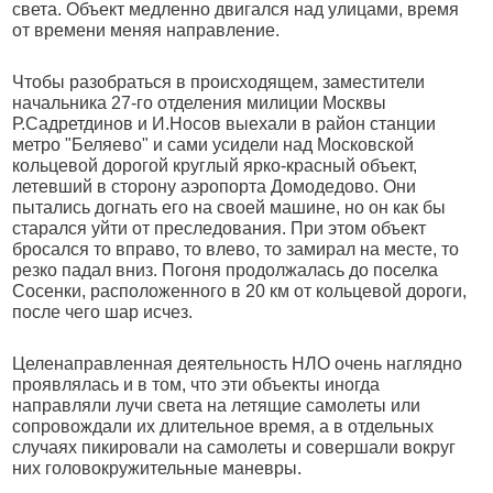
света. Объект медленно двигался над улицами, время
от времени меняя направление.
Чтобы разобраться в происходящем, заместители
начальника 27-го отделения милиции Москвы
Р.Садретдинов и И.Носов выехали в район станции
метро "Беляево" и сами усидели над Московской
кольцевой дорогой круглый ярко-красный объект,
летевший в сторону аэропорта Домодедово. Они
пытались догнать его на своей машине, но он как бы
старался уйти от преследования. При этом объект
бросался то вправо, то влево, то замирал на месте, то
резко падал вниз. Погоня продолжалась до поселка
Сосенки, расположенного в 20 км от кольцевой дороги,
после чего шар исчез.
Целенаправленная деятельность НЛО очень наглядно
проявлялась и в том, что эти объекты иногда
направляли лучи света на летящие самолеты или
сопровождали их длительное время, а в отдельных
случаях пикировали на самолеты и совершали вокруг
них головокружительные маневры.