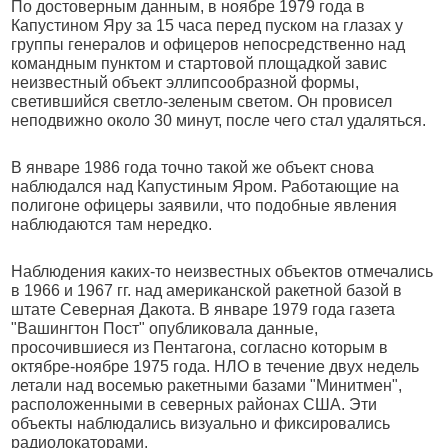
По достоверным данным, в ноябре 1979 года в
Капустином Яру за 15 часа перед пуском на глазах у
группы генералов и офицеров непосредственно над
командным пунктом и стартовой площадкой завис
неизвестный объект эллипсообразной формы,
светившийся светло-зеленым светом. Он провисел
неподвижно около 30 минут, после чего стал удаляться.
В январе 1986 года точно такой же объект снова
наблюдался над Капустиным Яром. Работающие на
полигоне офицеры заявили, что подобные явления
наблюдаются там нередко.
Наблюдения каких-то неизвестных объектов отмечались
в 1966 и 1967 гг. над американской ракетной базой в
штате Северная Дакота. В январе 1979 года газета
"Вашингтон Пост" опубликовала данные,
просочившиеся из Пентагона, согласно которым в
октябре-ноябре 1975 года. НЛО в течение двух недель
летали над восемью ракетными базами "Минитмен",
расположенными в северных районах США. Эти
объекты наблюдались визуально и фиксировались
радиолокаторами.