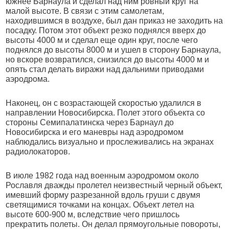
южнее Барнаула и сделал над ним ровный круг на
малой высоте. В связи с этим самолетам,
находившимся в воздухе, был дан приказ не заходить на
посадку. Потом этот объект резко поднялся вверх до
высоты 4000 м и сделал еще один круг, после чего
поднялся до высоты 8000 м и ушел в сторону Барнаула,
но вскоре возвратился, снизился до высоты 4000 м и
опять стал делать виражи над дальними приводами
аэродрома.
Наконец, он с возрастающей скоростью удалился в
направлении Новосибирска. Полет этого объекта со
стороны Семипалатинска через Барнаул до
Новосибирска и его маневры над аэродромом
наблюдались визуально и прослеживались на экранах
радиолокаторов.
В июле 1982 года над военным аэродромом около
Рославля дважды пролетел неизвестный черный объект,
имевший форму разрезанной вдоль груши с двумя
светящимися точками на концах. Объект летел на
высоте 600-900 м, вследствие чего пришлось
прекратить полеты. Он делал прямоугольные повороты,