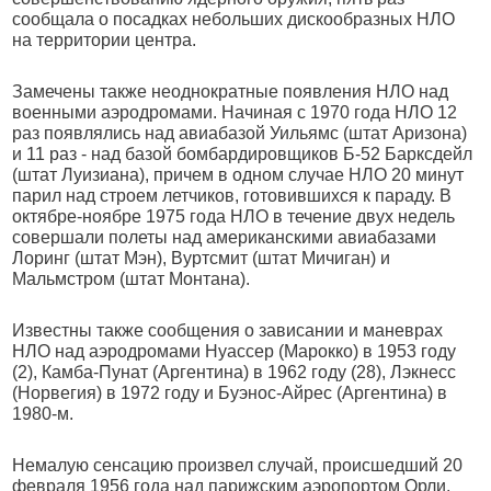
сообщала о посадках небольших дискообразных НЛО
на территории центра.
Замечены также неоднократные появления НЛО над
военными аэродромами. Начиная с 1970 года НЛО 12
раз появлялись над авиабазой Уильямc (штат Аризона)
и 11 раз - над базой бомбардировщиков Б-52 Барксдейл
(штат Луизиана), причем в одном случае НЛО 20 минут
парил над строем летчиков, готовившихся к параду. В
октябре-ноябре 1975 года НЛО в течение двух недель
совершали полеты над американскими авиабазами
Лоринг (штат Мэн), Вуртсмит (штат Мичиган) и
Мальмстром (штат Монтана).
Известны также сообщения о зависании и маневрах
НЛО над аэродромами Нуассер (Марокко) в 1953 году
(2), Камба-Пунат (Аргентина) в 1962 году (28), Лэкнесс
(Норвегия) в 1972 году и Буэнос-Айрес (Аргентина) в
1980-м.
Немалую сенсацию произвел случай, происшедший 20
февраля 1956 года над парижским аэропортом Орли,