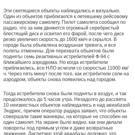
Эти светящиеся объекты наблюдались и визуально.
Один из объектов приблизился к летевшему рейсовому
пассажирскому самолету. Пилот самолета сообщил по
радио, что за ним движется огромный серебристый
блестящий диск и осветил его фарой, после чего диск
резко увеличил скорость до 1600 км/ч и скрылся. В
городе была объявлена воздушная тревога, и все
полеты отменены. Для перехвата объектов были
подняты семь реактивных истребителей Ф-94 с
ближайшего аэродрома. Но когда истребители
приблизились, все НЛО исчезли со скоростью 11000 км/
ч. Через пять минут после того, как истребители сели на
аэродром, объекты снова появились над городом.
Тогда истребители снова были подняты в воздух, и так
продолжалось до 5 часов утра. Незадолго до рассвета
10 неизвестных объектов наблюдались и над авиабазой
Эндрюс, причем оператор радара заявил, что объекты
совершали такие маневры, на которые не способен ни
один самолет. На экране было видно, как они делали
повороты под прямым углом и даже возвратные
движения. Диспетчер этой авиабазы доложил, что