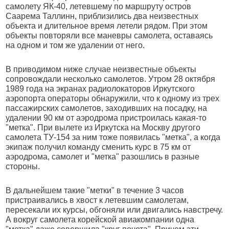
самолету ЯК-40, летевшему по маршруту остров
Саарема Таллинн, приблизились два неизвестных
объекта и длительное время летели рядом. При этом
объекты повторяли все маневры самолета, оставаясь
на одном и том же удалении от него.
В приводимом ниже случае неизвестные объекты
сопровождали несколько самолетов. Утром 28 октября
1989 года на экранах радиолокаторов Иркутского
аэропорта операторы обнаружили, что к одному из трех
пассажирских самолетов, заходивших на посадку, на
удалении 90 км от аэродрома пристроилась какая-то
"метка". При вылете из Иркутска на Москву другого
самолета ТУ-154 за ним тоже появилась "метка", а когда
экипаж получил команду сменить курс в 75 км от
аэродрома, самолет и "метка" разошлись в разные
стороны.
В дальнейшем такие "метки" в течение 3 часов
пристраивались в хвост к летевшим самолетам,
пересекали их курсы, обгоняли или двигались навстречу.
А вокруг самолета корейской авиакомпании одна