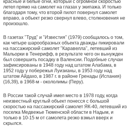
красные и белые огни, который с огромной скоростью
летел прямо на самолет на глазах у экипажа. И только
благодаря тому, что второй пилот повернул самолет
вправо, а объект резко свернул влево, столкновения не
произошло.
В газетах "Труд" и "Известия" (1979) сообщалось о том,
как четыре шарообразных объекта дважды пикировали
на пассажирский самолет "Каравелла", летевший из
Мальорки в Тенерифф, в результате чего он вынужден
был совершить посадку в Валенсии. Подобные случаи
зафиксированы в 1948 году над штатом Алабама, в
1952 году у побережья Луизианы, в 1953 году над
штатом Айдахо, в 1987 г. в районе Гренады (Испания)
(16,39), в 1968-м - окололимы (Перу).
В России такой случай имел место в 1978 году, когда
неизвестный круглый объект понесся с большой
скоростью на пассажирский самолет ЯК-40, летевший из
поселка Медвежье Тюменской области в Надым, и
только в 10-15 м от самолета резко взмыл вверх и
скрылся.