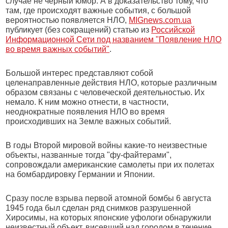
случае не черный юмор. А в доказательство тому, что
там, где происходят важные события, с большой
вероятностью появляется НЛО,
MIGnews.com.ua
публикует (без сокращений) статью из
Российской
Информационной Сети под названием "Появление НЛО
во время важных событий"
.
Большой интерес представляют собой
целенаправленные действия НЛО, которые различным
образом связаны с человеческой деятельностью. Их
немало. К ним можно отнести, в частности,
неоднократные появления НЛО во время
происходивших на Земле важных событий.
В годы Второй мировой войны какие-то неизвестные
объекты, названные тогда "фу-файтерами",
сопровождали американские самолеты при их полетах
на бомбардировку Германии и Японии.
Сразу после взрыва первой атомной бомбы 6 августа
1945 года был сделан ряд снимков разрушенной
Хиросимы, на которых японские уфологи обнаружили
неизвестный объект, висевший над городом в течение