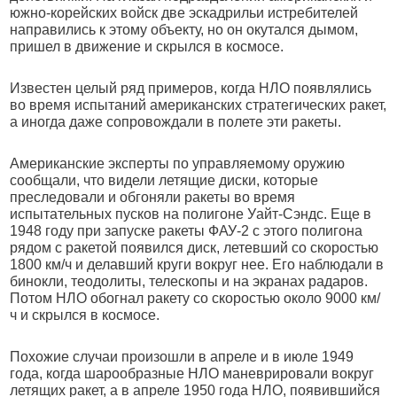
южно-корейских войск две эскадрильи истребителей
направились к этому объекту, но он окутался дымом,
пришел в движение и скрылся в космосе.
Известен целый ряд примеров, когда НЛО появлялись
во время испытаний американских стратегических ракет,
а иногда даже сопровождали в полете эти ракеты.
Американские эксперты по управляемому оружию
сообщали, что видели летящие диски, которые
преследовали и обгоняли ракеты во время
испытательных пусков на полигоне Уайт-Сэндс. Еще в
1948 году при запуске ракеты ФАУ-2 с этого полигона
рядом с ракетой появился диск, летевший со скоростью
1800 км/ч и делавший круги вокруг нее. Его наблюдали в
бинокли, теодолиты, телескопы и на экранах радаров.
Потом НЛО обогнал ракету со скоростью около 9000 км/
ч и скрылся в космосе.
Похожие случаи произошли в апреле и в июле 1949
года, когда шарообразные НЛО маневрировали вокруг
летящих ракет, а в апреле 1950 года НЛО, появившийся