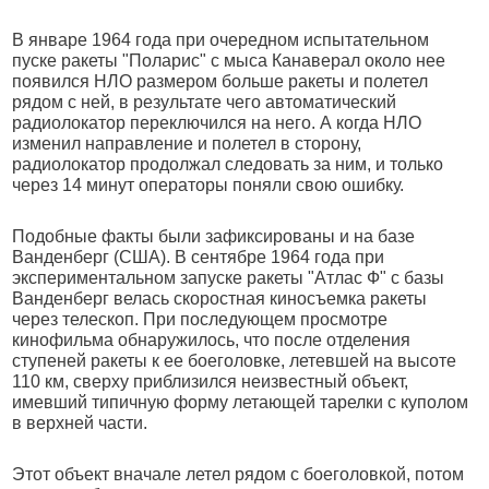
В январе 1964 года при очередном испытательном
пуске ракеты "Поларис" с мыса Канаверал около нее
появился НЛО размером больше ракеты и полетел
рядом с ней, в результате чего автоматический
радиолокатор переключился на него. А когда НЛО
изменил направление и полетел в сторону,
радиолокатор продолжал следовать за ним, и только
через 14 минут операторы поняли свою ошибку.
Подобные факты были зафиксированы и на базе
Ванденберг (США). В сентябре 1964 года при
экспериментальном запуске ракеты "Атлас Ф" с базы
Ванденберг велась скоростная киносъемка ракеты
через телескоп. При последующем просмотре
кинофильма обнаружилось, что после отделения
ступеней ракеты к ее боеголовке, летевшей на высоте
110 км, сверху приблизился неизвестный объект,
имевший типичную форму летающей тарелки с куполом
в верхней части.
Этот объект вначале летел рядом с боеголовкой, потом