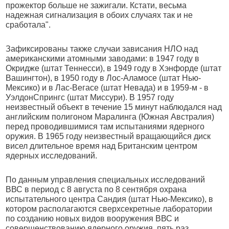
прожектор больше не зажигали. Кстати, весьма
надежная сигнализация в обоих случаях так и не
сработала".
Зафиксированы также случаи зависания НЛО над
американскими атомными заводами: в 1947 году в
Окридже (штат Теннесси), в 1949 году в Хэнфорде (штат
Вашингтон), в 1950 году в Лос-Аламосе (штат Нью-
Мексико) и в Лас-Вегасе (штат Невада) и в 1959-м - в
УэлдонСпрингс (штат Миссури). В 1957 году
неизвестный объект в течение 15 минут наблюдался над
английским полигоном Маралинга (Южная Австралия)
перед проводившимися там испытаниями ядерного
оружия. В 1965 году неизвестный вращающийся диск
висел длительное время над Британским центром
ядерных исследований.
По данным управления специальных исследований
ВВС в период с 8 августа по 8 сентября охрана
испытательного центра Сандия (штат Нью-Мексико), в
котором располагаются сверхсекретные лаборатории
по созданию новых видов вооружения ВВС и
совершенствованию ядерного оружия, пять раз