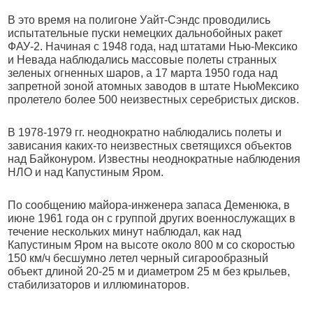
В это время на полигоне Уайт-Сэндс проводились
испытательные пуски немецких дальнобойных ракет
ФАУ-2. Начиная с 1948 года, над штатами Нью-Мексико
и Невада наблюдались массовые полеты странных
зеленых огненных шаров, а 17 марта 1950 года над
запретной зоной атомных заводов в штате НьюМексико
пролетело более 500 неизвестных серебристых дисков.
В 1978-1979 гг. неоднократно наблюдались полеты и
зависания каких-то неизвестных светящихся объектов
над Байконуром. Известны неоднократные наблюдения
НЛО и над Капустиным Яром.
По сообщению майора-инженера запаса Деменюка, в
июне 1961 года он с группой других военнослужащих в
течение нескольких минут наблюдал, как над
Капустиным Яром на высоте около 800 м со скоростью
150 км/ч бесшумно летел черный сигарообразный
объект длиной 20-25 м и диаметром 25 м без крыльев,
стабилизаторов и иллюминаторов.