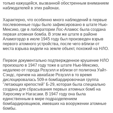
только кажущейся, вызванной обостренным вниманием
наблюдателей в этих районах.
Характерно, что особенно много наблюдений в первые
послевоенные годы было зафиксировано в штате Нью-
Мексико, где в лаборатории Лос-Аламос была создана
первая атомная бомба. В этом же штате в районе
Аламогордо в июле 1945 году был произведен взрыв
первого атомного устройства, после чего вблизи от
места взрыва видели на земле объект, похожий на НЛО.
Первое документально подтвержденное крушение НЛО
произошло в 1947 году тоже в штате Нью-Мексико,
недалеко от города Розуэлл и вблизи от полигона Уайт-
Сэндс, причем на авиабазе Розуэлл в то время
дислоцировалась 509-я бомбардировочная группа
"летающих крепостей" Б-29, которая была специально
создана для сбрасывания первых атомных бомб на
Хиросиму и Нагасаки. В 1947 году она была
единственным в мире подразделением
бомбардировщиков, имевших на вооружении атомные
бомбы.