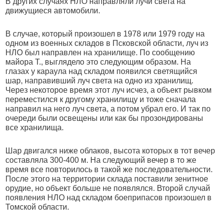
В других случаях НЛО направляли лучи света на
движущиеся автомобили.
В случае, который произошел в 1978 или 1979 году на
одном из военных складов в Псковской области, луч из
НЛО был направлен на хранилище. По сообщению
майора Т., выглядело это следующим образом. На
глазах у караула над складом появился светящийся
шар, направивший луч света на одно из хранилищ.
Через некоторое время этот луч исчез, а объект рывком
переместился к другому хранилищу и тоже сначала
направил на него луч света, а потом убрал его. И так по
очереди были освещены или как бы прозондированы
все хранилища.
Шар двигался ниже облаков, высота которых в тот вечер
составляла 300-400 м. На следующий вечер в то же
время все повторилось в такой же последовательности.
После этого на территории склада поставили зенитное
орудие, но объект больше не появлялся. Второй случай
появления НЛО над складом боеприпасов произошел в
Томской области.