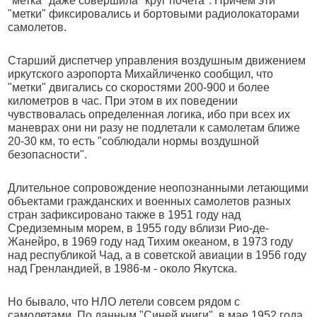
"метка" даже совершила "круг почета". Причем эти
"метки" фиксировались и бортовыми радиолокаторами
самолетов.
Старший диспетчер управления воздушным движением
иркутского аэропорта Михайличенко сообщил, что
"метки" двигались со скоростями 200-900 и более
километров в час. При этом в их поведении
чувствовалась определенная логика, ибо при всех их
маневрах они ни разу не подлетали к самолетам ближе
20-30 км, то есть "соблюдали нормы воздушной
безопасности".
Длительное сопровождение неопознанными летающими
объектами гражданских и военных самолетов разных
стран зафиксировано также в 1951 году над
Средиземным морем, в 1955 году вблизи Рио-де-
Жанейро, в 1969 году над Тихим океаном, в 1973 году
над республикой Чад, а в советской авиации в 1956 году
над Гренландией, в 1986-м - около Якутска.
Но бывало, что НЛО летели совсем рядом с
самолетами. По данным "Синей книги", в мае 1952 года