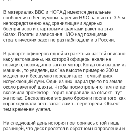
В материалах ВВС и НОРАД имеются детальные
сообщения о бесшумном парении НЛО на высоте 3-5 м
непосредственно над хранилищами ядерных
боеприпасов и стартовыми шахтами ракет на этих
базах. Полеты и зависания НЛО над позициями
стратегических ракет не раз наблюдали и в России.
В рапорте офицеров одной из ракетных частей описано
как у автомашины, на которой офицеры ехали на
позицию, неожиданно заглох мотор. Когда они вышли из
машины, то увидели, как "на высоте примерно 200 м
медленно и бесшумно передвигался темный диск,
испускающий лучи. Один из них шарил где-то по земле
около ракетной шахты. Чтобы посмотреть что там летает
включили прожектор - горит, направили на объект - тут
же погас. Бесполезное это дело бросили после того, как
израсходовали весь запас ламп - перегорели. Объект
тем временем улетел.
На следующий день история повторилась с той лишь
разницей, что диск пролетел в обратном направлении и