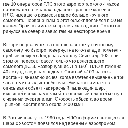
где 10 операторов РЛС этого аэропорта около 4 часов
наблюдали на экранах радаров странные маневры
НЛО, имевшего размеры вдвое больше крупного
самолета. Первоначально этот объект появился в 50 км
южнее Орли, и самолеты пролетали под ним. Потом он
ринулся на север и завис там на некоторое время.
Вскоре он рванулся на восток навстречу почтовому
самолету, но быстро повернул на юго-запад и полетел к
прибывшему из Лондона самолету Свиссайр-103. при
этом он пересек трассу только что взлетевшего
самолета ДС-З. Развернувшись на 180`, НЛО в течение
40 секунд следовал рядом с Свиссайр-103 на юго-
восток - и внезапно исчез, когда взлетели вызванные три
часа тому назад истребители. Экипажи самолетов
описывали объект как красный пылающий шар,
имевший временами какой-то огромный темный контур
с четкими очертаниями. Скорость объекта во время
"рывков" составляла около 2400 км/ч.
В России в августе 1980 года НЛО в форме светящегося
шара с хвостом появился над военным аэродромом