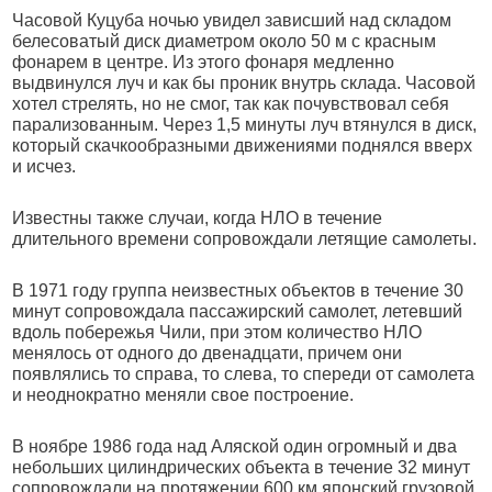
Часовой Куцуба ночью увидел зависший над складом
белесоватый диск диаметром около 50 м с красным
фонарем в центре. Из этого фонаря медленно
выдвинулся луч и как бы проник внутрь склада. Часовой
хотел стрелять, но не смог, так как почувствовал себя
парализованным. Через 1,5 минуты луч втянулся в диск,
который скачкообразными движениями поднялся вверх
и исчез.
Известны также случаи, когда НЛО в течение
длительного времени сопровождали летящие самолеты.
В 1971 году группа неизвестных объектов в течение 30
минут сопровождала пассажирский самолет, летевший
вдоль побережья Чили, при этом количество НЛО
менялось от одного до двенадцати, причем они
появлялись то справа, то слева, то спереди от самолета
и неоднократно меняли свое построение.
В ноябре 1986 года над Аляской один огромный и два
небольших цилиндрических объекта в течение 32 минут
сопровождали на протяжении 600 км японский грузовой