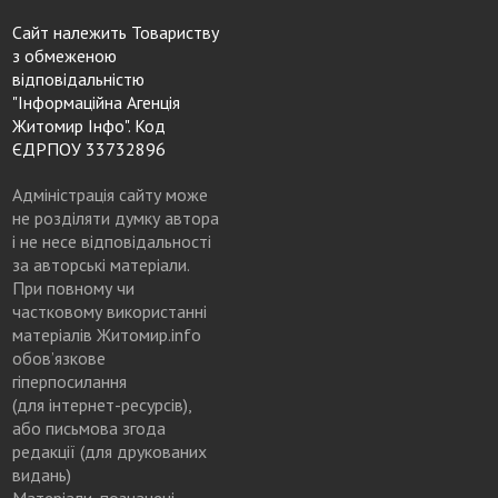
Сайт належить Товариству
з обмеженою
відповідальністю
"Інформаційна Агенція
Житомир Інфо". Код
ЄДРПОУ 33732896
Адміністрація сайту може
не розділяти думку автора
і не несе відповідальності
за авторські матеріали.
При повному чи
частковому використанні
матеріалів Житомир.info
обов’язкове
гіперпосилання
(для інтернет-ресурсів),
або письмова згода
редакції (для друкованих
видань)
Матеріали, позначені