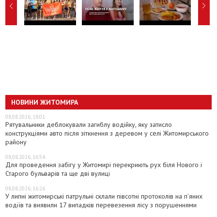
НОВИНИ ЖИТОМИРА
08.08.2026, 18:01
Рятувальники деблокували загиблу водійку, яку затисло
конструкціями авто після зіткнення з деревом у селі Житомирського
району
08.08.2026, 16:54
Для проведення забігу у Житомирі перекриють рух біля Нового і
Старого бульварів та ще дві вулиці
08.08.2026, 16:26
У липні житомирські патрульні склали півсотні протоколів на пʼяних
водіїв та виявили 17 випадків перевезення лісу з порушеннями