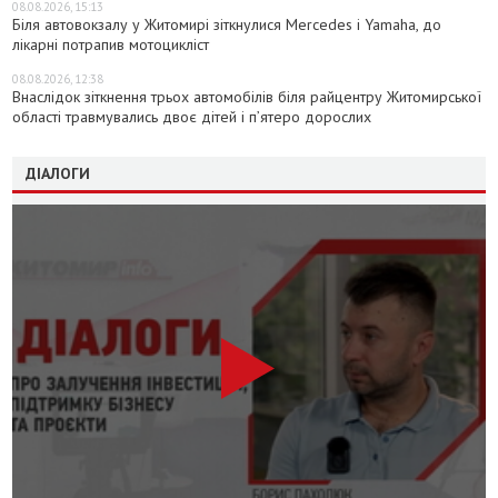
08.08.2026, 15:13
Біля автовокзалу у Житомирі зіткнулися Mercedes і Yamaha, до
лікарні потрапив мотоцикліст
08.08.2026, 12:38
Внаслідок зіткнення трьох автомобілів біля райцентру Житомирської
області травмувались двоє дітей і пʼятеро дорослих
ДІАЛОГИ