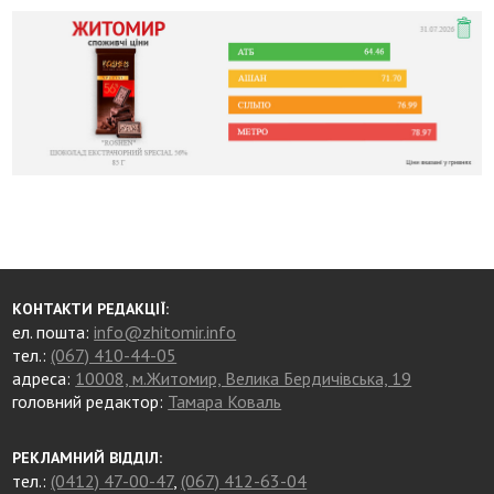
КОНТАКТИ РЕДАКЦІЇ:
ел. пошта:
info@zhitomir.info
тел.:
(067) 410-44-05
адреса:
10008, м.Житомир, Велика Бердичівська, 19
головний редактор:
Тамара Коваль
РЕКЛАМНИЙ ВІДДІЛ:
тел.:
(0412) 47-00-47
,
(067) 412-63-04