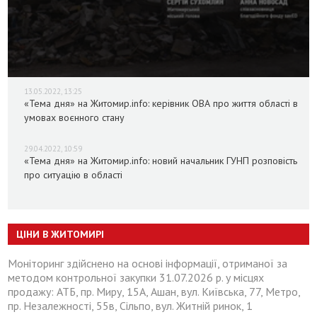
13.05.2022, 13:25
«Тема дня» на Житомир.info: керівник ОВА про життя області в
умовах воєнного стану
29.04.2022, 10:59
«Тема дня» на Житомир.info: новий начальник ГУНП розповість
про ситуацію в області
ЦІНИ В ЖИТОМИРІ
Моніторинг здійснено на основі інформації, отриманої за
методом контрольної закупки 31.07.2026 р. у місцях
продажу: АТБ, пр. Миру, 15А, Ашан, вул. Київська, 77, Метро,
пр. Незалежності, 55в, Сільпо, вул. Житній ринок, 1