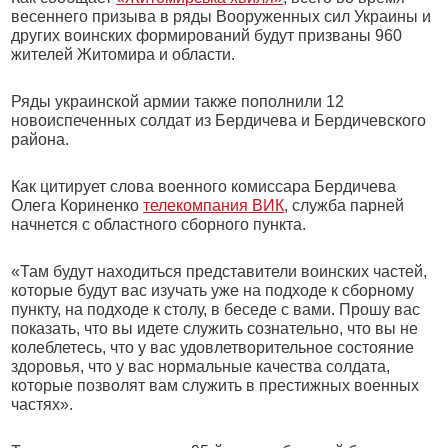
весеннего призыва в ряды Вооруженных сил Украины и
других воинских формирований будут призваны 960
жителей Житомира и области.
Ряды украинской армии также пополнили 12
новоиспеченных солдат из Бердичева и Бердичевского
района.
Как цитирует слова военного комиссара Бердичева
Олега Кориненко
телекомпания ВИК
, служба парней
начнется с областного сборного пункта.
«Там будут находиться представители воинских частей,
которые будут вас изучать уже на подходе к сборному
пункту, на подходе к столу, в беседе с вами. Прошу вас
показать, что вы идете служить сознательно, что вы не
колеблетесь, что у вас удовлетворительное состояние
здоровья, что у вас нормальные качества солдата,
которые позволят вам служить в престижных военных
частях».