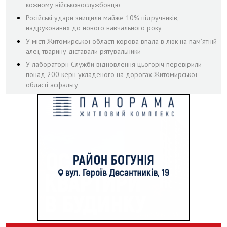
кожному військовослужбовцю
Російські удари знищили майже 10% підручників,
надрукованих до нового навчального року
У місті Житомирської області корова впала в люк на пам’ятній
алеї, тварину діставали рятувальники
У лабораторії Служби відновлення цьогоріч перевірили
понад 200 керн укладеного на дорогах Житомирської
області асфальту