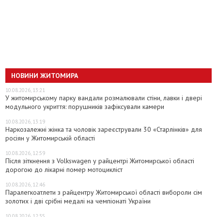
НОВИНИ ЖИТОМИРА
10.08.2026, 13:21
У житомирському парку вандали розмалювали стіни, лавки і двері
модульного укриття: порушників зафіксували камери
10.08.2026, 13:19
Наркозалежні жінка та чоловік зареєстрували 30 «Старлінків» для
росіян у Житомирській області
10.08.2026, 12:59
Після зіткнення з Volkswagen у райцентрі Житомирської області
дорогою до лікарні помер мотоцикліст
10.08.2026, 12:46
Паралегкоатлети з райцентру Житомирської області вибороли сім
золотих і дві срібні медалі на чемпіонаті України
10.08.2026, 12:35