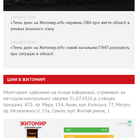
13.05.2022, 13:25
«Тема дня» на Житомир.info: керівник ОВА про життя області в
умовах воєнного стану
29.04.2022, 10:59
«Тема дня» на Житомир.info: новий начальник ГУНП розповість
про ситуацію в області
ЦІНИ В ЖИТОМИРІ
Моніторинг здійснено на основі інформації, отриманої за
методом контрольної закупки 31.07.2026 р. у місцях
продажу: АТБ, пр. Миру, 15А, Ашан, вул. Київська, 77, Метро,
пр. Незалежності, 55в, Сільпо, вул. Житній ринок, 1