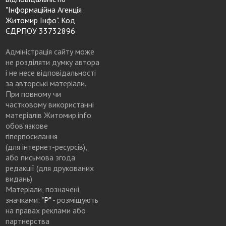
"Інформаційна Агенція
Житомир Інфо". Код
ЄДРПОУ 33732896
Адміністрація сайту може
не розділяти думку автора
і не несе відповідальності
за авторські матеріали.
При повному чи
частковому використанні
матеріалів Житомир.info
обов’язкове
гіперпосилання
(для інтернет-ресурсів),
або письмова згода
редакції (для друкованих
видань)
Матеріали, позначені
значками:
"Р"
- розміщують
на правах реклами або
партнерства