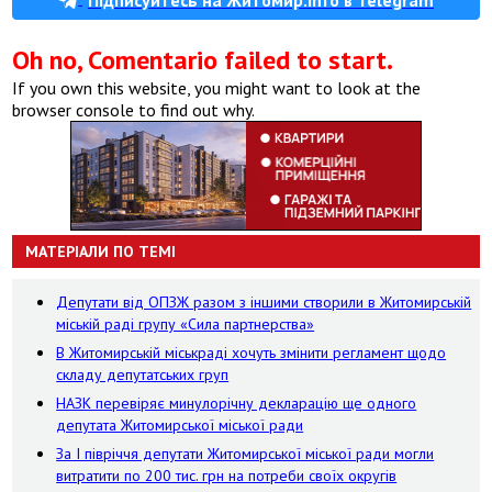
Oh no, Comentario failed to start.
If you own this website, you might want to look at the
browser console to find out why.
МАТЕРІАЛИ ПО ТЕМІ
Депутати від ОПЗЖ разом з іншими створили в Житомирській
міській раді групу «Сила партнерства»
В Житомирській міськраді хочуть змінити регламент щодо
складу депутатських груп
НАЗК перевіряє минулорічну декларацію ще одного
депутата Житомирської міської ради
За І півріччя депутати Житомирської міської ради могли
витратити по 200 тис. грн на потреби своїх округів