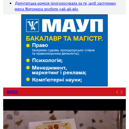
Депутатська комісія проголосувала за те, щоб заступнику
мера Житомира зробити «ай-ай-яй»
ВІДЕО