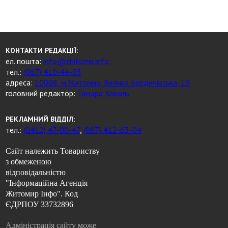
КОНТАКТИ РЕДАКЦІЇ:
ел. пошта:
info@zhitomir.info
тел.:
(067) 410-44-05
адреса:
10008, м.Житомир, Велика Бердичівська, 19
головний редактор:
Тамара Коваль
РЕКЛАМНИЙ ВІДДІЛ:
тел.:
(0412) 47-00-47
,
(067) 412-63-04
Сайт належить Товариству
з обмеженою
відповідальністю
"Інформаційна Агенція
Житомир Інфо". Код
ЄДРПОУ 33732896
Адміністрація сайту може