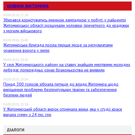
НОВИНИ ЖИТОМИРА
06.08.2026, 17:28
Збирався користуватись іменною лампадкою у побуті: у райцентрі
Житомирської області розшукали чоловіка, причетного до крадіжки
з могили військового
06.08.2026, 16:48
Житомирська бригада посіла перше місце за результатами
ураження ворога у липні
06.08.2026, 16:15
У селі Житомирського району на ставку знайшли мертвими молодих
лебедів: попередньо ознак браконьєрства не виявили
06.08.2026, 15:54
Понад 300 голосів зібрала петиція до влади Житомира щодо
вирішення проблеми безпритульних тварин та забезпечення
безпеки людей
06.08.2026, 15:18
У Житомирській області вирок отримала жінка, яка у студії краси
вкрала сумку з 24 тис. грн
ДІАЛОГИ