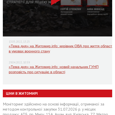
13.05.2022, 13:25
«Тема дня» на Житомир.info: керівник ОВА про життя області
в умовах воєнного стану
29.04.2022, 10:59
«Тема дня» на Житомир.info: новий начальник ГУНП
розповість про ситуацію в області
ЦІНИ В ЖИТОМИРІ
Моніторинг здійснено на основі інформації, отриманої за
методом контрольної закупки 31.07.2026 р. у місцях
продажу: АТБ, пр. Миру, 15А, Ашан, вул. Київська, 77, Метро,