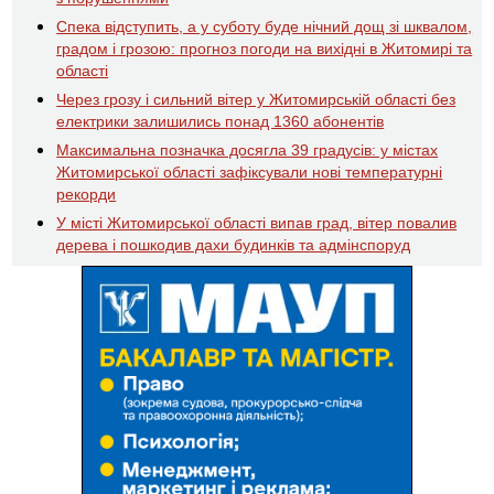
Спека відступить, а у суботу буде нічний дощ зі шквалом,
градом і грозою: прогноз погоди на вихідні в Житомирі та
області
Через грозу і сильний вітер у Житомирській області без
електрики залишились понад 1360 абонентів
Максимальна позначка досягла 39 градусів: у містах
Житомирської області зафіксували нові температурні
рекорди
У місті Житомирської області випав град, вітер повалив
дерева і пошкодив дахи будинків та адмінспоруд