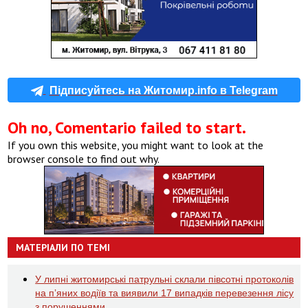
Підписуйтесь на Житомир.info в Telegram
Oh no, Comentario failed to start.
If you own this website, you might want to look at the
browser console to find out why.
МАТЕРІАЛИ ПО ТЕМІ
У липні житомирські патрульні склали півсотні протоколів
на пʼяних водіїв та виявили 17 випадків перевезення лісу
з порушеннями