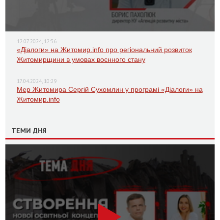
12.07.2024, 12:36
«Діалоги» на Житомир.info про регіональний розвиток
Житомирщини в умовах воєнного стану
17.04.2024, 10:29
Мер Житомира Сергій Сухомлин у програмі «Діалоги» на
Житомир.info
ТЕМИ ДНЯ