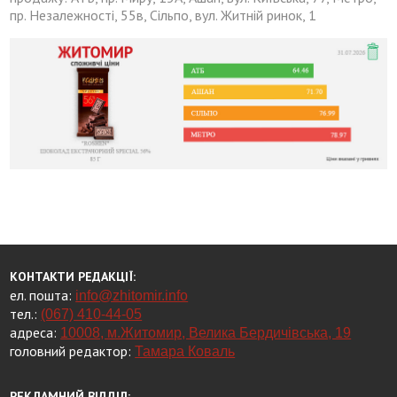
пр. Незалежності, 55в, Сільпо, вул. Житній ринок, 1
КОНТАКТИ РЕДАКЦІЇ:
ел. пошта:
info@zhitomir.info
тел.:
(067) 410-44-05
адреса:
10008, м.Житомир, Велика Бердичівська, 19
головний редактор:
Тамара Коваль
РЕКЛАМНИЙ ВІДДІЛ: