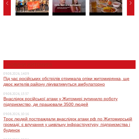
НОВИНИ ЖИТОМИРА
09.08.2026, 14:09
Під час російських обстрілів отримала опіки житомирянка, ще
двоє жителів району лікуватимуться амбулаторно
09.08.2026, 13:37
Внаслідок російської атаки у Житомирі зупинило роботу
підприємство, де працювали 3500 людей
09.08.2026, 10:16
Троє людей постраждали внаслідок атаки рф по Житомирській
громаді: є влучання у цивільну інфраструктуру, підприємства і
будинок