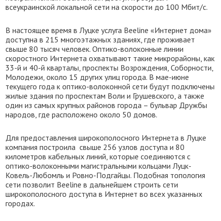
всеукраинской локальной сети на скорости до 100 Мбит/с.
В настоящее время в Луцке услуга Beeline «Интернет дома»
доступна в 215 многоэтажных зданиях, где проживает
свыше 80 тысяч человек. Оптико-волоконные линии
скоростного Интернета охватывают такие микрорайоны, как
33-й и 40-й кварталы, проспекты Возрождения, Соборности,
Молодежи, около 15 других улиц города. В мае-июне
текущего года к оптико-волоконной сети будут подключены
жилые здания по проспектам Воли и Грушевского, а также
один из самых крупных районов города – бульвар Дружбы
народов, где расположено около 50 домов.
Для предоставления широкополосного Интернета в Луцке
компания построила свыше 256 узлов доступа и
80
километров
кабельных линий, которые соединяются с
оптико-волоконными магистральными кольцами Луцк-
Ковель-Любомль и Ровно-Подгайцы. Подобная топология
сети позволит Beeline в дальнейшем строить сети
широкополосного доступа в Интернет во всех указанных
городах.