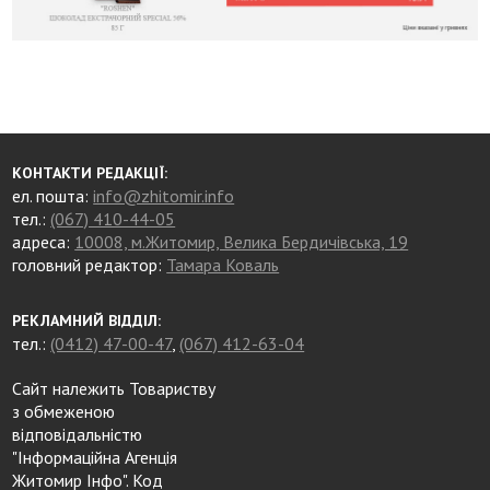
КОНТАКТИ РЕДАКЦІЇ:
ел. пошта:
info@zhitomir.info
тел.:
(067) 410-44-05
адреса:
10008, м.Житомир, Велика Бердичівська, 19
головний редактор:
Тамара Коваль
РЕКЛАМНИЙ ВІДДІЛ:
тел.:
(0412) 47-00-47
,
(067) 412-63-04
Сайт належить Товариству
з обмеженою
відповідальністю
"Інформаційна Агенція
Житомир Інфо". Код