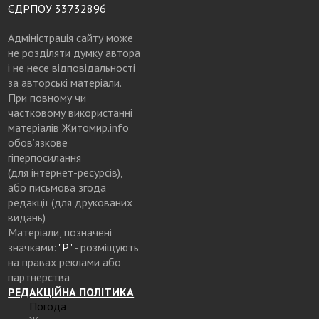
ЄДРПОУ 33732896
Адміністрація сайту може
не розділяти думку автора
і не несе відповідальності
за авторські матеріали.
При повному чи
частковому використанні
матеріалів Житомир.info
обов’язкове
гіперпосилання
(для інтернет-ресурсів),
або письмова згода
редакції (для друкованих
видань)
Матеріали, позначені
значками:
"Р"
- розміщують
на правах реклами або
партнерства
РЕДАКЦІЙНА ПОЛІТИКА
Погода