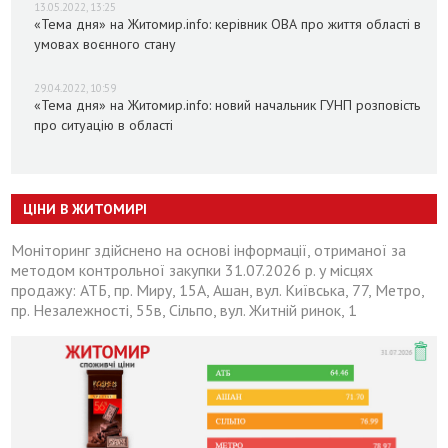
13.05.2022, 13:25
«Тема дня» на Житомир.info: керівник ОВА про життя області в
умовах воєнного стану
29.04.2022, 10:59
«Тема дня» на Житомир.info: новий начальник ГУНП розповість
про ситуацію в області
ЦІНИ В ЖИТОМИРІ
Моніторинг здійснено на основі інформації, отриманої за
методом контрольної закупки 31.07.2026 р. у місцях
продажу: АТБ, пр. Миру, 15А, Ашан, вул. Київська, 77, Метро,
пр. Незалежності, 55в, Сільпо, вул. Житній ринок, 1