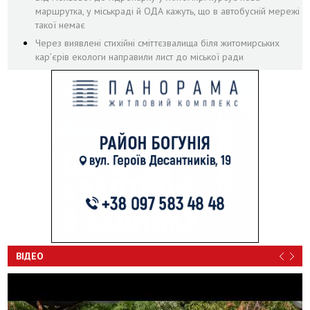
маршрутка, у міськраді й ОДА кажуть, що в автобусній мережі
такої немає
Через виявлені стихійні сміттєзвалища біля житомирських
кар’єрів екологи направили лист до міської ради
ВІДЕО