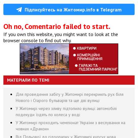
Підписуйтесь на Житомир.info в Telegram
Oh no, Comentario failed to start.
If you own this website, you might want to look at the
browser console to find out why.
МАТЕРІАЛИ ПО ТЕМІ
Для проведення забігу у Житомирі перекриють рух біля
Нового і Старого бульварів та ще дві вулиці
У Житомирі через зливу підтопило вулиці: автомобілі
подекуди їздять по колеса у воді
У Житомирі проходить чемпіонат України з веслування на
човнах «Дракон»
Від Польової до гідропарку у Житомирі курсує нова