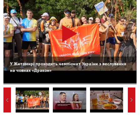
У Житомирі проходить чемпіонат України з веслування
на човнах «Дракон»