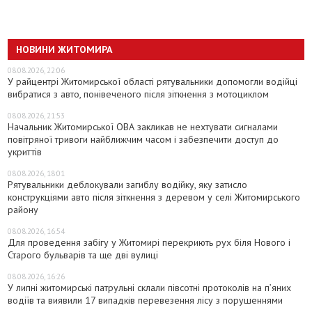
НОВИНИ ЖИТОМИРА
08.08.2026, 22:06
У райцентрі Житомирської області рятувальники допомогли водійці
вибратися з авто, понівеченого після зіткнення з мотоциклом
08.08.2026, 21:53
Начальник Житомирської ОВА закликав не нехтувати сигналами
повітряної тривоги найближчим часом і забезпечити доступ до
укриттів
08.08.2026, 18:01
Рятувальники деблокували загиблу водійку, яку затисло
конструкціями авто після зіткнення з деревом у селі Житомирського
району
08.08.2026, 16:54
Для проведення забігу у Житомирі перекриють рух біля Нового і
Старого бульварів та ще дві вулиці
08.08.2026, 16:26
У липні житомирські патрульні склали півсотні протоколів на пʼяних
водіїв та виявили 17 випадків перевезення лісу з порушеннями