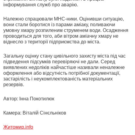
інформування служб про аварію.
Належно спрацювали МНС-ники. Оцінивши ситуацію,
вони стали боротися із парами аміаку, поливаючи
умовну хмару розпиленим струменем води. Осадження
проводиться для того, аби вітром аміачну хмару не
віднесло з території підприємства до міста.
Загальну оцінку стану цивільного захисту міста під час
підведення підсумків перевіряючі не дали. Серед
виявлених недоліків найчастіше називали неналежне
оформлення або відсутність потрібної документації,
застарілість і неукомплектованість матеріальних
резервів.
Автор: Інна Покотилюк
Камера: Віталій Сінєльніков
Житомир.info