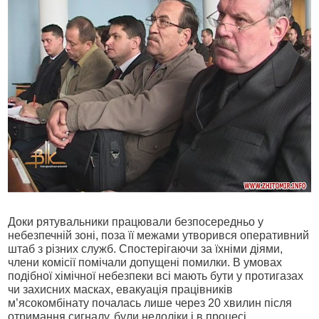
Доки рятувальники працювали безпосередньо у
небезпечній зоні, поза її межами утворився оперативний
штаб з різних служб. Спостерігаючи за їхніми діями,
члени комісії помічали допущені помилки. В умовах
подібної хімічної небезпеки всі мають бути у протигазах
чи захисних масках, евакуація працівників
м’ясокомбінату почалась лише через 20 хвилин після
отримання сигналу, були недоліки і в процесі