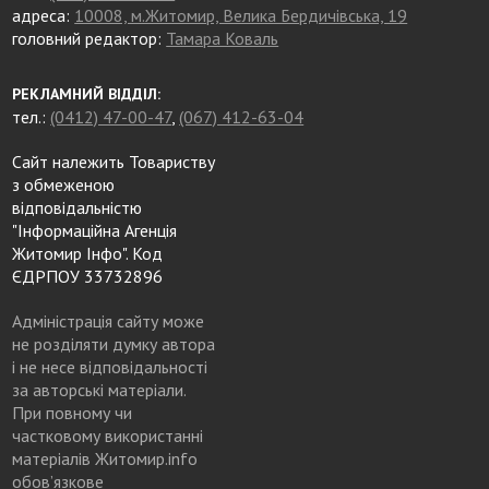
адреса:
10008, м.Житомир, Велика Бердичівська, 19
головний редактор:
Тамара Коваль
РЕКЛАМНИЙ ВІДДІЛ:
тел.:
(0412) 47-00-47
,
(067) 412-63-04
Сайт належить Товариству
з обмеженою
відповідальністю
"Інформаційна Агенція
Житомир Інфо". Код
ЄДРПОУ 33732896
Адміністрація сайту може
не розділяти думку автора
і не несе відповідальності
за авторські матеріали.
При повному чи
частковому використанні
матеріалів Житомир.info
обов’язкове