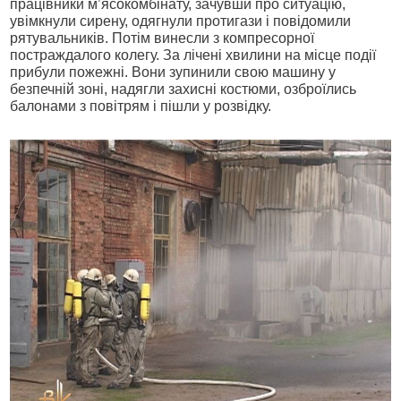
працівники м’ясокомбінату, зачувши про ситуацію,
увімкнули сирену, одягнули протигази і повідомили
рятувальників. Потім винесли з компресорної
постраждалого колегу. За лічені хвилини на місце події
прибули пожежні. Вони зупинили свою машину у
безпечній зоні, надягли захисні костюми, озброїлись
балонами з повітрям і пішли у розвідку.