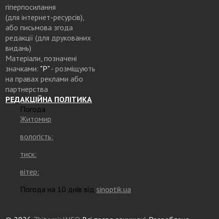
гіперпосилання
(для інтернет-ресурсів),
або письмова згода
редакції (для друкованих
видань)
Матеріали, позначені
значками:
"Р"
- розміщують
на правах реклами або
партнерства
РЕДАКЦІЙНА ПОЛІТИКА
Погода
Житомир
вологість:
тиск:
вітер:
Погода на 10 днів від
sinoptik.ua