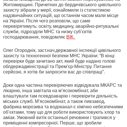
Житомирщині. Причетних до бердичівського цивільного
захисту зібрали у мерії, ознайомили із статистикою
надзвичайних ситуацій, що останнім часом мали місце
на Україні. Після чого розповіли, що саме
перевірятимуть: освіту, медицину, аварійно-рятувальні
служби, підрозділи МНС та низку суб’єктів
господарювання, повідомляє
ВІК.
Олег Огороднік, заст.нач.державної інспекції цивільного
захисту та техногенної безпеки МНС України: “В кінці
перевірки буде зачитано акт, який буде надано голові
облдержадміністрації та Прем’єр-Міністру. Питання
серйозні, я хотів би запросити вас до співпраці”.
Доки одна частина перевіряючих відвідувала МКАРС та
лікарню, інша завітала на м’ясокомбінат, аби
влаштувати там псевдоаварію і перевірити діяльність
міських служб. М’ясокомбінат, а також пивзавод,
фабрика морозива та водоканал є хімічно небезпечними
об’єктами, тому що для роботи використовують хлор та
аміак. Умовний витік останньої речовини і трапився у
приміщенні компресорної. Перше, що зробили