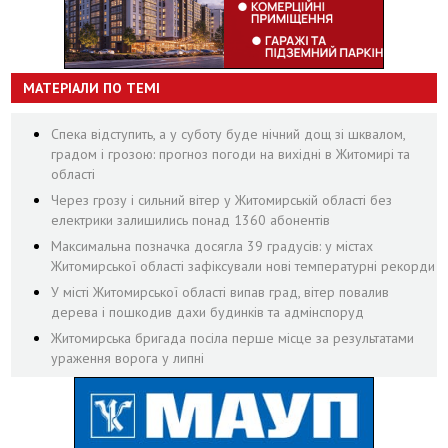
МАТЕРІАЛИ ПО ТЕМІ
Спека відступить, а у суботу буде нічний дощ зі шквалом,
градом і грозою: прогноз погоди на вихідні в Житомирі та
області
Через грозу і сильний вітер у Житомирській області без
електрики залишились понад 1360 абонентів
Максимальна позначка досягла 39 градусів: у містах
Житомирської області зафіксували нові температурні рекорди
У місті Житомирської області випав град, вітер повалив
дерева і пошкодив дахи будинків та адмінспоруд
Житомирська бригада посіла перше місце за результатами
ураження ворога у липні