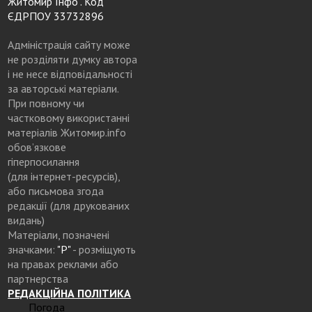
Житомир Інфо". Код
ЄДРПОУ 33732896
Адміністрація сайту може
не розділяти думку автора
і не несе відповідальності
за авторські матеріали.
При повному чи
частковому використанні
матеріалів Житомир.info
обов’язкове
гіперпосилання
(для інтернет-ресурсів),
або письмова згода
редакції (для друкованих
видань)
Матеріали, позначені
значками:
"Р"
- розміщують
на правах реклами або
партнерства
РЕДАКЦІЙНА ПОЛІТИКА
Погода