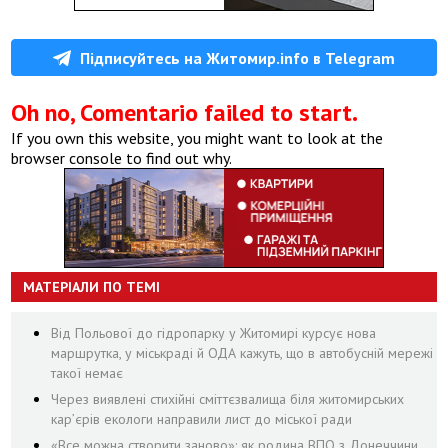
Підписуйтесь на Житомир.info в Telegram
Oh no, Comentario failed to start.
If you own this website, you might want to look at the
browser console to find out why.
МАТЕРІАЛИ ПО ТЕМІ
Від Польової до гідропарку у Житомирі курсує нова
маршрутка, у міськраді й ОДА кажуть, що в автобусній мережі
такої немає
Через виявлені стихійні сміттєзвалища біля житомирських
кар’єрів екологи направили лист до міської ради
«Все можна створити заново»: як родина ВПО з Донеччини