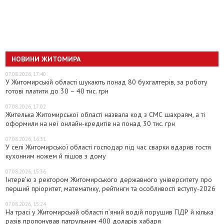
НОВИНИ ЖИТОМИРА
07.08.2026, 17:40
У Житомирській області шукають понад 80 бухгалтерів, за роботу
готові платити до 30 – 40 тис. грн
07.08.2026, 17:02
Жителька Житомирської області назвала код з СМС шахраям, а ті
оформили на неї онлайн-кредитів на понад 30 тис. грн
07.08.2026, 16:31
У селі Житомирської області господар під час сварки вдарив гостя
кухонним ножем й пішов з дому
07.08.2026, 15:36
Інтерв’ю з ректором Житомирського державного університету про
перший пріоритет, математику, рейтинги та особливості вступу-2026
07.08.2026, 15:24
На трасі у Житомирській області п’яний водій порушив ПДР й кілька
разів пропонував патрульним 400 доларів хабаря