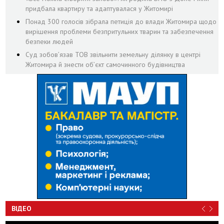
придбала квартиру та адаптувалася у Житомирі
Понад 300 голосів зібрала петиція до влади Житомира щодо
вирішення проблеми безпритульних тварин та забезпечення
безпеки людей
Суд зобов’язав ТОВ звільнити земельну ділянку в центрі
Житомира й знести об’єкт самочинного будівництва
ВІДЕО