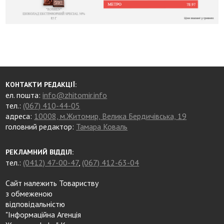
КОНТАКТИ РЕДАКЦІЇ:
ел. пошта:
info@zhitomir.info
тел.:
(067) 410-44-05
адреса:
10008, м.Житомир, Велика Бердичівська, 19
головний редактор:
Тамара Коваль
РЕКЛАМНИЙ ВІДДІЛ:
тел.:
(0412) 47-00-47
,
(067) 412-63-04
Сайт належить Товариству
з обмеженою
відповідальністю
"Інформаційна Агенція