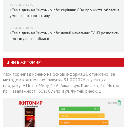
13.05.2022, 13:25
«Тема дня» на Житомир.info: керівник ОВА про життя області в
умовах воєнного стану
29.04.2022, 10:59
«Тема дня» на Житомир.info: новий начальник ГУНП розповість
про ситуацію в області
ЦІНИ В ЖИТОМИРІ
Моніторинг здійснено на основі інформації, отриманої за
методом контрольної закупки 31.07.2026 р. у місцях
продажу: АТБ, пр. Миру, 15А, Ашан, вул. Київська, 77, Метро,
пр. Незалежності, 55в, Сільпо, вул. Житній ринок, 1