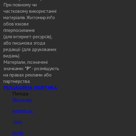
При повному чи
частковому використанні
матеріалів Житомир.info
обов’язкове
гіперпосилання
(для інтернет-ресурсів),
або письмова згода
редакції (для друкованих
видань)
Матеріали, позначені
значками:
"Р"
- розміщують
на правах реклами або
партнерства
РЕДАКЦІЙНА ПОЛІТИКА
Погода
Житомир
вологість:
тиск:
вітер: