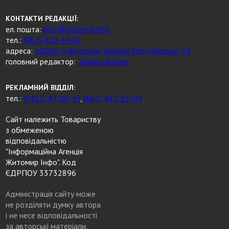
КОНТАКТИ РЕДАКЦІЇ:
ел. пошта:
info@zhitomir.info
тел.:
(067) 410-44-05
адреса:
10008, м.Житомир, Велика Бердичівська, 19
головний редактор:
Тамара Коваль
РЕКЛАМНИЙ ВІДДІЛ:
тел.:
(0412) 47-00-47
,
(067) 412-63-04
Сайт належить Товариству
з обмеженою
відповідальністю
"Інформаційна Агенція
Житомир Інфо". Код
ЄДРПОУ 33732896
Адміністрація сайту може
не розділяти думку автора
і не несе відповідальності
за авторські матеріали.