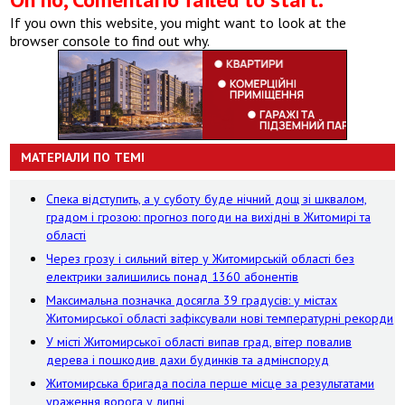
If you own this website, you might want to look at the
browser console to find out why.
МАТЕРІАЛИ ПО ТЕМІ
Спека відступить, а у суботу буде нічний дощ зі шквалом,
градом і грозою: прогноз погоди на вихідні в Житомирі та
області
Через грозу і сильний вітер у Житомирській області без
електрики залишились понад 1360 абонентів
Максимальна позначка досягла 39 градусів: у містах
Житомирської області зафіксували нові температурні рекорди
У місті Житомирської області випав град, вітер повалив
дерева і пошкодив дахи будинків та адмінспоруд
Житомирська бригада посіла перше місце за результатами
ураження ворога у липні