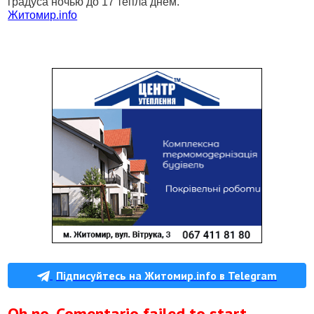
градуса ночью до 17 тепла днем.
Житомир.
info
Підписуйтесь на Житомир.info в Telegram
Oh no, Comentario failed to start.