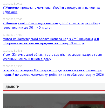
07.08.2026, 20:12
У Житомирі проходить чемпіонат України з веслування на човнах
«Дракон»
07.08.2026, 17:40
У Житомирській області шукають понад 80 бухгалтерів, за роботу
готові платити до 30 – 40 тис. грн
07.08.2026, 17:02
Жителька Житомирської області назвала код з СМС шахраям, а ті
оформили на неї онлайн-кредитів на понад 30 тис. грн
07.08.2026, 16:31
У селі Житомирської області господар під час сварки вдарив гостя
кухонним ножем й пішов з дому
07.08.2026, 15:36
Інтерв’ю з ректором Житомирського державного університету про
перший пріоритет, математику, рейтинги та особливості вступу-2026
ДІАЛОГИ