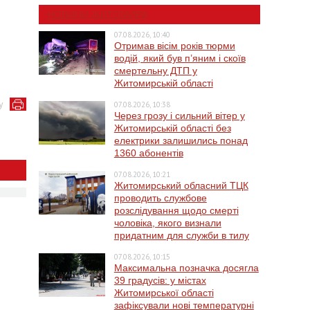
НОВИНИ ЖИТОМИРА
,
07.08.2026, 10:40
Отримав вісім років тюрми
водій, який був п’яним і скоїв
смертельну ДТП у
Житомирській області
у
07.08.2026, 10:38
Через грозу і сильний вітер у
Житомирській області без
електрики залишились понад
1360 абонентів
07.08.2026, 10:21
Житомирський обласний ТЦК
проводить службове
розслідування щодо смерті
чоловіка, якого визнали
придатним для служби в тилу
07.08.2026, 10:15
Максимальна позначка досягла
39 градусів: у містах
Житомирської області
зафіксували нові температурні