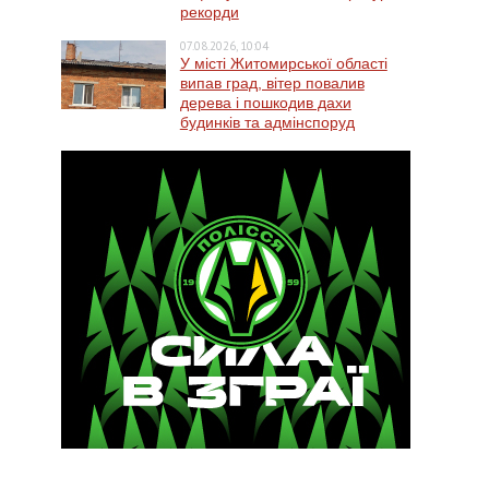
рекорди
07.08.2026, 10:04
У місті Житомирської області
випав град, вітер повалив
дерева і пошкодив дахи
будинків та адмінспоруд