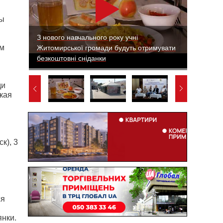
ны
З нового навчального року учні
ам
Житомирської громади будуть отримувати
безкоштовні сніданки
ди
кая
ск),
3
ся
янки.