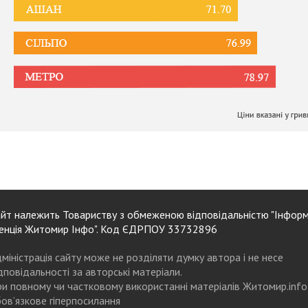
йт належить Товариству з обмеженою відповідальністю "Інформ
енція Житомир Інфо". Код ЄДРПОУ 33732896
міністрація сайту може не розділяти думку автора і не несе
дповідальності за авторські матеріали.
и повному чи частковому використанні матеріалів Житомир.info
ов’язкове гіперпосилання