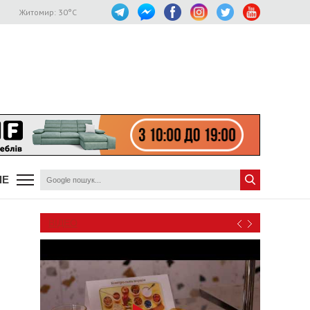
Житомир:
30
°C
ШЕ
ВІДЕО