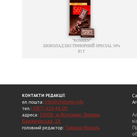
Са
КОНТАКТИ РЕДАКЦІЇ:
ел. пошта:
Аг
info@zhitomir.info
тел.:
(067) 410-44-05
Ад
адреса:
10008, м.Житомир, Велика
ві
Бердичівська, 19
Пр
головний редактор:
Тамара Коваль
об