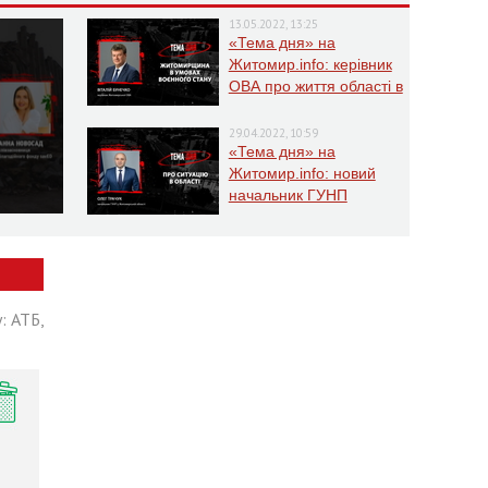
13.05.2022, 13:25
«Тема дня» на
Житомир.info: керівник
ОВА про життя області в
умовах воєнного стану
29.04.2022, 10:59
«Тема дня» на
Житомир.info: новий
начальник ГУНП
розповість про ситуацію
в області
: АТБ,