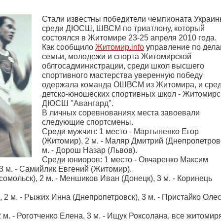
Стали известны победители чемпионата Украи
среди ДЮСШ, ШВСМ по триатлону, который
состоялся в Житомире 23-25 апреля 2010 года.
Как сообщило
Житомир.
info
у
правление по дел
семьи, молодежи и спорта Житомирской
облгосадминистрации, среди школ высшего
спортивного мастерства уверенную победу
одержала команда ОШВСМ из Житомира, и сре
детско-юношеских спортивных школ - Житомирс
ДЮСШ "Авангард".
В личных соревнованиях места завоевали
следующие спортсмены.
Среди мужчин: 1 место - Мартыненко Егор
(Житомир),
2 м
. - Маляр Дмитрий (Днепропетров
м.
- Дорош Назар (Львов).
Среди юниоров: 1 место - Овчаренко Максим
3 м
. - Самийлик Евгений (Житомир).
сомольск),
2 м
. - Меншиков Иван (Донецк),
3 м
. - Коринець
,
2 м
. - Рыжих Инна (Днепропетровск),
3 м
. - Пристайко Оле
2 м
. - Роготченко Елена,
3 м
. - Ищук Роксолана, все житомир