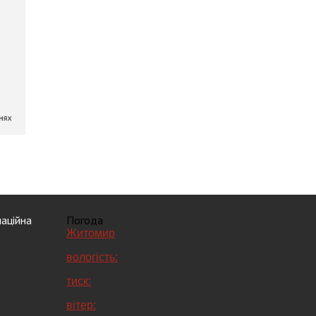
аційна
Погода
Житомир
вологість:
тиск:
вітер: