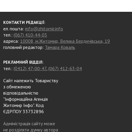
КОНТАКТИ РЕДАКЦІЇ:
ел. пошта:
info@zhitomir.info
тел.:
(067) 410-44-05
адреса:
10008, м.Житомир, Велика Бердичівська, 19
головний редактор:
Тамара Коваль
РЕКЛАМНИЙ ВІДДІЛ:
тел.:
(0412) 47-00-47
,
(067) 412-63-04
Сайт належить Товариству
з обмеженою
відповідальністю
"Інформаційна Агенція
Житомир Інфо". Код
ЄДРПОУ 33732896
Адміністрація сайту може
не розділяти думку автора