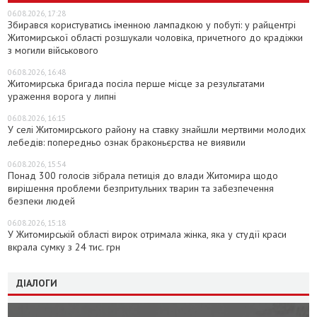
06.08.2026, 17:28
Збирався користуватись іменною лампадкою у побуті: у райцентрі
Житомирської області розшукали чоловіка, причетного до крадіжки
з могили військового
06.08.2026, 16:48
Житомирська бригада посіла перше місце за результатами
ураження ворога у липні
06.08.2026, 16:15
У селі Житомирського району на ставку знайшли мертвими молодих
лебедів: попередньо ознак браконьєрства не виявили
06.08.2026, 15:54
Понад 300 голосів зібрала петиція до влади Житомира щодо
вирішення проблеми безпритульних тварин та забезпечення
безпеки людей
06.08.2026, 15:18
У Житомирській області вирок отримала жінка, яка у студії краси
вкрала сумку з 24 тис. грн
ДІАЛОГИ