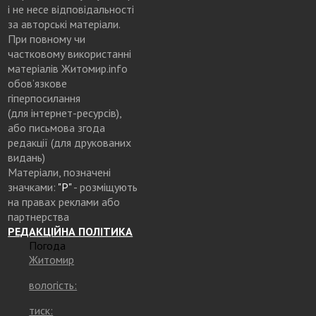
і не несе відповідальності
за авторські матеріали.
При повному чи
частковому використанні
матеріалів Житомир.info
обов’язкове
гіперпосилання
(для інтернет-ресурсів),
або письмова згода
редакції (для друкованих
видань)
Матеріали, позначені
значками:
"Р"
- розміщують
на правах реклами або
партнерства
РЕДАКЦІЙНА ПОЛІТИКА
Погода
Житомир
вологість:
тиск: