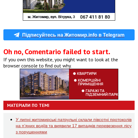
Підписуйтесь на Житомир.info в Telegram
Oh no, Comentario failed to start.
If you own this website, you might want to look at the
browser console to find out why.
МАТЕРІАЛИ ПО ТЕМІ
У липні житомирські патрульні склали півсотні протоколів
на пʼяних водіїв та виявили 17 випадків перевезення лісу
з порушеннями