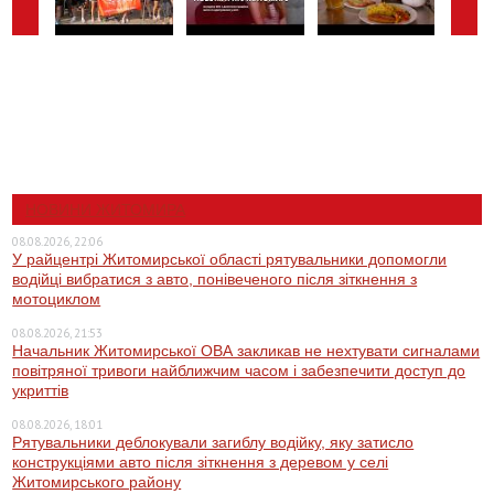
НОВИНИ ЖИТОМИРА
08.08.2026, 22:06
У райцентрі Житомирської області рятувальники допомогли
водійці вибратися з авто, понівеченого після зіткнення з
мотоциклом
08.08.2026, 21:53
Начальник Житомирської ОВА закликав не нехтувати сигналами
повітряної тривоги найближчим часом і забезпечити доступ до
укриттів
08.08.2026, 18:01
Рятувальники деблокували загиблу водійку, яку затисло
конструкціями авто після зіткнення з деревом у селі
Житомирського району