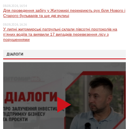
08.08.2026, 16:54
Для проведення забігу у Житомирі перекриють рух біля Нового і
Старого бульварів та ще дві вулиці
08.08.2026, 16:26
У липні житомирські патрульні склали півсотні протоколів на
пʼяних водіїв та виявили 17 випадків перевезення лісу з
порушеннями
ДІАЛОГИ