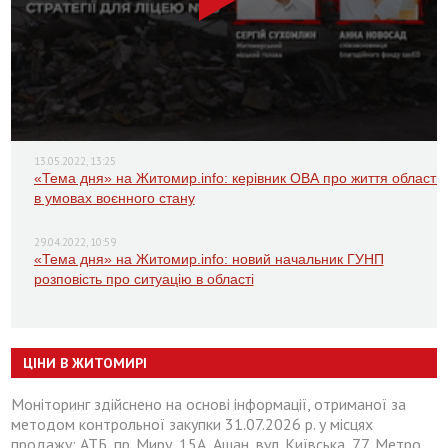
13.05.2022, 13:25
«Тема дня» на Житомир.info: керівник ОВА про життя області
в умовах воєнного стану
29.04.2022, 10:59
«Тема дня» на Житомир.info: новий начальник ГУНП
розповість про ситуацію в області
ЦІНИ В ЖИТОМИРІ
Моніторинг здійснено на основі інформації, отриманої за
методом контрольної закупки 31.07.2026 р. у місцях
продажу: АТБ, пр. Миру, 15А, Ашан, вул. Київська, 77, Метро,