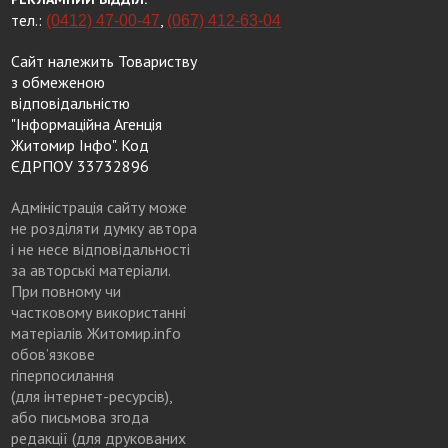
тел.:
,
(0412) 47-00-47
(067) 412-63-04
Сайт належить Товариству
з обмеженою
відповідальністю
"Інформаційна Агенція
Житомир Інфо". Код
ЄДРПОУ 33732896
Адміністрація сайту може
не розділяти думку автора
і не несе відповідальності
за авторські матеріали.
При повному чи
частковому використанні
матеріалів Житомир.info
обов’язкове
гіперпосилання
(для інтернет-ресурсів),
або письмова згода
редакції (для друкованих