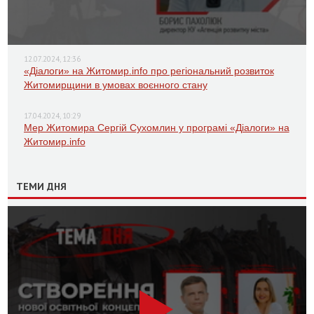
12.07.2024, 12:36
«Діалоги» на Житомир.info про регіональний розвиток
Житомирщини в умовах воєнного стану
17.04.2024, 10:29
Мер Житомира Сергій Сухомлин у програмі «Діалоги» на
Житомир.info
ТЕМИ ДНЯ