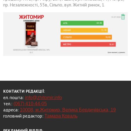
пр. Незалежності, 55в, Сільпо, вул. Житній ринок, 1
КОНТАКТИ РЕДАКЦІЇ:
ел. пошта:
info@zhitomir.info
тел.:
(067) 410-44-05
адреса:
10008, м.Житомир, Велика Бердичівська, 19
головний редактор:
Тамара Коваль
РЕКЛАМНИЙ ВІДДІЛ: