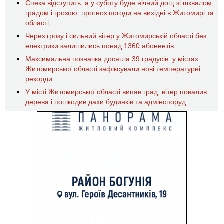
Спека відступить, а у суботу буде нічний дощ зі шквалом,
градом і грозою: прогноз погоди на вихідні в Житомирі та
області
Через грозу і сильний вітер у Житомирській області без
електрики залишились понад 1360 абонентів
Максимальна позначка досягла 39 градусів: у містах
Житомирської області зафіксували нові температурні
рекорди
У місті Житомирської області випав град, вітер повалив
дерева і пошкодив дахи будинків та адмінспоруд