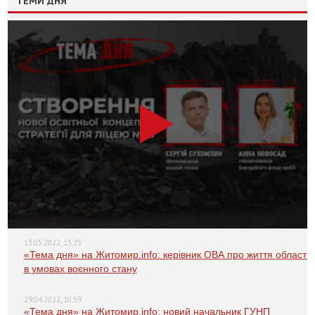
ТЕМИ ДНЯ
13.05.2022, 13:25
«Тема дня» на Житомир.info: керівник ОВА про життя області
в умовах воєнного стану
29.04.2022, 10:59
«Тема дня» на Житомир.info: новий начальник ГУНП