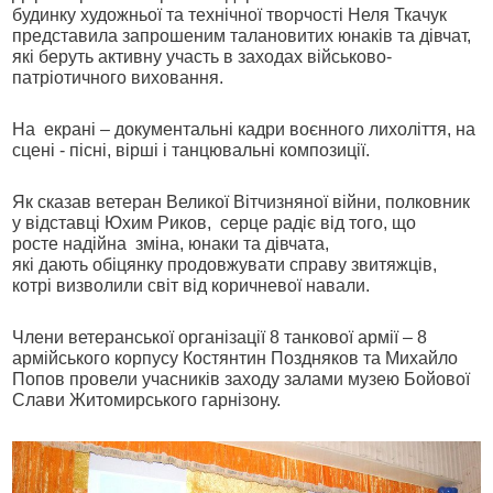
будинку художньої та технічної творчості Неля Ткачук
представила запрошеним талановитих юнаків та дівчат,
які беруть активну участь в заходах військово-
патріотичного виховання.
На екрані – документальні кадри воєнного лихоліття, на
сцені - пісні, вірші і танцювальні композиції.
Як сказав ветеран Великої Вітчизняної війни, полковник
у відставці Юхим Риков,
серце радіє від того, що
росте надійна зміна, юнаки та дівчата,
які дають обіцянку продовжувати справу звитяжців,
котрі визволили світ від коричневої навали.
Члени ветеранської організації 8 танкової армії – 8
армійського корпусу Костянтин Поздняков та Михайло
Попов провели учасників заходу залами музею Бойової
Слави Житомирського гарнізону.