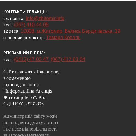
КОНТАКТИ РЕДАКЦІЇ:
ел. пошта:
info@zhitomir.info
тел.:
(067) 410-44-05
адреса:
10008, м.Житомир, Велика Бердичівська, 19
головний редактор:
Тамара Коваль
РЕКЛАМНИЙ ВІДДІЛ:
тел.:
,
(0412) 47-00-47
(067) 412-63-04
Сайт належить Товариству
з обмеженою
відповідальністю
"Інформаційна Агенція
Житомир Інфо". Код
ЄДРПОУ 33732896
Адміністрація сайту може
не розділяти думку автора
і не несе відповідальності
за авторські матеріали.