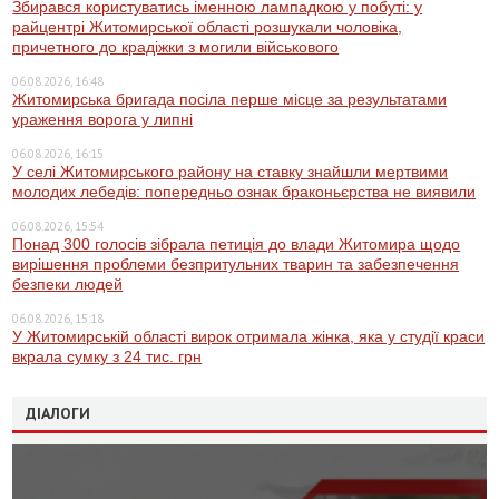
Збирався користуватись іменною лампадкою у побуті: у
райцентрі Житомирської області розшукали чоловіка,
причетного до крадіжки з могили військового
06.08.2026, 16:48
Житомирська бригада посіла перше місце за результатами
ураження ворога у липні
06.08.2026, 16:15
У селі Житомирського району на ставку знайшли мертвими
молодих лебедів: попередньо ознак браконьєрства не виявили
06.08.2026, 15:54
Понад 300 голосів зібрала петиція до влади Житомира щодо
вирішення проблеми безпритульних тварин та забезпечення
безпеки людей
06.08.2026, 15:18
У Житомирській області вирок отримала жінка, яка у студії краси
вкрала сумку з 24 тис. грн
ДІАЛОГИ