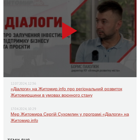
12.07.2024, 12:36
«Діалоги» на Житомир.info про регіональний розвиток
Житомирщини в умовах воєнного стану
17.04.2024, 10:29
Мер Житомира Сергій Сухомлин у програмі «Діалоги» на
Житомир.info