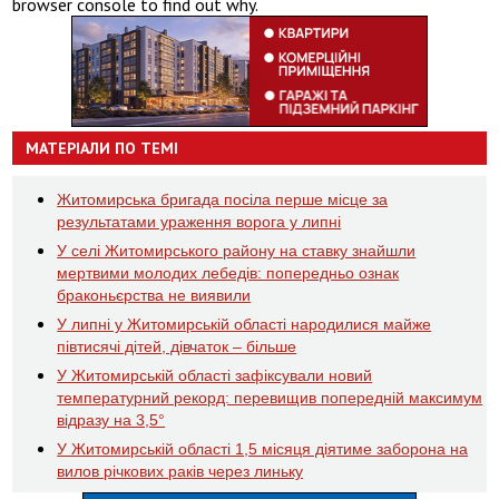
browser console to find out why.
МАТЕРІАЛИ ПО ТЕМІ
Житомирська бригада посіла перше місце за
результатами ураження ворога у липні
У селі Житомирського району на ставку знайшли
мертвими молодих лебедів: попередньо ознак
браконьєрства не виявили
У липні у Житомирській області народилися майже
півтисячі дітей, дівчаток – більше
У Житомирській області зафіксували новий
температурний рекорд: перевищив попередній максимум
відразу на 3,5°
У Житомирській області 1,5 місяця діятиме заборона на
вилов річкових раків через линьку