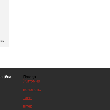
аційна
Погода
Житомир
вологість:
тиск:
вітер: