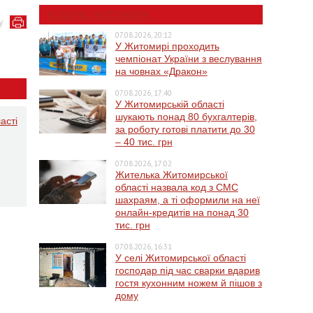
НОВИНИ ЖИТОМИРА
у
07.08.2026, 20:12
У Житомирі проходить
чемпіонат України з веслування
на човнах «Дракон»
07.08.2026, 17:40
У Житомирській області
шукають понад 80 бухгалтерів,
асті
за роботу готові платити до 30
– 40 тис. грн
07.08.2026, 17:02
Жителька Житомирської
області назвала код з СМС
шахраям, а ті оформили на неї
онлайн-кредитів на понад 30
тис. грн
07.08.2026, 16:31
У селі Житомирської області
господар під час сварки вдарив
гостя кухонним ножем й пішов з
дому