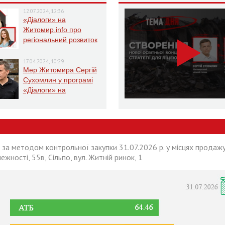
12.07.2024, 12:36
«Діалоги» на
Житомир.info про
регіональний розвиток
Житомирщини в умовах
воєнного стану
17.04.2024, 10:29
Мер Житомира Сергій
Сухомлин у програмі
«Діалоги» на
Житомир.info
 за методом контрольної закупки 31.07.2026 р. у місцях продажу
лежності, 55в, Сільпо, вул. Житній ринок, 1