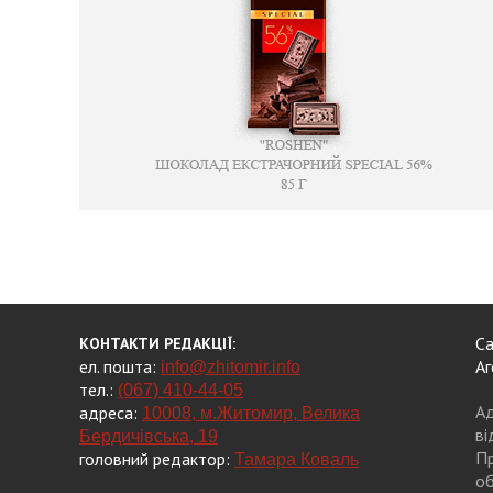
Са
КОНТАКТИ РЕДАКЦІЇ:
ел. пошта:
Аг
info@zhitomir.info
тел.:
(067) 410-44-05
Ад
адреса:
10008, м.Житомир, Велика
ві
Бердичівська, 19
Пр
головний редактор:
Тамара Коваль
об