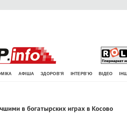
МІКА
АФІША
ЗДОРОВ'Я
ІНТЕРВ'Ю
ВІДЕО
ІН
чшими в богатырских играх в Косово