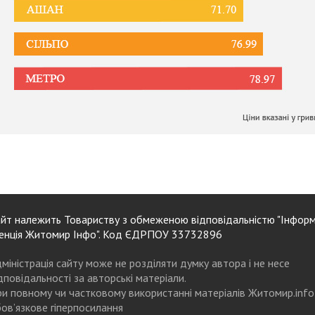
йт належить Товариству з обмеженою відповідальністю "Інформ
енція Житомир Інфо". Код ЄДРПОУ 33732896
міністрація сайту може не розділяти думку автора і не несе
дповідальності за авторські матеріали.
и повному чи частковому використанні матеріалів Житомир.info
ов’язкове гіперпосилання