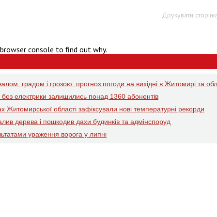
Друкувати сторінк
 browser console to find out why.
валом, градом і грозою: прогноз погоди на вихідні в Житомирі та обл
ті без електрики залишились понад 1360 абонентів
ах Житомирської області зафіксували нові температурні рекорди
валив дерева і пошкодив дахи будинків та адмінспоруд
ьтатами ураження ворога у липні