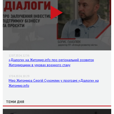
12.07.2024, 12:36
«Діалоги» на Житомир.info про регіональний розвиток
Житомирщини в умовах воєнного стану
17.04.2024, 10:29
Мер Житомира Сергій Сухомлин у програмі «Діалоги» на
Житомир.info
ТЕМИ ДНЯ