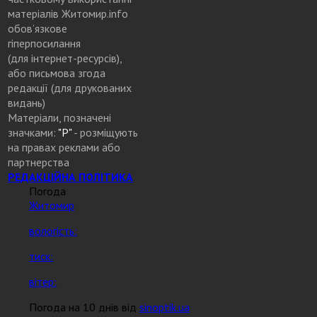
матеріалів Житомир.info
обов’язкове
гіперпосилання
(для інтернет-ресурсів),
або письмова згода
редакції (для друкованих
видань)
Матеріали, позначені
значками:
"Р"
- розміщують
на правах реклами або
партнерства
РЕДАКЦІЙНА ПОЛІТИКА
Погода
Житомир
вологість:
тиск:
вітер:
Погода на 10 днів від
sinoptik.ua