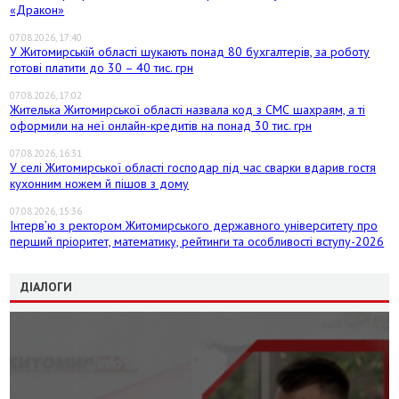
«Дракон»
07.08.2026, 17:40
У Житомирській області шукають понад 80 бухгалтерів, за роботу
готові платити до 30 – 40 тис. грн
07.08.2026, 17:02
Жителька Житомирської області назвала код з СМС шахраям, а ті
оформили на неї онлайн-кредитів на понад 30 тис. грн
07.08.2026, 16:31
У селі Житомирської області господар під час сварки вдарив гостя
кухонним ножем й пішов з дому
07.08.2026, 15:36
Інтерв’ю з ректором Житомирського державного університету про
перший пріоритет, математику, рейтинги та особливості вступу-2026
ДІАЛОГИ