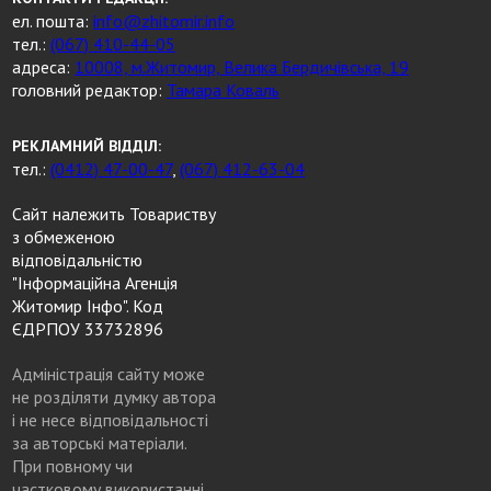
ел. пошта:
info@zhitomir.info
тел.:
(067) 410-44-05
адреса:
10008, м.Житомир, Велика Бердичівська, 19
головний редактор:
Тамара Коваль
РЕКЛАМНИЙ ВІДДІЛ:
тел.:
(0412) 47-00-47
,
(067) 412-63-04
Сайт належить Товариству
з обмеженою
відповідальністю
"Інформаційна Агенція
Житомир Інфо". Код
ЄДРПОУ 33732896
Адміністрація сайту може
не розділяти думку автора
і не несе відповідальності
за авторські матеріали.
При повному чи
частковому використанні