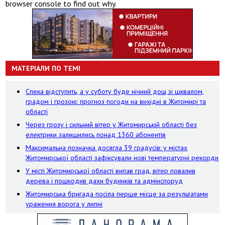
browser console to find out why.
МАТЕРІАЛИ ПО ТЕМІ
Спека відступить, а у суботу буде нічний дощ зі шквалом,
градом і грозою: прогноз погоди на вихідні в Житомирі та
області
Через грозу і сильний вітер у Житомирській області без
електрики залишились понад 1360 абонентів
Максимальна позначка досягла 39 градусів: у містах
Житомирської області зафіксували нові температурні рекорди
У місті Житомирської області випав град, вітер повалив
дерева і пошкодив дахи будинків та адмінспоруд
Житомирська бригада посіла перше місце за результатами
ураження ворога у липні