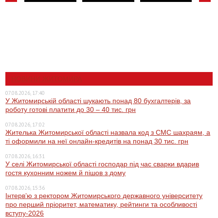
НОВИНИ ЖИТОМИРА
07.08.2026, 17:40
У Житомирській області шукають понад 80 бухгалтерів, за
роботу готові платити до 30 – 40 тис. грн
07.08.2026, 17:02
Жителька Житомирської області назвала код з СМС шахраям, а
ті оформили на неї онлайн-кредитів на понад 30 тис. грн
07.08.2026, 16:31
У селі Житомирської області господар під час сварки вдарив
гостя кухонним ножем й пішов з дому
07.08.2026, 15:36
Інтерв’ю з ректором Житомирського державного університету
про перший пріоритет, математику, рейтинги та особливості
вступу-2026