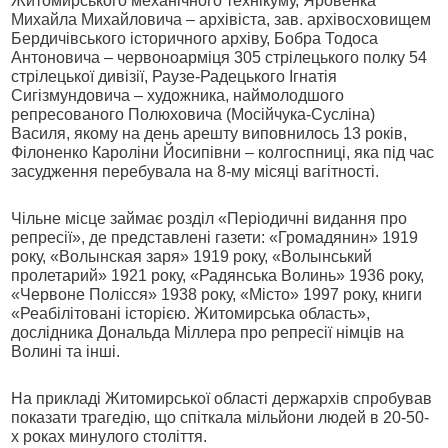
Житомирського механічного технікуму, Яровенка
Михайла Михайловича – архівіста, зав. архівосховищем
Бердичівського історичного архіву, Бобра Тодоса
Антоновича – червоноарміця 305 стрілецького полку 54
стрілецької дивізії, Раузе-Радецького Ігнатія
Сигізмундовича – художника, наймолодшого
репресованого Полюховича (Мосійчука-Сусліна)
Василя, якому на день арешту виповнилось 13 років,
Філоненко Кароліни Йосипівни – колгоспниці, яка під час
засудження перебувала на 8-му місяці вагітності.
Чільне місце займає розділ «Періодичні видання про
репресії», де представлені газети: «Громадянин» 1919
року, «Волынская заря» 1919 року, «Волынський
пролетарий» 1921 року, «Радянська Волинь» 1936 року,
«Червоне Полісся» 1938 року, «Місто» 1997 року, книги
«Реабілітовані історією. Житомирська область»,
дослідника Дональда Міллера про репресії німців на
Волині та інші.
На прикладі Житомирської області держархів спробував
показати трагедію, що спіткала мільйони людей в 20-50-
х роках минулого століття.