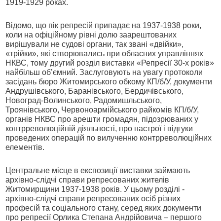
1919-1929 роках.
Відомо, що пік репресій припадає на 1937-1938 роки,
коли на офіційному рівні долю заарештованих
вирішували не судові органи, так звані «двійки»,
«трійки», які створювались при обласних управліннях
НКВС, тому другий розділ виставки «Репресії 30-х років»
найбільш об’ємний. Заслуговують на увагу протоколи
засідань бюро Житомирського обкому КП/б/У, документи
Андрушівського, Баранівського, Бердичівського,
Новоград-Волинського, Радомишльського,
Троянівського, Червоноармійського райкомів КП/б/У,
органів НКВС про арешти громадян, підозрюваних у
контрреволюційній діяльності, про настрої і відгуки
проведених операцій по вилученню контрреволюційних
елементів.
Центральне місце в експозиції виставки займають
архівно-слідчі справи репресованих жителів
Житомирщини 1937-1938 років. У цьому розділі -
архівно-слідчі справи репресованих осіб різних
професій та соціального стану, серед яких документи
про репресії Орлика Степана Андрійовича – першого