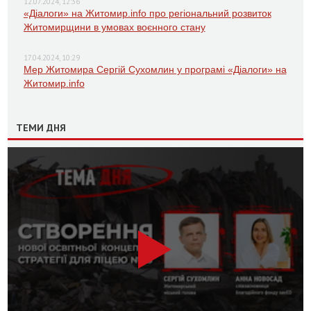
12.07.2024, 12:36
«Діалоги» на Житомир.info про регіональний розвиток
Житомирщини в умовах воєнного стану
17.04.2024, 10:29
Мер Житомира Сергій Сухомлин у програмі «Діалоги» на
Житомир.info
ТЕМИ ДНЯ