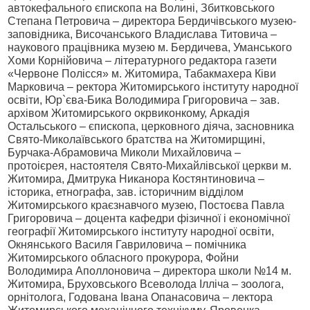
автокефального єпископа на Волині, Збитковського
Степана Петровича – директора Бердичівського музею-
заповідника, Височанського Владислава Титовича –
наукового працівника музею м. Бердичева, Уманського
Хоми Корнійовича – літературного редактора газети
«Червоне Полісся» м. Житомира, Табакмахера Ківи
Марковича – ректора Житомирського інституту народної
освіти, Юр`єва-Бика Володимира Григоровича – зав.
архівом Житомирського окрвиконкому, Аркадія
Остальського – єпископа, церковного діяча, засновника
Свято-Миколаївського братства на Житомирщині,
Бурчака-Абрамовича Миколи Михайловича –
протоієрея, настоятеля Свято-Михайлівської церкви м.
Житомира, Дмитрука Никанора Костянтиновича –
історика, етнографа, зав. історичним відділом
Житомирського краєзнавчого музею, Постоєва Павла
Григоровича – доцента кафедри фізичної і економічної
географії Житомирського інституту народної освіти,
Окнянського Василя Гавриловича – помічника
Житомирського обласного прокурора, Фойни
Володимира Аполлоновича – директора школи №14 м.
Житомира, Бруховського Всеволода Ілліча – зоолога,
орнітолога, Годована Івана Опанасовича – лектора