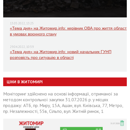
13.05.2022, 13:25
«Тема дня» на Житомир.info: керівник ОВА про життя області
в умовах воєнного стану
29.04.2022, 10:59
«Тема дня» на Житомир.info: новий начальник ГУНП
розповість про ситуацію в області
ЦІНИ В ЖИТОМИРІ
Моніторинг здійснено на основі інформації, отриманої за
методом контрольної закупки 31.07.2026 р. у місцях
продажу: АТБ, пр. Миру, 15А, Ашан, вул. Київська, 77, Метро,
пр. Незалежності, 55в, Сільпо, вул. Житній ринок, 1