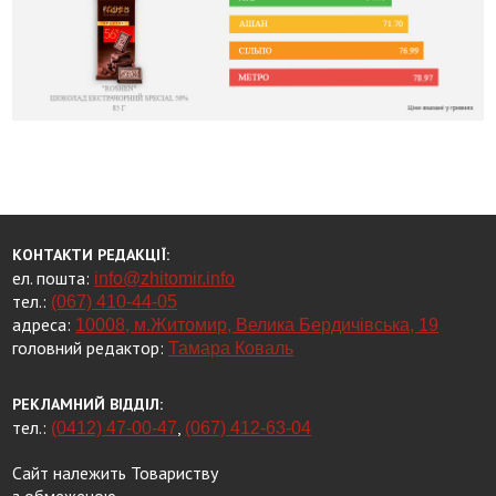
КОНТАКТИ РЕДАКЦІЇ:
ел. пошта:
info@zhitomir.info
тел.:
(067) 410-44-05
адреса:
10008, м.Житомир, Велика Бердичівська, 19
головний редактор:
Тамара Коваль
РЕКЛАМНИЙ ВІДДІЛ:
тел.:
,
(0412) 47-00-47
(067) 412-63-04
Сайт належить Товариству
з обмеженою