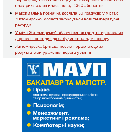
електрики залишились понад 1360 абонентів
Максимальна позначка досягла 39 градусів: у містах
Житомирської області зафіксували нові температурні
рекорди
У місті Житомирської області випав град, вітер повалив
дерева і пошкодив дахи будинків та адмінспоруд
Житомирська бригада посіла перше місце за
результатами ураження ворога у липні