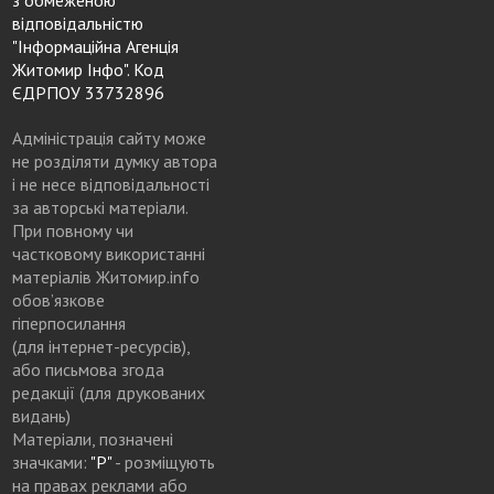
відповідальністю
"Інформаційна Агенція
Житомир Інфо". Код
ЄДРПОУ 33732896
Адміністрація сайту може
не розділяти думку автора
і не несе відповідальності
за авторські матеріали.
При повному чи
частковому використанні
матеріалів Житомир.info
обов’язкове
гіперпосилання
(для інтернет-ресурсів),
або письмова згода
редакції (для друкованих
видань)
Матеріали, позначені
значками:
"Р"
- розміщують
на правах реклами або