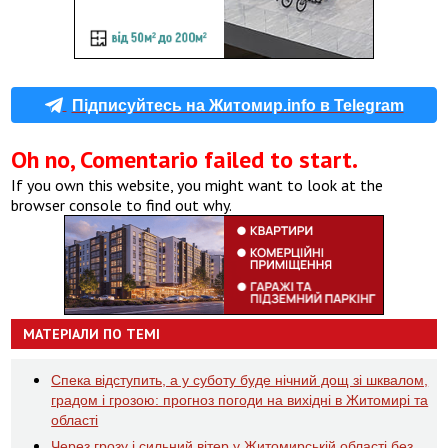
Підписуйтесь на Житомир.info в Telegram
Oh no, Comentario failed to start.
If you own this website, you might want to look at the
browser console to find out why.
МАТЕРІАЛИ ПО ТЕМІ
Спека відступить, а у суботу буде нічний дощ зі шквалом,
градом і грозою: прогноз погоди на вихідні в Житомирі та
області
Через грозу і сильний вітер у Житомирській області без