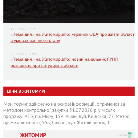
13.05.2022, 13:25
«Тема дня» на Житомир.info: керівник ОВА про життя області
в умовах воєнного стану
29.04.2022, 10:59
«Тема дня» на Житомир.info: новий начальник ГУНП
розповість про ситуацію в області
ЦІНИ В ЖИТОМИРІ
Моніторинг здійснено на основі інформації, отриманої за
методом контрольної закупки 31.07.2026 р. у місцях
продажу: АТБ, пр. Миру, 15А, Ашан, вул. Київська, 77, Метро,
пр. Незалежності, 55в, Сільпо, вул. Житній ринок, 1