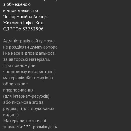
з обмеженою
відповідальністю
"Інформаційна Агенція
Житомир Інфо". Код
ЄДРПОУ 33732896
Адміністрація сайту може
не розділяти думку автора
і не несе відповідальності
за авторські матеріали.
При повному чи
частковому використанні
матеріалів Житомир.info
обов’язкове
гіперпосилання
(для інтернет-ресурсів),
або письмова згода
редакції (для друкованих
видань)
Матеріали, позначені
значками:
"Р"
- розміщують