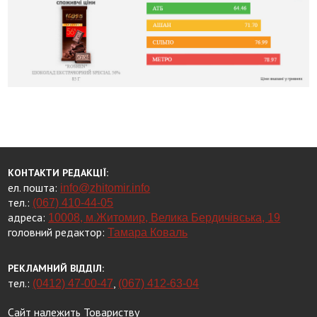
КОНТАКТИ РЕДАКЦІЇ:
ел. пошта:
info@zhitomir.info
тел.:
(067) 410-44-05
адреса:
10008, м.Житомир, Велика Бердичівська, 19
головний редактор:
Тамара Коваль
РЕКЛАМНИЙ ВІДДІЛ:
тел.:
,
(0412) 47-00-47
(067) 412-63-04
Сайт належить Товариству