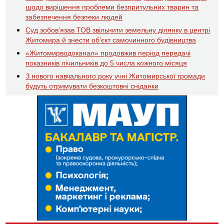
щодо вирішення проблеми безпритульних тварин та
забезпечення безпеки людей
Суд зобов’язав ТОВ звільнити земельну ділянку в центрі
Житомира й знести об’єкт самочинного будівництва
«Житомирводоканал» продовжив період передачі
показників лічильників до 5 числа кожного місяця
З нового навчального року учні Житомирської громади
будуть отримувати безкоштовні сніданки