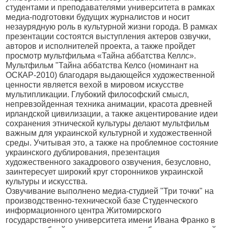
студентами и преподавателями университета в рамках
медиа-подготовки будущих журналистов и носит
незаурядную роль в культурной жизни города. В рамках
презентации состоятся выступления актеров озвучки,
авторов и исполнителей проекта, а также пройдет
просмотр мультфильма «Тайна аббатства Келлс».
Мультфильм "Тайна аббатства Келсо (номинант на
ОСКАР-2010) благодаря выдающейся художественной
ценности является вехой в мировом искусстве
мультипликации. Глубокий философский смысл,
непревзойденная техника анимации, красота древней
ирландской цивилизации, а также акцентирование идеи
сохранения этнической культуры делают мультфильм
важным для украинской культурной и художественной
среды. Учитывая это, а также на проблемное состояние
украинского дублирования, презентация
художественного закадрового озвучения, безусловно,
заинтересует широкий круг сторонников украинской
культуры и искусства.
Озвучивание выполнено медиа-студией "Три точки" на
производственно-технической базе Студенческого
информационного центра Житомирского
государственного университета имени Ивана Франко в