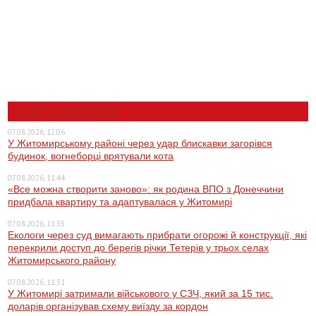
НОВИНИ ЖИТОМИРА
07.08.2026, 12:06
У Житомирському районі через удар блискавки загорівся
будинок, вогнеборці врятували кота
07.08.2026, 11:44
«Все можна створити заново»: як родина ВПО з Донеччини
придбала квартиру та адаптувалася у Житомирі
07.08.2026, 11:35
Екологи через суд вимагають прибрати огорожі й конструкції, які
перекрили доступ до берегів річки Тетерів у трьох селах
Житомирського району
07.08.2026, 11:31
У Житомирі затримали військового у СЗЧ, який за 15 тис.
доларів організував схему виїзду за кордон