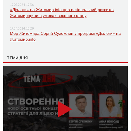
12.07.2024, 12:36
«Діалоги» на Житомир.info про регіональний розвиток
Житомирщини в умовах воєнного стану
17.04.2024, 10:29
Мер Житомира Сергій Сухомлин у програмі «Діалоги» на
Житомир.info
ТЕМИ ДНЯ