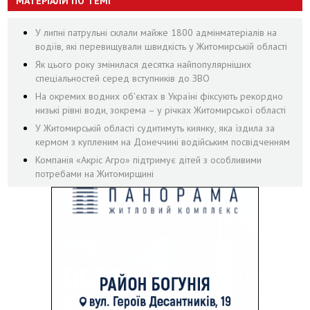
МАТЕРІАЛИ ПО ТЕМІ
У липні патрульні склали майже 1800 адмінматеріалів на
водіїв, які перевищували швидкість у Житомирській області
Як цього року змінилася десятка найпопулярніших
спеціальностей серед вступників до ЗВО
На окремих водних об'єктах в Україні фіксують рекордно
низькі рівні води, зокрема – у річках Житомирської області
У Житомирській області судитимуть киянку, яка їздила за
кермом з купленим на Донеччині водійським посвідченням
Компанія «Акріс Агро» підтримує дітей з особливими
потребами на Житомирщині