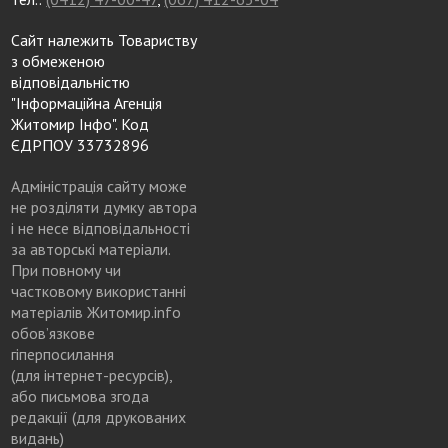
Сайт належить Товариству
з обмеженою
відповідальністю
"Інформаційна Агенція
Житомир Інфо". Код
ЄДРПОУ 33732896
Адміністрація сайту може
не розділяти думку автора
і не несе відповідальності
за авторські матеріали.
При повному чи
частковому використанні
матеріалів Житомир.info
обов’язкове
гіперпосилання
(для інтернет-ресурсів),
або письмова згода
редакції (для друкованих
видань)