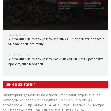
13.05.2022, 13:25
«Тема дня» на Житомир.info: керівник ОВА про життя області в
умовах воєнного стану
29.04.2022, 10:59
«Тема дня» на Житомир.info: новий начальник ГУНП розповість
про ситуацію в області
ЦІНИ В ЖИТОМИРІ
Моніторинг здійснено на основі інформації, отриманої за
методом контрольної закупки 31.07.2026 р. у місцях
продажу: АТБ, пр. Миру, 15А, Ашан, вул. Київська, 77, Метро,
пр. Незалежності, 55в, Сільпо, вул. Житній ринок, 1