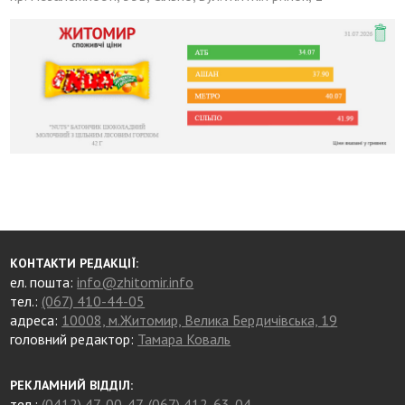
КОНТАКТИ РЕДАКЦІЇ:
ел. пошта:
info@zhitomir.info
тел.:
(067) 410-44-05
адреса:
10008, м.Житомир, Велика Бердичівська, 19
головний редактор:
Тамара Коваль
РЕКЛАМНИЙ ВІДДІЛ:
тел.:
(0412) 47-00-47
,
(067) 412-63-04