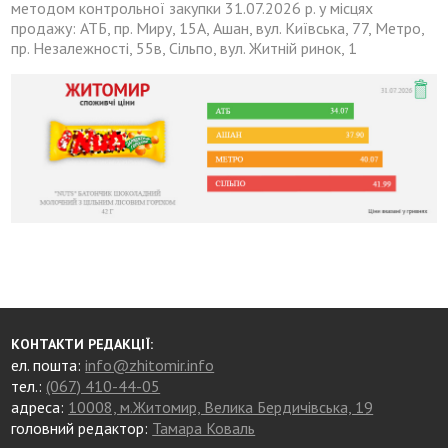
методом контрольної закупки 31.07.2026 р. у місцях
продажу: АТБ, пр. Миру, 15А, Ашан, вул. Київська, 77, Метро,
пр. Незалежності, 55в, Сільпо, вул. Житній ринок, 1
КОНТАКТИ РЕДАКЦІЇ:
ел. пошта:
info@zhitomir.info
тел.:
(067) 410-44-05
адреса:
10008, м.Житомир, Велика Бердичівська, 19
головний редактор:
Тамара Коваль