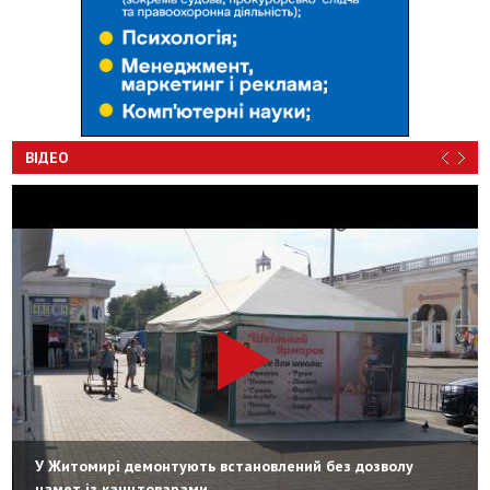
ВІДЕО
У Житомирі демонтують встановлений без дозволу
намет із канцтоварами