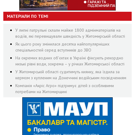
МАТЕРІАЛИ ПО ТЕМІ
У липні патрульні склали майже 1800 адмінматеріалів на
водіїв, які перевищували швидкість у Житомирській області
Як цього року змінилася десятка найпопулярніших
спеціальностей серед вступників до ЗВО
На окремих водних об'єктах в Україні фіксують рекордно
низькі рівні води, зокрема – у річках Житомирської області
У Житомирській області судитимуть киянку, яка їздила за
кермом з купленим на Донеччині водійським посвідченням
Компанія «Акріс Агро» підтримує дітей з особливими
потребами на Житомирщині