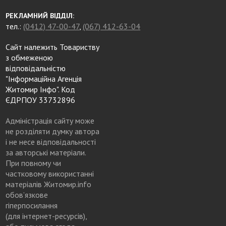
РЕКЛАМНИЙ ВІДДІЛ:
тел.:
(0412) 47-00-47
,
(067) 412-63-04
Сайт належить Товариству
з обмеженою
відповідальністю
"Інформаційна Агенція
Житомир Інфо". Код
ЄДРПОУ 33732896
Адміністрація сайту може
не розділяти думку автора
і не несе відповідальності
за авторські матеріали.
При повному чи
частковому використанні
матеріалів Житомир.info
обов’язкове
гіперпосилання
(для інтернет-ресурсів),