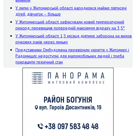
виявили
У липні у Житомирській області народилися майже півтисячі
дітей, дівчаток – більше
У Житомирській області зафіксували новий температурний
рекорд: перевищив попередній максимум відразу на 3,5°
У Житомирській області 1,5 місяця діятиме заборона на вилов
річкових раків через линьку
Представники Омбудсмена перевірили укриття у Житомирі і
Радомишлі: недоступні для маломобільних людей і треба
покращити технічний стан