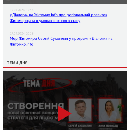
12.07.2024, 12:36
«Діалоги» на Житомир.info про регіональний розвиток
Житомирщини в умовах воєнного стану
17.04.2024, 10:29
Мер Житомира Сергій Сухомлин у програмі «Діалоги» на
Житомир.info
ТЕМИ ДНЯ