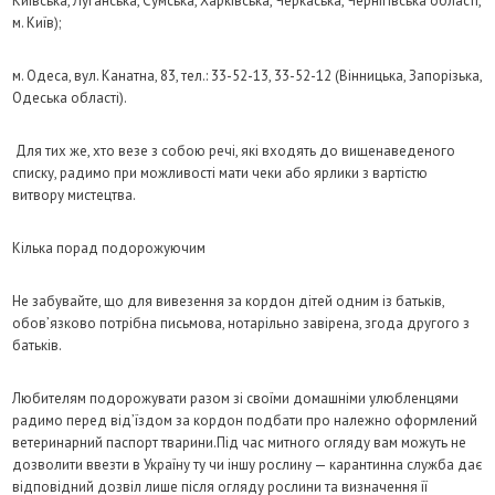
Київська, Луганська, Сумська, Харківська, Черкаська, Чернігівська області,
м. Київ);
м. Одеса, вул. Канатна, 83, тел.: 33-52-13, 33-52-12 (Вінницька, Запорізька,
Одеська області).
Для тих же, хто везе з собою речі, які входять до вищенаведеного
списку, радимо при можливості мати чеки або ярлики з вартістю
витвору мистецтва.
Кілька порад подорожуючим
Не забувайте, що для вивезення за кордон дітей одним із батьків,
обов’язково потрібна письмова, нотарільно завірена, згода другого з
батьків.
Любителям подорожувати разом зі своїми домашніми улюбленцями
радимо перед від’їздом за кордон подбати про належно оформлений
ветеринарний паспорт тварини.Під час митного огляду вам можуть не
дозволити ввезти в Україну ту чи іншу рослину — карантинна служба дає
відповідний дозвіл лише після огляду рослини та визначення її