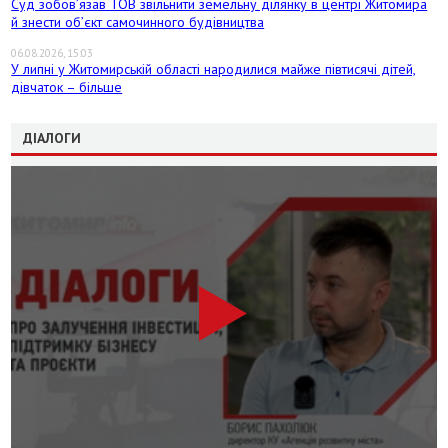
Суд зобов’язав ТОВ звільнити земельну ділянку в центрі Житомира
й знести об’єкт самочинного будівництва
06.08.2026, 15:03
У липні у Житомирській області народилися майже півтисячі дітей,
дівчаток – більше
ДІАЛОГИ