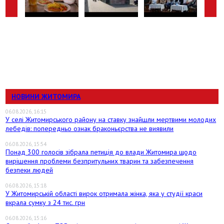
НОВИНИ ЖИТОМИРА
06.08.2026, 16:15
У селі Житомирського району на ставку знайшли мертвими молодих
лебедів: попередньо ознак браконьєрства не виявили
06.08.2026, 15:54
Понад 300 голосів зібрала петиція до влади Житомира щодо
вирішення проблеми безпритульних тварин та забезпечення
безпеки людей
06.08.2026, 15:18
У Житомирській області вирок отримала жінка, яка у студії краси
вкрала сумку з 24 тис. грн
06.08.2026, 15:16