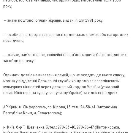
паспорт, торгова квитанція, чек, ярлик тощо, виготовлені після 1950
року;
— знаки поштової оплати України, видані після 1991 року;
— особисті нагороди за наявності орденських книжок або нагородних
посвідчень;
— значки, пам’ятні знаки, ювілейні та пам’ятні монети, банкноти, які не є
засобом платежу.
Отримати дозвіл на вивезення речей, що не входять до цього списку,
можна у відділенні Державної служби контролю за переміщенням
культурних цінностей через державний кордон України (урядовий
орган Міністерства культури і туризму України) за однією із адрес:
АР Крим, м. Сімферополь, пр. Кірова, 13, тел.: 54-58-41 (Автономна
Республіка Крим, м. Севастополь);
м. Київ, б-р Т. Шевченка, 3, тел.: 279-53-40, 279-56-47 (Житомирська,