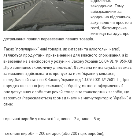
відпочинок
закордоном. Тому
виїжджаючим за
кордон на відпочинок,
закупівлю чи просто в
гості, Житомирська
митниця нагадує про
дотримання правил перевезення певних товарів.
Таких “популярних” нині товарів, як сигарети та алкогольні напої,
являються продуктами, призначеними для власного споживання, а їх
вивезення не є експортом у розумінні Закону України 16.04.91 № 959-XII
„Про зовнішньоекономічну діяльність”, Державна митна служба вважає
за можливе здійснювати їх пропуск за межі України у кількості,
передбаченій статтею 8 Закону України від 13.09.2001 № 2681-III „Про
порядок ввезення (пересилання) в Україну, митного оформлення й
оподаткування особистих речей, товарів та транспортних засобів, що
ввозяться (пересилаються) громадянами на митну територію України”, а
саме:
горiлчанi вироби у кiлькостi
1 л
, вино –
2 л
, пиво –
5 л
;
тютюновi вироби – 200 цигарок (або
200 г
цих виробiв),