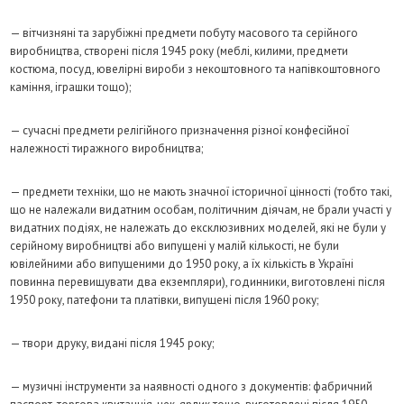
— вітчизняні та зарубіжні предмети побуту масового та серійного
виробництва, створені після 1945 року (меблі, килими, предмети
костюма, посуд, ювелірні вироби з некоштовного та напівкоштовного
каміння, іграшки тощо);
— сучасні предмети релігійного призначення різної конфесійної
належності тиражного виробництва;
— предмети техніки, що не мають значної історичної цінності (тобто такі,
що не належали видатним особам, політичним діячам, не брали участі у
видатних подіях, не належать до ексклюзивних моделей, які не були у
серійному виробництві або випущені у малій кількості, не були
ювілейними або випущеними до 1950 року, а їх кількість в Україні
повинна перевищувати два екземпляри), годинники, виготовлені після
1950 року, патефони та платівки, випущені після 1960 року;
— твори друку, видані після 1945 року;
— музичні інструменти за наявності одного з документів: фабричний