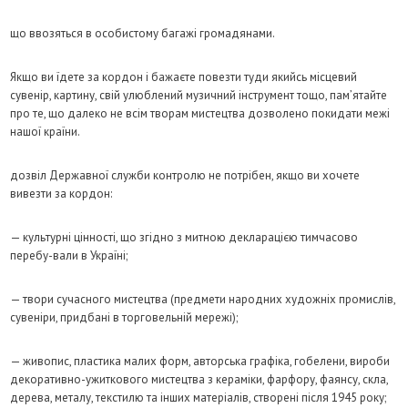
що ввозяться в особистому багажі громадянами.
Якщо ви їдете за кордон і бажаєте повезти туди якийсь місцевий
сувенір, картину, свій улюблений музичний інструмент тощо, пам’ятайте
про те, що далеко не всім творам мистецтва дозволено покидати межі
нашої країни.
дозвіл Державної служби контролю не потрібен, якщо ви хочете
вивезти за кордон:
— культурні цінності, що згідно з митною декларацією тимчасово
перебу-вали в Україні;
— твори сучасного мистецтва (предмети народних художніх промислів,
сувеніри, придбані в торговельній мережі);
— живопис, пластика малих форм, авторська графіка, гобелени, вироби
декоративно-ужиткового мистецтва з кераміки, фарфору, фаянсу, скла,
дерева, металу, текстилю та інших матеріалів, створені після 1945 року;