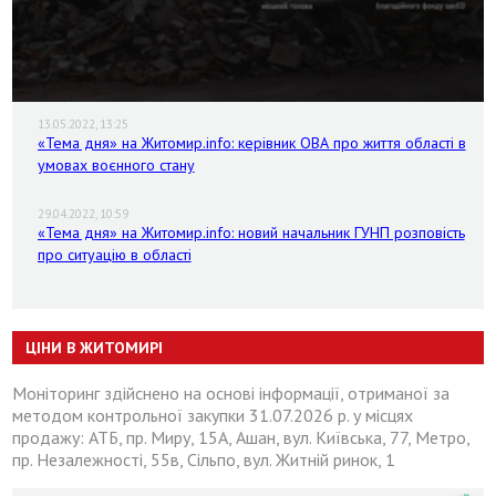
13.05.2022, 13:25
«Тема дня» на Житомир.info: керівник ОВА про життя області в
умовах воєнного стану
29.04.2022, 10:59
«Тема дня» на Житомир.info: новий начальник ГУНП розповість
про ситуацію в області
ЦІНИ В ЖИТОМИРІ
Моніторинг здійснено на основі інформації, отриманої за
методом контрольної закупки 31.07.2026 р. у місцях
продажу: АТБ, пр. Миру, 15А, Ашан, вул. Київська, 77, Метро,
пр. Незалежності, 55в, Сільпо, вул. Житній ринок, 1