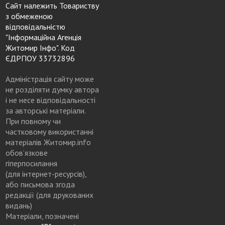
Сайт належить Товариству
з обмеженою
відповідальністю
"Інформаційна Агенція
Житомир Інфо". Код
ЄДРПОУ 33732896
Адміністрація сайту може
не розділяти думку автора
і не несе відповідальності
за авторські матеріали.
При повному чи
частковому використанні
матеріалів Житомир.info
обов’язкове
гіперпосилання
(для інтернет-ресурсів),
або письмова згода
редакції (для друкованих
видань)
Матеріали, позначені