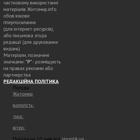
частковому використанні
матеріалів Житомир.info
обов’язкове
гіперпосилання
(для інтернет-ресурсів),
або письмова згода
редакції (для друкованих
видань)
Матеріали, позначені
значками:
"Р"
- розміщують
на правах реклами або
партнерства
РЕДАКЦІЙНА ПОЛІТИКА
Погода
Житомир
вологість:
тиск:
вітер:
Погода на 10 днів від
sinoptik.ua