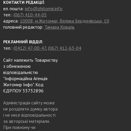
КОНТАКТИ РЕДАКЦІЇ:
ел. пошта:
info@zhitomir.info
тел.:
(067) 410-44-05
адреса:
10008, м.Житомир, Велика Бердичівська, 19
головний редактор:
Тамара Коваль
РЕКЛАМНИЙ ВІДДІЛ:
тел.:
(0412) 47-00-47
,
(067) 412-63-04
Сайт належить Товариству
з обмеженою
відповідальністю
"Інформаційна Агенція
Житомир Інфо". Код
ЄДРПОУ 33732896
Адміністрація сайту може
не розділяти думку автора
і не несе відповідальності
за авторські матеріали.
При повному чи