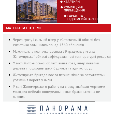
МАТЕРІАЛИ ПО ТЕМІ
Через грозу і сильний вітер у Житомирській області без
електрики залишились понад 1360 абонентів
Максимальна позначка досягла 39 градусів: у містах
Житомирської області зафіксували нові температурні рекорди
У місті Житомирської області випав град, вітер повалив
дерева і пошкодив дахи будинків та адмінспоруд
Житомирська бригада посіла перше місце за результатами
ураження ворога у липні
У селі Житомирського району на ставку знайшли мертвими
молодих лебедів: попередньо ознак браконьєрства не
виявили