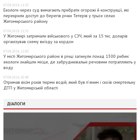
07.08.2026, 11:35
Екологи через суд вимагають прибрати огорожі й конструкції, які
перекрили доступ до берегів річки Тетерів у трьох селах
Житомирського району
07.08.2026, 11:31
У Житомирі затримали військового у СЗЧ, який за 15 тис. доларів
організував схему виїзду за кордон
07.08.2026, 11:00
У місті Житомирського районі в річці загинули понад 1300 рибин:
екологи знайшли місце, де забруднювальні речовини потрапляють у
воду
07.08.2026, 10:40
Отримав вісім років тюрми водій, який був п’яним і скоїв смертельну
ДТП у Житомирській області
ДІАЛОГИ