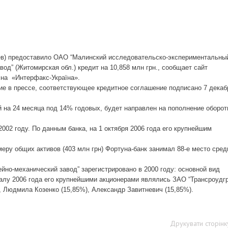
ев) предоставило ОАО “Малинский исследовательско-экспериментальны
вод” (Житомирская обл.) кредит на 10,858 млн грн., сообщает сайт
 на
«Интерфакс-Україна».
ие в прессе, соответствующее кредитное соглашение подписано 7 декаб
 на 24 месяца под 14% годовых, будет направлен на пополнение оборо
2002 году. По данным банка, на 1 октября 2006 года его крупнейшим
меру общих активов (403 млн грн) Фортуна-банк занимал 88-е место сред
но-механический завод” зарегистрировано в 2000 году: основной вид
алу 2006 года его крупнейшими акционерами являлись ЗАО “Трансроудгр
, Людмила Козенко (15,85%), Александр Завитневич (15,85%).
Друкувати сторінк