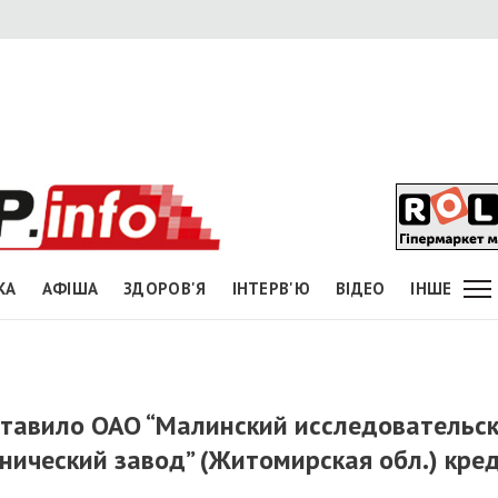
КА
АФІША
ЗДОРОВ'Я
ІНТЕРВ'Ю
ВІДЕО
ІНШЕ
ставило ОАО “Малинский исследовательск
ический завод” (Житомирская обл.) кре