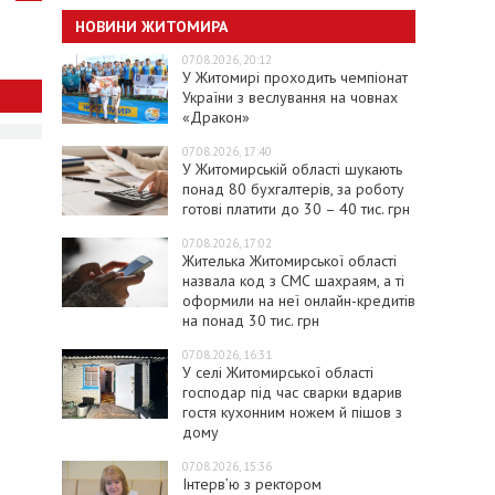
НОВИНИ ЖИТОМИРА
07.08.2026, 20:12
У Житомирі проходить чемпіонат
України з веслування на човнах
«Дракон»
07.08.2026, 17:40
У Житомирській області шукають
понад 80 бухгалтерів, за роботу
готові платити до 30 – 40 тис. грн
07.08.2026, 17:02
Жителька Житомирської області
назвала код з СМС шахраям, а ті
оформили на неї онлайн-кредитів
на понад 30 тис. грн
07.08.2026, 16:31
У селі Житомирської області
господар під час сварки вдарив
гостя кухонним ножем й пішов з
дому
07.08.2026, 15:36
Інтерв’ю з ректором