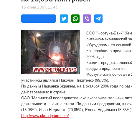
15 січня 2007, 15:43
ООО “Фортуна-Банк” (Ки
литейно-механический за
«Укрудпром» со ссылкой
Как сообщило предприят
2006 года.
Кредит, предоставленный
средств предприятия.
Фортуна-Банк основан в 
участником являлся Николай Никитенко (99,5%).
По данным Нацбанка Украины, на 1 октября 2006 года по раз
действовавших в стране.
ОАО “Малинский исследовательско-экспериментальный литей
деятельности — литье стали. По данным предприятия, к нач
(13,08%), Иван Недилько (20,85%), Елена Недилько (15,85%)
http://www.ukrrudprom.com/