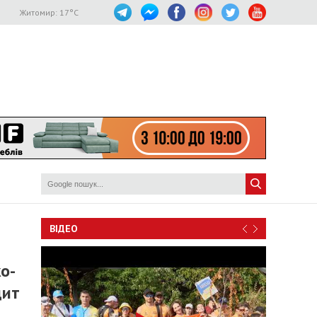
Житомир:
17
°C
ВІДЕО
о-
дит