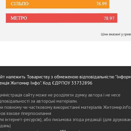
йт належить Товариству з обмеженою відповідальністю "Інформ
енція Житомир Інфо". Код ЄДРПОУ 33732896
міністрація сайту може не розділяти думку автора і не несе
дповідальності за авторські матеріали.
и повному чи частковому використанні матеріалів Житомир.info
ов’язкове гіперпосилання
ля інтернет-ресурсів), або письмова згода редакції (для друкова
дань)