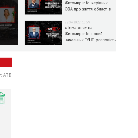
Житомир.info: керівник
ОВА про життя області в
умовах воєнного стану
29.04.2022, 10:59
«Тема дня» на
Житомир.info: новий
начальник ГУНП розповість
про ситуацію в області
: АТБ,