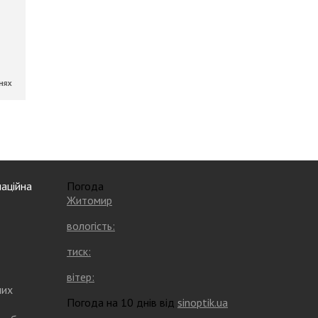
аційна
Погода
Житомир
вологість:
тиск:
вітер:
них
Погода на 10 днів від
sinoptik.ua