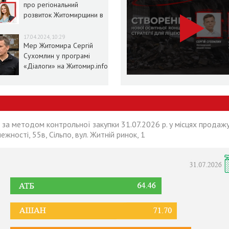
про регіональний
розвиток Житомирщини в
умовах воєнного стану
17.04.2024, 10:29
Мер Житомира Сергій
Сухомлин у програмі
«Діалоги» на Житомир.info
 за методом контрольної закупки 31.07.2026 р. у місцях продажу
лежності, 55в, Сільпо, вул. Житній ринок, 1