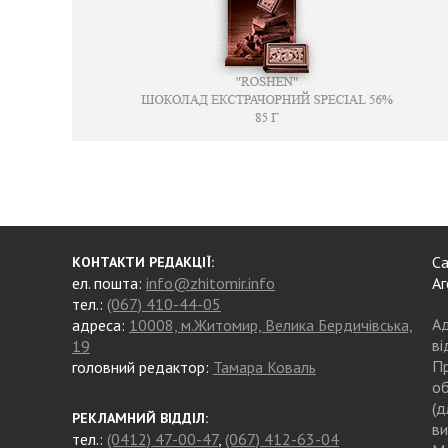
Са
КОНТАКТИ РЕДАКЦІЇ:
ел. пошта:
info@zhitomir.info
Аг
тел.:
(067) 410-44-05
Ад
адреса:
10008, м.Житомир, Велика Бердичівська,
ві
19
Пр
головний редактор:
Тамара Коваль
об
(д
РЕКЛАМНИЙ ВІДДІЛ:
ви
тел.:
(0412) 47-00-47
,
(067) 412-63-04