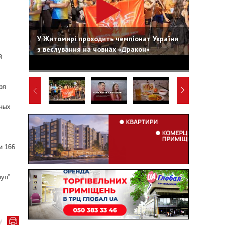
У Житомирі проходить чемпіонат України
з веслування на човнах «Дракон»
й
ря
тных
и 166
уп”
у