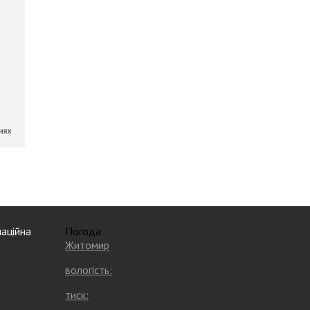
аційна
Погода
Житомир
вологість:
тиск: