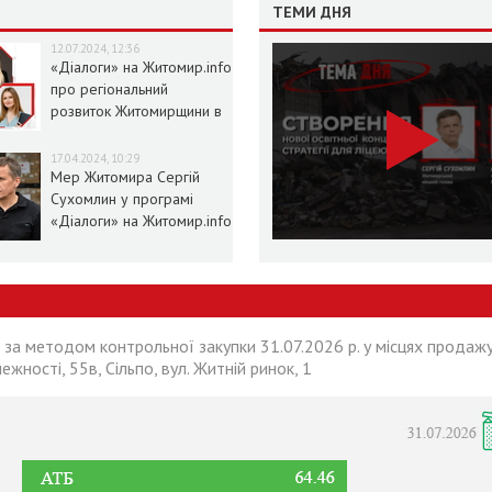
ТЕМИ ДНЯ
12.07.2024, 12:36
«Діалоги» на Житомир.info
про регіональний
розвиток Житомирщини в
умовах воєнного стану
17.04.2024, 10:29
Мер Житомира Сергій
Сухомлин у програмі
«Діалоги» на Житомир.info
 за методом контрольної закупки 31.07.2026 р. у місцях продажу
лежності, 55в, Сільпо, вул. Житній ринок, 1