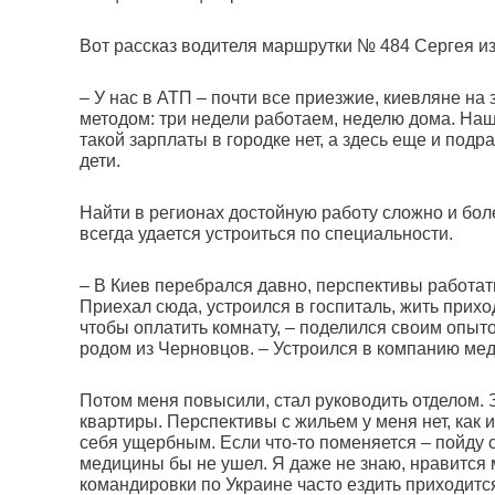
Вот рассказ водителя маршрутки № 484 Сергея из
– У нас в АТП – почти все приезжие, киевляне на
методом: три недели работаем, неделю дома. Наши
такой зарплаты в городке нет, а здесь еще и подр
дети.
Найти в регионах достойную работу сложно и бо
всегда удается устроиться по специальности.
– В Киев перебрался давно, перспективы работать
Приехал сюда, устроился в госпиталь, жить прихо
чтобы оплатить комнату, – поделился своим опы
родом из Черновцов. – Устроился в компанию ме
Потом меня повысили, стал руководить отделом. З
квартиры. Перспективы с жильем у меня нет, как 
себя ущербным. Если что-то поменяется – пойду 
медицины бы не ушел. Я даже не знаю, нравится м
командировки по Украине часто ездить приходит