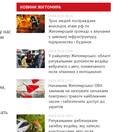
НОВИНИ ЖИТОМИРА
09.08.2026, 10:16
Троє людей постраждали
внаслідок атаки рф по
Житомирській громаді: є влучання
у нас
у цивільну інфраструктуру,
ни
підприємства і будинок
08.08.2026, 22:06
У райцентрі Житомирської області
рятувальники допомогли водійці
вибратися з авто, понівеченого
після зіткнення з мотоциклом
08.08.2026, 21:53
Начальник Житомирської ОВА
ии,
закликав не нехтувати сигналами
повітряної тривоги найближчим
часом і забезпечити доступ до
укриттів
вать
08.08.2026, 18:01
Рятувальники деблокували
загиблу водійку, яку затисло
конструкціями авто після