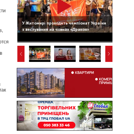
сти
У Житомирі проходить чемпіонат України
з веслування на човнах «Дракон»
в,
я
ются
ов
я
так