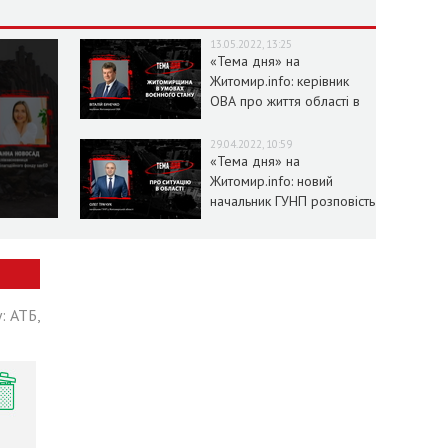
13.05.2022, 13:25
«Тема дня» на
Житомир.info: керівник
ОВА про життя області в
умовах воєнного стану
29.04.2022, 10:59
«Тема дня» на
Житомир.info: новий
начальник ГУНП розповість
про ситуацію в області
: АТБ,