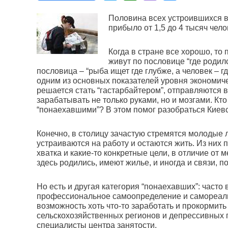
Половина всех устроившихся в 
прибыло от 1,5 до 4 тысяч чело
Когда в стране все хорошо, то
живут по пословице “где родилс
пословица – “рыба ищет где глубже, а человек – 
одним из основных показателей уровня экономичес
решается стать “гастарбайтером”, отправляются в
зарабатывать не только руками, но и мозгами. Кт
“понаехавшими”? В этом помог разобраться Киевс
Конечно, в столицу зачастую стремятся молодые 
устраиваются на работу и остаются жить. Из них
хватка и какие-то конкретные цели, в отличие от 
здесь родились, имеют жилье, и иногда и связи, 
Но есть и другая категория “понаехавших”: часто 
профессиональное самоопределение и самореализ
возможность хоть что-то заработать и прокормить
сельскохозяйственных регионов и депрессивных
специалисты центра занятости.