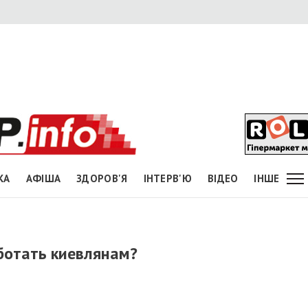
КА
АФІША
ЗДОРОВ'Я
ІНТЕРВ'Ю
ВІДЕО
ІНШЕ
ботать киевлянам?