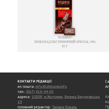
Са
КОНТАКТИ РЕДАКЦІЇ:
ел. пошта:
info@zhitomir.info
Аг
тел.:
(067) 410-44-05
Ад
адреса:
10008, м.Житомир, Велика Бердичівська,
ві
19
Пр
головний редактор:
Тамара Коваль