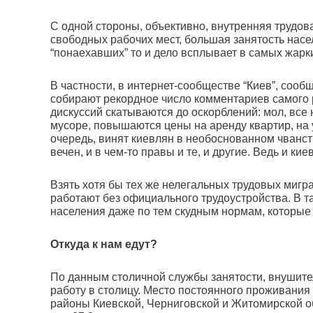
С одной стороны, объективно, внутренняя трудов
свободных рабочих мест, большая занятость насел
“понаехавших” то и дело всплывает в самых жарк
В частности, в интернет-сообществе “Киев”, соо
собирают рекордное число комментариев самого р
дискуссий скатываются до оскорблений: мол, все 
мусоре, повышаются цены на аренду квартир, на ул
очередь, винят киевлян в необоснованном чванст
вечен, и в чем-то правы и те, и другие. Ведь и к
Взять хотя бы тех же нелегальных трудовых мигра
работают без официального трудоустройства. В 
населения даже по тем скудным нормам, которые
Откуда к нам едут?
По данным столичной службы занятости, внушител
работу в столицу. Место постоянного проживания 
районы Киевской, Черниговской и Житомирской о