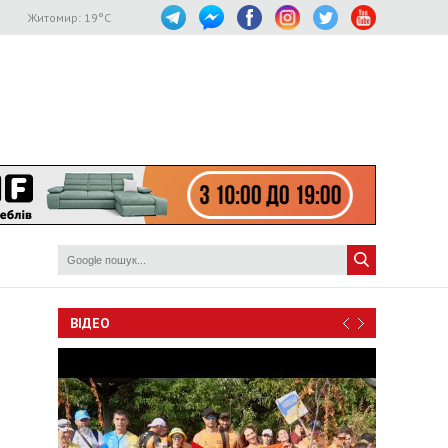
Житомир:
19
°C
ВІДЕО