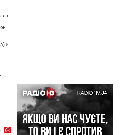
исла
кой
а) и
. –
у