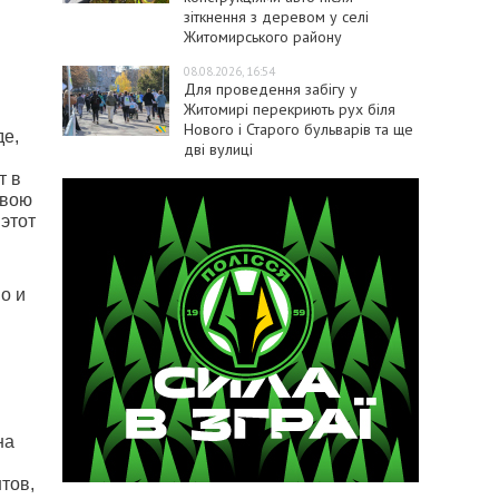
зіткнення з деревом у селі
Житомирського району
08.08.2026, 16:54
Для проведення забігу у
Житомирі перекриють рух біля
Нового і Старого бульварів та ще
де,
дві вулиці
т в
свою
этот
о и
на
тов,