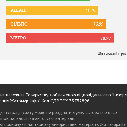
йт належить Товариству з обмеженою відповідальністю "Інформ
енція Житомир Інфо". Код ЄДРПОУ 33732896
міністрація сайту може не розділяти думку автора і не несе
дповідальності за авторські матеріали.
и повному чи частковому використанні матеріалів Житомир.info