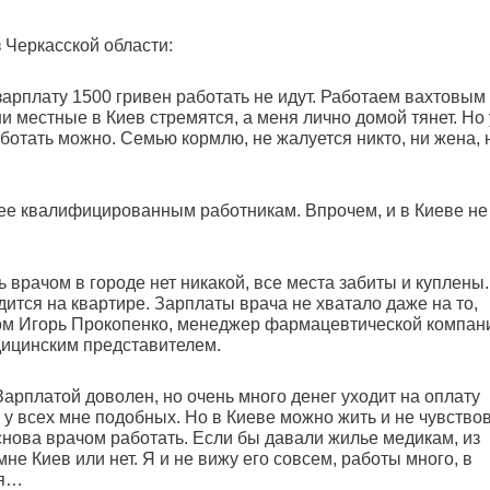
 Черкасской области:
 зарплату 1500 гривен работать не идут. Работаем вахтовым
 местные в Киев стремятся, а меня лично домой тянет. Но 
аботать можно. Семью кормлю, не жалуется никто, ни жена, 
лее квалифицированным работникам. Впрочем, и в Киеве не
 врачом в городе нет никакой, все места забиты и куплены.
дится на квартире. Зарплаты врача не хватало даже на то,
том Игорь Прокопенко, менеджер фармацевтической компан
дицинским представителем.
арплатой доволен, но очень много денег уходит на оплату
и у всех мне подобных. Но в Киеве можно жить и не чувство
снова врачом работать. Если бы давали жилье медикам, из
не Киев или нет. Я и не вижу его совсем, работы много, в
ся…