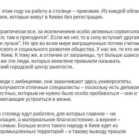
этом году на работу в столице – приезжие. Из каждой обла
век, которые живут в Киеве без регистрации.
 практически все, за исключением особо активных сорвиголо
я, там и пригодился”. Если же нет, то в силу вступает друга
где лучше”. Не зря во всем мире миграционные потоки счита
кого и социального развития общества. У нас же, те кто не
 Киев. К тому же, в отличие от заграницы, тут больше шанс
о же эти люди, которых киевляне привыкли называть
кий городской центр занятости.
люди с амбициями, они заканчивают здесь университеты,
 получаются отличные специалисты – поскольку есть делова
местных, которым не нужно было особо пробиваться – они и 
помогающие устроиться в жизни.
в столицу едут работяги, для которых главное – не
ация, а материальное благосостояние, а вернее –
 семью. Больше всего такого народу в Киев едет из
 промышленных территорий – к такому выводу пришли