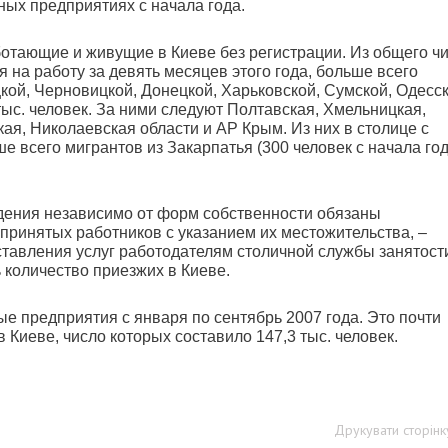
чных предприятиях с начала года.
аботающие и живущие в Киеве без регистрации. Из общего ч
 на работу за девять месяцев этого года, больше всего
кой, Черновицкой, Донецкой, Харьковской, Сумской, Одесс
 тыс. человек. За ними следуют Полтавская, Хмельницкая,
ая, Николаевская области и АР Крым. Из них в столице с
ше всего мигрантов из Закарпатья (300 человек с начала год
ждения независимо от форм собственности обязаны
 принятых работников с указанием их местожительства, –
тавления услуг работодателям столичной службы занятости
 количество приезжих в Киеве.
ые предприятия с января по сентябрь 2007 года. Это почти
 Киеве, число которых составило 147,3 тыс. человек.
Друкувати сторінк