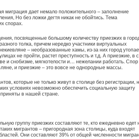
ая миграция дает немало положительного – заполнение
ения, Но без ложки дегтя никак не обойтись. Тема
их спорах.
бщения, посвященные большому количеству приезжих в горо
азного толка, причем нередко участники виртуальных
некиевляне – необразованные хамы, из-за них город утопае
ицах не пройти, растет преступность и т.д. А приезжие, в 
ве и снобизме, мягкотелости и… нежелании работать. Спор 
иевляне, и приезжие – это вовсе не однородные массы.
нтов, которые не только живут в столице без регистрации, н
таких условиях невозможно обеспечить социальную защиту
 приняты в нашей стране.
ьную группу приезжих составляют те, кто ежедневно едет 
таких мигрантов – пригородная зона столицы, куда входят
бластей. Они составляют 39% от общей численности мигран