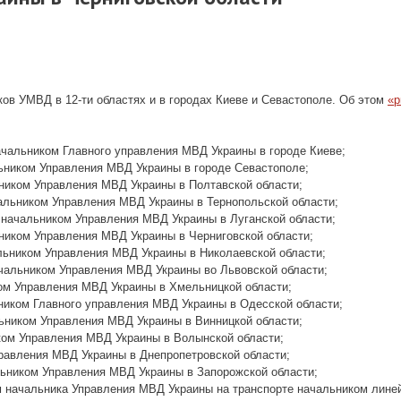
ов УМВД в 12-ти областях и в городах Киеве и Севастополе. Об этом
«p
ачальником Главного управления МВД Украины в городе Киеве;
ьником Управления МВД Украины в городе Севастополе;
ником Управления МВД Украины в Полтавской области;
альником Управления МВД Украины в Тернопольской области;
 начальником Управления МВД Украины в Луганской области;
ьником Управления МВД Украины в Черниговской области;
льником Управления МВД Украины в Николаевской области;
чальником Управления МВД Украины во Львовской области;
ком Управления МВД Украины в Хмельницкой области;
ьником Главного управления МВД Украины в Одесской области;
ьником Управления МВД Украины в Винницкой области;
ком Управления МВД Украины в Волынской области;
правления МВД Украины в Днепропетровской области;
льником Управления МВД Украины в Запорожской области;
м начальника Управления МВД Украины на транспорте начальником лине