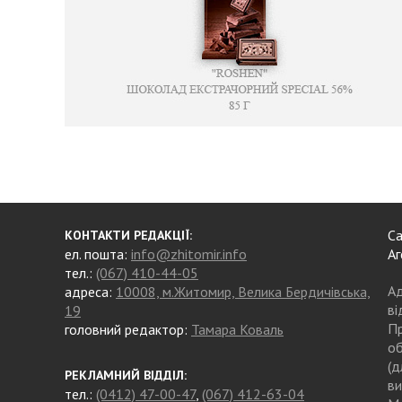
Са
КОНТАКТИ РЕДАКЦІЇ:
ел. пошта:
info@zhitomir.info
Аг
тел.:
(067) 410-44-05
Ад
адреса:
10008, м.Житомир, Велика Бердичівська,
ві
19
Пр
головний редактор:
Тамара Коваль
об
(д
РЕКЛАМНИЙ ВІДДІЛ:
ви
тел.:
(0412) 47-00-47
,
(067) 412-63-04