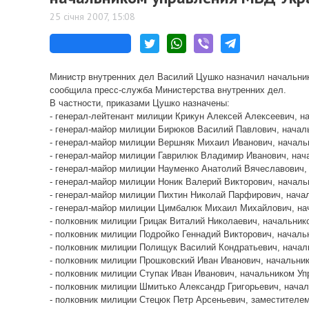
25 січня 2007, 15:08
Министр внутренних дел Василий Цушко назначил начальник
сообщила пресс-служба Министерства внутренних дел.
В частности, приказами Цушко назначены:
- генерал-лейтенант милиции Крикун Алексей Алексеевич, н
- генерал-майор милиции Бирюков Василий Павлович, начал
- генерал-майор милиции Вершняк Михаил Иванович, началь
- генерал-майор милиции Гаврилюк Владимир Иванович, нач
- генерал-майор милиции Науменко Анатолий Вячеславович,
- генерал-майор милиции Ноник Валерий Викторович, начал
- генерал-майор милиции Пихтин Николай Парфирович, нача
- генерал-майор милиции Цимбалюк Михаил Михайлович, на
- полковник милиции Грицак Виталий Николаевич, начальни
- полковник милиции Подройко Геннадий Викторович, начал
- полковник милиции Полищук Василий Кондратьевич, начал
- полковник милиции Прошковский Иван Иванович, начальни
- полковник милиции Ступак Иван Иванович, начальником У
- полковник милиции Шмитько Александр Григорьевич, нача
- полковник милиции Стецюк Петр Арсеньевич, заместителе