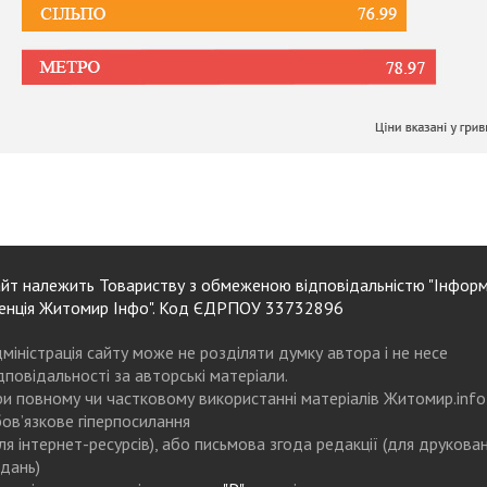
йт належить Товариству з обмеженою відповідальністю "Інформ
енція Житомир Інфо". Код ЄДРПОУ 33732896
міністрація сайту може не розділяти думку автора і не несе
дповідальності за авторські матеріали.
и повному чи частковому використанні матеріалів Житомир.info
ов’язкове гіперпосилання
ля інтернет-ресурсів), або письмова згода редакції (для друкова
дань)