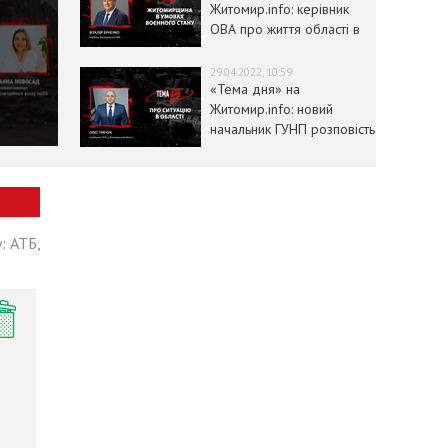
Житомир.info: керівник
ОВА про життя області в
умовах воєнного стану
29.04.2022, 10:59
«Тема дня» на
Житомир.info: новий
начальник ГУНП розповість
про ситуацію в області
: АТБ,