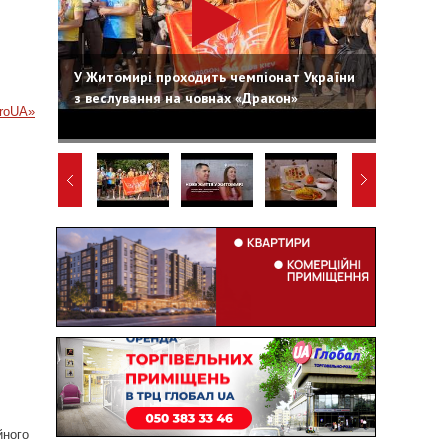
У Житомирі проходить чемпіонат України
з веслування на човнах «Дракон»
roUA»
йного