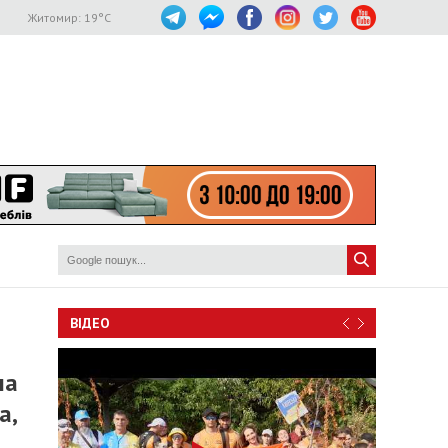
Житомир:
19
°C
ВІДЕО
ла
а,