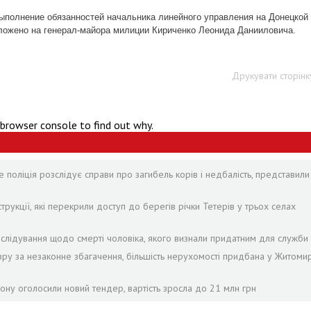
выполнение обязанностей начальника линейного управления на Донецкой
ложено на генерал-майора милиции Кириченко Леонида Данииловича.
Друкувати сторінк
 browser console to find out why.
 поліція розслідує справи про загибель корів і недбалість, представили
рукції, які перекрили доступ до берегів річки Тетерів у трьох селах
лідування щодо смерті чоловіка, якого визнали придатним для служби 
зру за незаконне збагачення, більшість нерухомості придбана у Житомир
ону оголосили новий тендер, вартість зросла до 21 млн грн