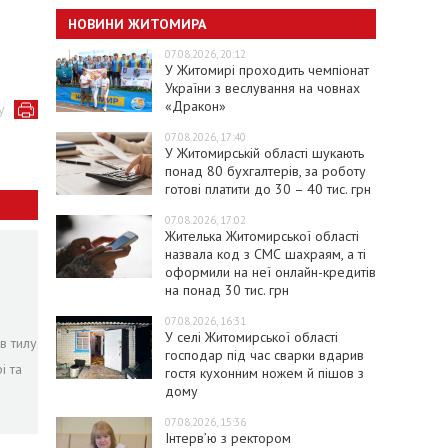
НОВИНИ ЖИТОМИРА
07.08.2026, 20:12
У Житомирі проходить чемпіонат
України з веслування на човнах
«Дракон»
у
07.08.2026, 17:40
У Житомирській області шукають
понад 80 бухгалтерів, за роботу
готові платити до 30 – 40 тис. грн
07.08.2026, 17:02
Жителька Житомирської області
назвала код з СМС шахраям, а ті
оформили на неї онлайн-кредитів
на понад 30 тис. грн
07.08.2026, 16:31
У селі Житомирської області
в тилу
господар під час сварки вдарив
і та
гостя кухонним ножем й пішов з
дому
07.08.2026, 15:36
Інтерв’ю з ректором