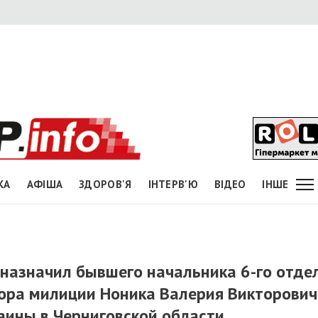
КА
АФІША
ЗДОРОВ'Я
ІНТЕРВ'Ю
ВІДЕО
ІНШЕ
назначил бывшего начальника 6-го отде
ора милиции Ноника Валерия Викторович
аины в Черниговской области