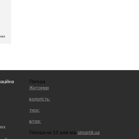
аційна
Погода
Житомир
вологість:
тиск:
вітер:
них
Погода на 10 днів від
sinoptik.ua