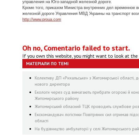
управления на Юго-западной железной дороге.
Кроме того, приказом Министра внутренних дел временное 
железной дороге Управления МВД Украины на транспорт воз
http://www.proua.com
Oh no, Comentario failed to start.
If you own this website, you might want to look at the
МАТЕРІАЛИ ПО ТЕМІ
Колективу ДП «Рихальське» з Житомирської області, де
нового директора
Екологи через суд вимагають прибрати огорожі й конст
Житомирського району
Житомирський обласний ТЦК проводить службове розс
Екскомандувач логістики Повітряних сил отримав підо
області
На будівництво амбулаторії у селі Житомирського рай