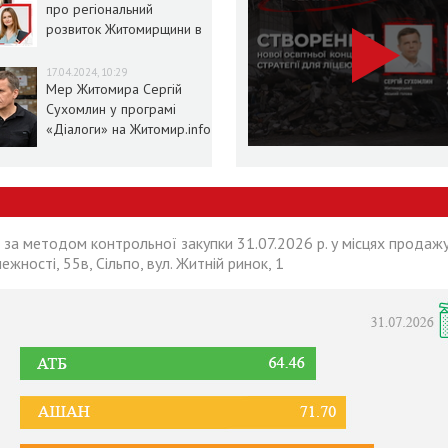
про регіональний
розвиток Житомирщини в
умовах воєнного стану
17.04.2024, 10:29
Мер Житомира Сергій
Сухомлин у програмі
«Діалоги» на Житомир.info
 за методом контрольної закупки 31.07.2026 р. у місцях продажу
лежності, 55в, Сільпо, вул. Житній ринок, 1